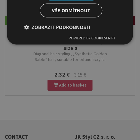
VŠE ODMÍTNOUT
Stock
more options
ZOBRAZIT PODROBNOSTI
KOLIBRI BRUSH SLANTED FOR
POWERED BY COOKIESCRIPT
OIL AND ACRYLIC SERIE 1008/
SIZE 0
Diagonal hair styling, „Synthetic Golden
Sable“ hair, suitable for oil and acrylic.
2.32 €
3.15 €
Add to basket
CONTACT
JK Styl CZ s. r. o.