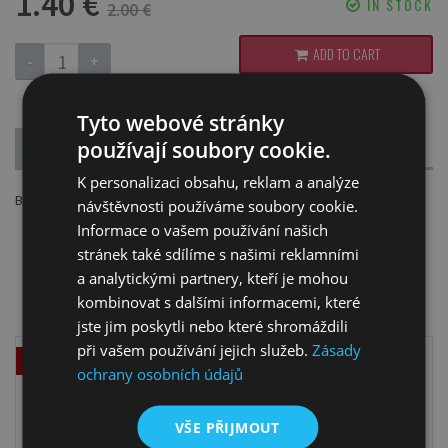
1.40 €
IN STOCK
2.00 €
ADD TO CART
-
+
Tyto webové stránky
používají soubory cookie.
DESCRIPTION
PARAMETERS
K personalizaci obsahu, reklam a analýze
Boards with primed canvas.
návštěvnosti používáme soubory cookie.
Informace o vašem používání našich
stránek také sdílíme s našimi reklamními
a analytickými partnery, kteří je mohou
RECOMMENDED TO PRODUCT
kombinovat s dalšími informacemi, které
jste jim poskytli nebo které shromáždili
při vašem používání jejich služeb.
Zásady
Sale
ochrany osobních údajů
VŠE PŘIJMOUT