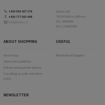
+420 556 427 278
Slatina 109
+420 777 563 698
742 93 Slatina u Bílovce
IČO: 26825589
info@jkstylcz.cz
DIČ: CZ26825589
ABOUT SHOPPING
USEFUL
How to buy
Wholesale Art Supplies
Terms and conditions
Delivery and payment options
Cancelling an order and return
policy
NEWSLETTER