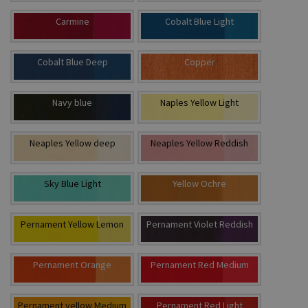
Carmine
Cobalt Blue Light
Cobalt Blue Deep
Copper
Navy blue
Naples Yellow Light
Neaples Yellow deep
Neaples Yellow Reddish
Sky Blue Light
Yellow Ochre
Pernament Yellow Lemon
Pernament Violet Reddish
Pernament Orange
Pernament Red Medium
Pernament yellow Medium
Pernament Red Light