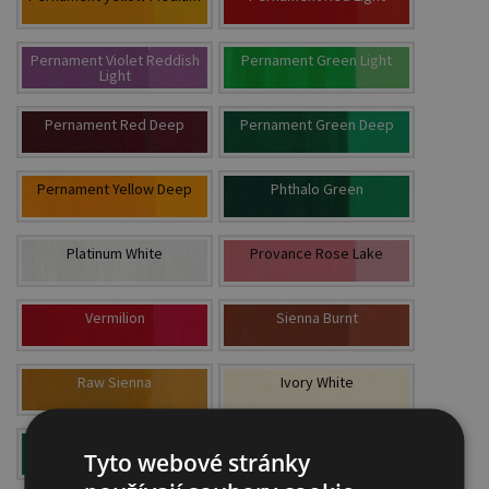
Pernament Violet Reddish
Pernament Green Light
Light
Pernament Red Deep
Pernament Green Deep
Pernament Yellow Deep
Phthalo Green
Platinum White
Provance Rose Lake
Vermilion
Sienna Burnt
Raw Sienna
Ivory White
Emerald Green
Silver
Tyto webové stránky