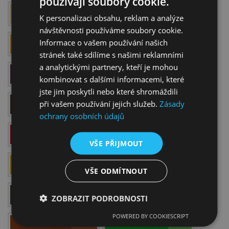
používají soubory cookie.
Light Gold
Titanium White
K personalizaci obsahu, reklam a analýze
návštěvnosti používáme soubory cookie.
Deep Gold
Turquoise Green
Informace o vašem používání našich
stránek také sdílíme s našimi reklamními
a analytickými partnery, kteří je mohou
Ultramarine Violet
Ultramarine
kombinovat s dalšími informacemi, které
jste jim poskytli nebo které shromáždili
Burnt Umber
Raw Umber
při vašem používání jejich služeb.
Zásady
ochrany osobních údajů
Primary red - Magenta
Primary blue - Cyan
VŠE PŘIJMOUT
Primary Yellow
Sap Green
VŠE ODMÍTNOUT
Verdaccio
Zinc White
ZOBRAZIT PODROBNOSTI
POWERED BY COOKIESCRIPT
Golden Ochre
Yellowish Green