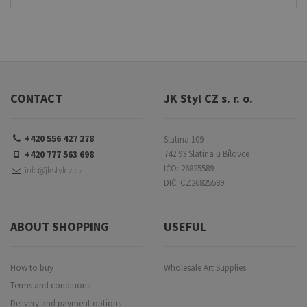
CONTACT
JK Styl CZ s. r. o.
+420 556 427 278
Slatina 109
+420 777 563 698
742 93 Slatina u Bílovce
IČO: 26825589
info@jkstylcz.cz
DIČ: CZ26825589
ABOUT SHOPPING
USEFUL
How to buy
Wholesale Art Supplies
Terms and conditions
Delivery and payment options