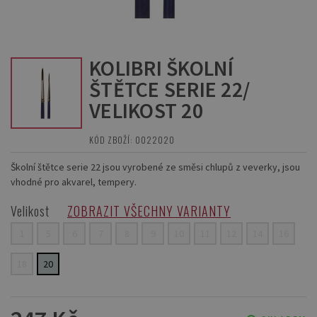
KOLIBRI ŠKOLNÍ
ŠTĚTCE SERIE 22/
VELIKOST 20
KÓD ZBOŽÍ: 0022020
Školní štětce serie 22 jsou vyrobené ze směsi chlupů z veverky, jsou
vhodné pro akvarel, tempery.
Velikost
ZOBRAZIT VŠECHNY VARIANTY
1
5
6
7
8
9
10
11
12
14
16
18
20