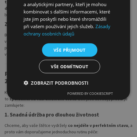
temperové techniky
, které vyžadují
jemné tahy
a
precizní
a analytickými partnery, kteří je mohou
detaily
. Tento nástroj vám poskytne dokonalou kontrolu nad vodou i
kombinovat s dalšími informacemi, které
barvou, což umožňuje tvořit
plynulé přechody
a
jemné detaily
.
jste jim poskytli nebo které shromáždili
Začátečníci i profesionálové
při vašem používání jejich služeb.
Zásady
ochrany osobních údajů
Bez ohledu na vaši úroveň dovedností, Kolibri série 22 je ideální
volbou jak pro
začátečníky
, kteří se učí základy malby, tak
pro
profesionální umělce
, kteří hledají spolehlivé nástroje pro
VŠE PŘIJMOUT
vytváření detailních a kvalitních děl.
VŠE ODMÍTNOUT
Proč si zamilujete Kolibri školní štětce série
22?
ZOBRAZIT PODROBNOSTI
Kolibri školní štětce série 22 nejsou jen nástroje pro malování – jsou
POWERED BY COOKIESCRIPT
to
společníci na vaší umělecké cestě
. Zde jsou důvody, proč si je
zamilujete:
1. Snadná údržba pro dlouhou životnost
Chceme, aby vaše štětce vydržely
co nejdéle v perfektním stavu
, a
proto vám doporučujeme jednoduchou rutinu péče: