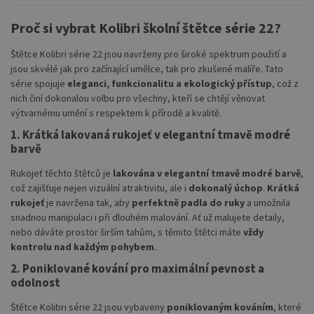
Proč si vybrat Kolibri školní štětce série 22?
Štětce Kolibri série 22 jsou navrženy pro široké spektrum použití a
jsou skvélé jak pro začínající umělce, tak pro zkušené malíře. Tato
série spojuje
eleganci, funkcionalitu a ekologický přístup
, což z
nich činí dokonalou volbu pro všechny, kteří se chtějí věnovat
výtvarnému umění s respektem k přírodě a kvalitě.
1. Krátká lakovaná rukojeť v elegantní tmavě modré
barvě
Rukojeť těchto štětců je
lakována v elegantní tmavě modré barvě
,
což zajišťuje nejen vizuální atraktivitu, ale i
dokonalý úchop
.
Krátká
rukojeť
je navržena tak, aby
perfektně padla do ruky
a umožnila
snadnou manipulaci i při dlouhém malování. Ať už malujete detaily,
nebo dáváte prostor širším tahům, s těmito štětci máte
vždy
kontrolu nad každým pohybem
.
2. Poniklované kování pro maximální pevnost a
odolnost
Štětce Kolibri série 22 jsou vybaveny
poniklovaným kováním
, které