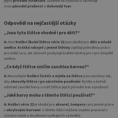
jejich
přírodní strukturu
. Sušením na vzduchu si zachovají
svou
původní pružnost
a
dokonalý tvar
.
Odpovědi na nejčastější otázky
„Jsou tyto štětce vhodné i pro děti?“
A:
Ano!
Kolibri školní štětce série 22
jsou ideální pro
děti a mladé
umělce
.
Krátká rukojeť
a
jemné štětiny
zajišťují pohodlnou práci i
pro malé ruce, ale zároveň poskytují kvalitní nástroj pro i pro dospělé
umělce.
„Co když štětce zničím zaschlou barvou?“
A:
Nezoufejte!
Kolibri čističe a mýdla na štětce
jsou navrženy tak,
aby
obnovily štětce i po náročném používání
. Rychle a šetrně
odstraní zaschlé barvy a vrátí štětce jejich původní tvar a pružnost.
„Jaké barvy mohu s těmito štětci používat?“
A:
Kolibri série 22
je ideální pro
akvarel, tempery
i pro jemné práce
s
akrylovými barvami
. S těmito štětci můžete snadno pracovat s
různými médii a dosáhnout vynikajících výsledků.