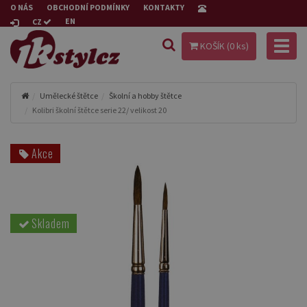
O NÁS
OBCHODNÍ PODMÍNKY
KONTAKTY
EN
CZ
Toggl
KOŠÍK (
0
ks)
naviga
Umělecké štětce
Školní a hobby štětce
Kolibri školní štětce serie 22/ velikost 20
Akce
Skladem