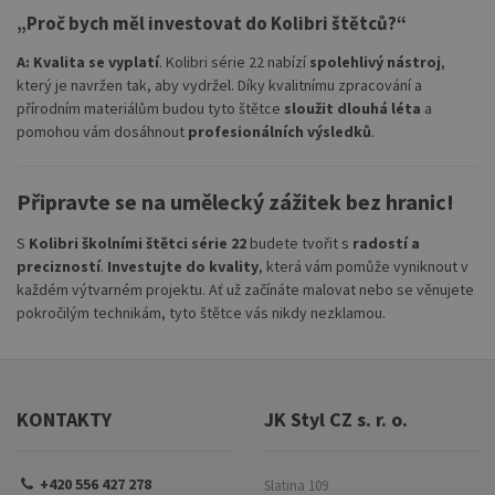
„Proč bych měl investovat do Kolibri štětců?“
A:
Kvalita se vyplatí
. Kolibri série 22 nabízí
spolehlivý nástroj
,
který je navržen tak, aby vydržel. Díky kvalitnímu zpracování a
přírodním materiálům budou tyto štětce
sloužit dlouhá léta
a
pomohou vám dosáhnout
profesionálních výsledků
.
Připravte se na umělecký zážitek bez hranic!
S
Kolibri školními štětci série 22
budete tvořit s
radostí a
precizností
.
Investujte do kvality
, která vám pomůže vyniknout v
každém výtvarném projektu. Ať už začínáte malovat nebo se věnujete
pokročilým technikám, tyto štětce vás nikdy nezklamou.
KONTAKTY
JK Styl CZ s. r. o.
+420 556 427 278
Slatina 109