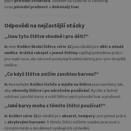
jejich
přírodní strukturu
. Sušením na vzduchu si zachovají
svou
původní pružnost
a
dokonalý tvar
.
Odpovědi na nejčastější otázky
„Jsou tyto štětce vhodné i pro děti?“
A:
Ano!
Kolibri školní štětce série 22
jsou ideální pro
děti a mladé
umělce
.
Krátká rukojeť
a
jemné štětiny
zajišťují pohodlnou práci i
pro malé ruce, ale zároveň poskytují kvalitní nástroj pro i pro dospělé
umělce.
„Co když štětce zničím zaschlou barvou?“
A:
Nezoufejte!
Kolibri čističe a mýdla na štětce
jsou navrženy tak,
aby
obnovily štětce i po náročném používání
. Rychle a šetrně
odstraní zaschlé barvy a vrátí štětce jejich původní tvar a pružnost.
„Jaké barvy mohu s těmito štětci používat?“
A:
Kolibri série 22
je ideální pro
akvarel, tempery
i pro jemné práce
s
akrylovými barvami
. S těmito štětci můžete snadno pracovat s
různými médii a dosáhnout vynikajících výsledků.