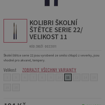
KOLIBRI ŠKOLNÍ
ŠTĚTCE SERIE 22/
VELIKOST 11
KÓD ZBOŽÍ: 0022011
Školní štětce serie 22 jsou vyrobené ze směsi chlupů z veverky, jsou
vhodné pro akvarel, tempery.
Velikost
ZOBRAZIT VŠECHNY VARIANTY
1
5
6
7
8
9
10
11
12
14
16
18
20