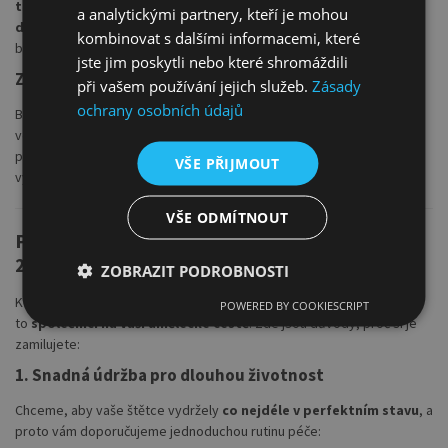
temperové techniky
, které vyžadují
jemné tahy
a
precizní
a analytickými partnery, kteří je mohou
detaily
. Tento nástroj vám poskytne dokonalou kontrolu nad vodou i
kombinovat s dalšími informacemi, které
barvou, což umožňuje tvořit
plynulé přechody
a
jemné detaily
.
jste jim poskytli nebo které shromáždili
Začátečníci i profesionálové
při vašem používání jejich služeb.
Zásady
ochrany osobních údajů
Bez ohledu na vaši úroveň dovedností, Kolibri série 22 je ideální
volbou jak pro
začátečníky
, kteří se učí základy malby, tak
pro
profesionální umělce
, kteří hledají spolehlivé nástroje pro
VŠE PŘIJMOUT
vytváření detailních a kvalitních děl.
VŠE ODMÍTNOUT
Proč si zamilujete Kolibri školní štětce série
22?
ZOBRAZIT PODROBNOSTI
Kolibri školní štětce série 22 nejsou jen nástroje pro malování – jsou
POWERED BY COOKIESCRIPT
to
společníci na vaší umělecké cestě
. Zde jsou důvody, proč si je
zamilujete:
1. Snadná údržba pro dlouhou životnost
Chceme, aby vaše štětce vydržely
co nejdéle v perfektním stavu
, a
proto vám doporučujeme jednoduchou rutinu péče: