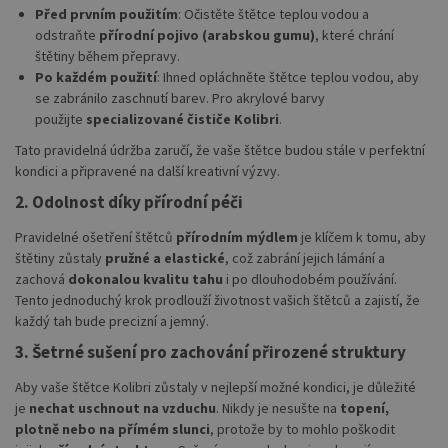
Před prvním použitím
: Očistěte štětce teplou vodou a
odstraňte
přírodní pojivo (arabskou gumu)
, které chrání
štětiny během přepravy.
Po každém použití
: Ihned opláchněte štětce teplou vodou, aby
se zabránilo zaschnutí barev. Pro akrylové barvy
použijte
specializované čističe Kolibri
.
Tato pravidelná údržba zaručí, že vaše štětce budou stále v perfektní
kondici a připravené na další kreativní výzvy.
2. Odolnost díky přírodní péči
Pravidelné ošetření štětců
přírodním mýdlem
je klíčem k tomu, aby
štětiny zůstaly
pružné a elastické
, což zabrání jejich lámání a
zachová
dokonalou kvalitu tahu
i po dlouhodobém používání.
Tento jednoduchý krok prodlouží životnost vašich štětců a zajistí, že
každý tah bude precizní a jemný.
3. Šetrné sušení pro zachování přirozené struktury
Aby vaše štětce Kolibri zůstaly v nejlepší možné kondici, je důležité
je
nechat uschnout na vzduchu
. Nikdy je nesušte na
topení,
plotně nebo na přímém slunci
, protože by to mohlo poškodit