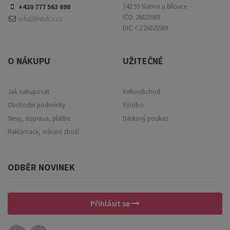
+420 777 563 698
742 93 Slatina u Bílovce
IČO: 26825589
info@jkstylcz.cz
DIČ: CZ26825589
O NÁKUPU
UŽITEČNÉ
Jak nakupovat
Velkoobchod
Obchodní podmínky
Výrobci
Slevy, doprava, platba
Dárkový poukaz
Reklamace, vrácení zboží
ODBĚR NOVINEK
Přihlásit se