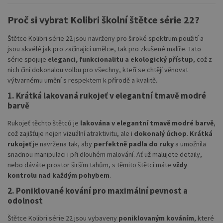
Proč si vybrat Kolibri školní štětce série 22?
Štětce Kolibri série 22 jsou navrženy pro široké spektrum použití a
jsou skvélé jak pro začínající umělce, tak pro zkušené malíře. Tato
série spojuje
eleganci, funkcionalitu a ekologický přístup
, což z
nich činí dokonalou volbu pro všechny, kteří se chtějí věnovat
výtvarnému umění s respektem k přírodě a kvalitě.
1. Krátká lakovaná rukojeť v elegantní tmavě modré
barvě
Rukojeť těchto štětců je
lakována v elegantní tmavě modré barvě
,
což zajišťuje nejen vizuální atraktivitu, ale i
dokonalý úchop
.
Krátká
rukojeť
je navržena tak, aby
perfektně padla do ruky
a umožnila
snadnou manipulaci i při dlouhém malování. Ať už malujete detaily,
nebo dáváte prostor širším tahům, s těmito štětci máte
vždy
kontrolu nad každým pohybem
.
2. Poniklované kování pro maximální pevnost a
odolnost
Štětce Kolibri série 22 jsou vybaveny
poniklovaným kováním
, které