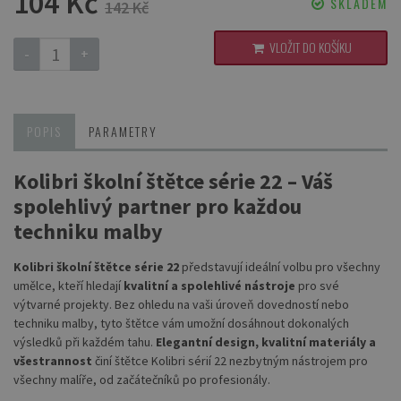
104 Kč
SKLADEM
142 Kč
VLOŽIT DO KOŠÍKU
-
+
POPIS
PARAMETRY
Kolibri školní štětce série 22 – Váš
spolehlivý partner pro každou
techniku malby
Kolibri školní štětce série 22
představují ideální volbu pro všechny
umělce, kteří hledají
kvalitní a spolehlivé nástroje
pro své
výtvarné projekty. Bez ohledu na vaši úroveň dovedností nebo
techniku malby, tyto štětce vám umožní dosáhnout dokonalých
výsledků při každém tahu.
Elegantní design, kvalitní materiály a
všestrannost
činí štětce Kolibri sérií 22 nezbytným nástrojem pro
všechny malíře, od začátečníků po profesionály.