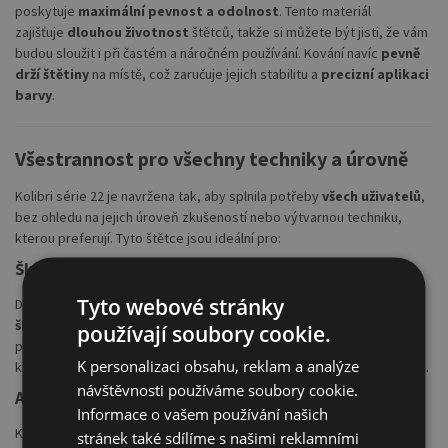
poskytuje
maximální pevnost a odolnost
. Tento materiál
zajišťuje
dlouhou životnost
štětců, takže si můžete být jisti, že vám
budou sloužit i při častém a náročném používání. Kování navíc
pevně
drží štětiny
na místě, což zaručuje jejich stabilitu a
precizní aplikaci
barvy
.
Všestrannost pro všechny techniky a úrovně
Kolibri série 22 je navržena tak, aby splnila potřeby
všech uživatelů
,
bez ohledu na jejich úroveň zkušeností nebo výtvarnou techniku,
kterou preferují. Tyto štětce jsou ideální pro:
Školní projekty
Tyto webové stránky
Díky své kvalitě a přívětivosti jsou štětce Kolibri série 22
skvělé pro
školní výtvarné projekty
. Mladí umělci, kteří se teprve učí, jak
používají soubory cookie.
pracovat s barvami, ocení
precizní kontrolu
a
jemnost štětin
,
K personalizaci obsahu, reklam a analýze
které usnadňují práci s
akvarelem, temperami
a dalšími technikami.
návštěvnosti používáme soubory cookie.
Akvarel a tempery
Informace o vašem používání našich
Kolibri štětce série 22 jsou
osvědčenou volbou pro akvarelové a
stránek také sdílíme s našimi reklamními