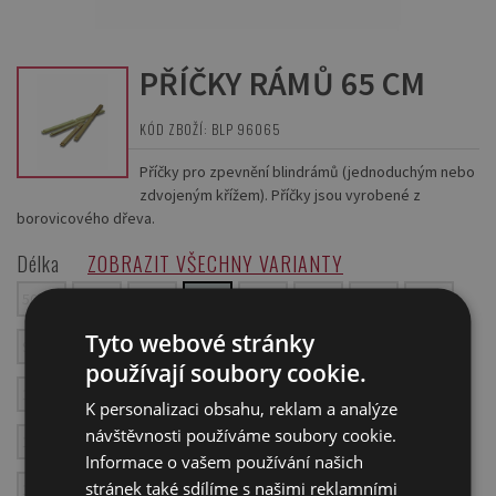
PŘÍČKY RÁMŮ 65 CM
KÓD ZBOŽÍ: BLP 96065
Příčky pro zpevnění blindrámů (jednoduchým nebo
zdvojeným křížem). Příčky jsou vyrobené z
borovicového dřeva.
Délka
ZOBRAZIT VŠECHNY VARIANTY
50 cm
55 cm
60 cm
65 cm
70 cm
75 cm
80 cm
85 cm
Tyto webové stránky
90 cm
95 cm
100 cm
105 cm
110 cm
115 cm
120 cm
používají soubory cookie.
125 cm
130 cm
135 cm
140 cm
145 cm
150 cm
155 cm
K personalizaci obsahu, reklam a analýze
návštěvnosti používáme soubory cookie.
160 cm
165 cm
170 cm
175 cm
180 cm
185 cm
190 cm
Informace o vašem používání našich
stránek také sdílíme s našimi reklamními
195 cm
200 cm