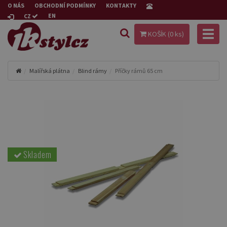
O NÁS
OBCHODNÍ PODMÍNKY
KONTAKTY
EN
CZ
Toggl
KOŠÍK (
0
ks)
naviga
Malířská plátna
Blind rámy
Příčky rámů 65 cm
Skladem