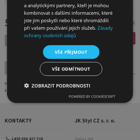
a analytickými partnery, kteří je mohou
kombinovat s dalšími informacemi, které
54 Kč
jste jim poskytli nebo které shromáždili
SKLADEM
při vašem používání jejich služeb.
Zásady
ochrany osobních údajů
VLOŽIT DO KOŠÍKU
-
+
VŠE PŘIJMOUT
POPIS
PARAMETRY
VŠE ODMÍTNOUT
Příčky pro zpevnění blindrámů (jednoduchým nebo zdvojeným
ZOBRAZIT PODROBNOSTI
křížem). Příčky jsou vyrobené z borovicového dřeva.
POWERED BY COOKIESCRIPT
KONTAKTY
JK Styl CZ s. r. o.
+420 556 427 278
Slatina 109