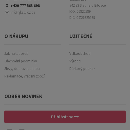
+420 777 563 698
742 93 Slatina u Bílovce
IČO: 26825589
info@jkstylcz.cz
DIČ: CZ26825589
O NÁKUPU
UŽITEČNÉ
Jak nakupovat
Velkoobchod
Obchodní podmínky
Výrobci
Slevy, doprava, platba
Dárkový poukaz
Reklamace, vrácení zboží
ODBĚR NOVINEK
Přihlásit se