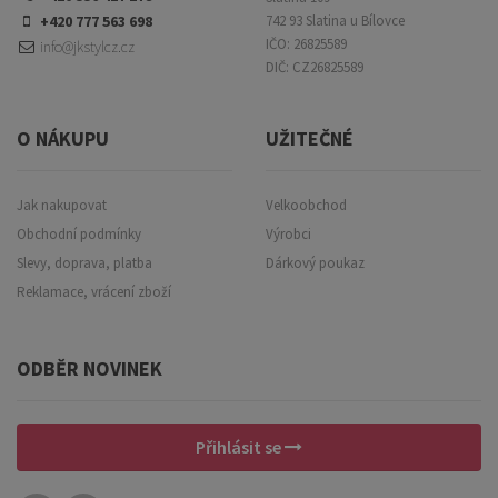
+420 777 563 698
742 93 Slatina u Bílovce
IČO: 26825589
info@jkstylcz.cz
DIČ: CZ26825589
O NÁKUPU
UŽITEČNÉ
Jak nakupovat
Velkoobchod
Obchodní podmínky
Výrobci
Slevy, doprava, platba
Dárkový poukaz
Reklamace, vrácení zboží
ODBĚR NOVINEK
Přihlásit se