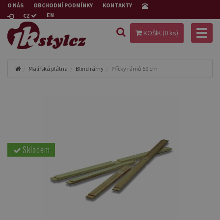
O NÁS
OBCHODNÍ PODMÍNKY
KONTAKTY
EN
CZ
Toggl
KOŠÍK (
0
ks)
naviga
Malířská plátna
Blind rámy
Příčky rámů 50 cm
Skladem