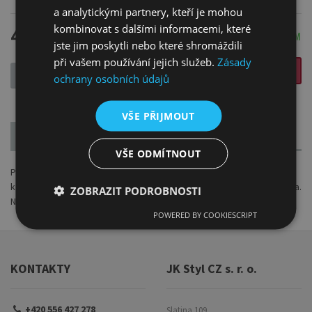
a analytickými partnery, kteří je mohou
41 Kč
kombinovat s dalšími informacemi, které
SKLADEM
jste jim poskytli nebo které shromáždili
při vašem používání jejich služeb.
Zásady
VLOŽIT DO KOŠÍKU
-
+
ochrany osobních údajů
VŠE PŘIJMOUT
POPIS
PARAMETRY
VŠE ODMÍTNOUT
Příčky slouží pro zpevnění blindrámů (jednoduchým nebo zdvojeným
křížem). Příčky jsou vyrobené z borovicového nebo smrkového dřeva.
ZOBRAZIT PODROBNOSTI
Nabízíme v délkách od 50 do 200 cm. Příčky stabilizují a zpevňují rám.
POWERED BY COOKIESCRIPT
KONTAKTY
JK Styl CZ s. r. o.
+420 556 427 278
Slatina 109