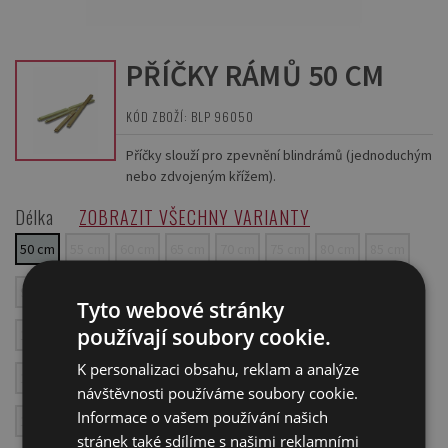
PŘÍČKY RÁMŮ 50 CM
KÓD ZBOŽÍ: BLP 96050
Příčky slouží pro zpevnění blindrámů (jednoduchým
nebo zdvojeným křížem).
Délka
ZOBRAZIT VŠECHNY VARIANTY
50 cm
55 cm
60 cm
65 cm
70 cm
75 cm
80 cm
85 cm
90 cm
95 cm
100 cm
105 cm
110 cm
115 cm
120 cm
Tyto webové stránky
používají soubory cookie.
125 cm
130 cm
135 cm
140 cm
145 cm
150 cm
155 cm
K personalizaci obsahu, reklam a analýze
160 cm
165 cm
170 cm
175 cm
180 cm
185 cm
190 cm
návštěvnosti používáme soubory cookie.
Informace o vašem používání našich
195 cm
200 cm
stránek také sdílíme s našimi reklamními