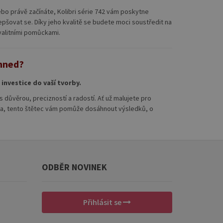
ebo právě začínáte, Kolibri série 742 vám poskytne
epšovat se. Díky jeho kvalitě se budete moci soustředit na
valitními pomůckami.
 hned?
 investice do vaší tvorby.
 s důvěrou, precizností a radostí. Ať už malujete pro
íla, tento štětec vám pomůže dosáhnout výsledků, o
ODBĚR NOVINEK
Přihlásit se