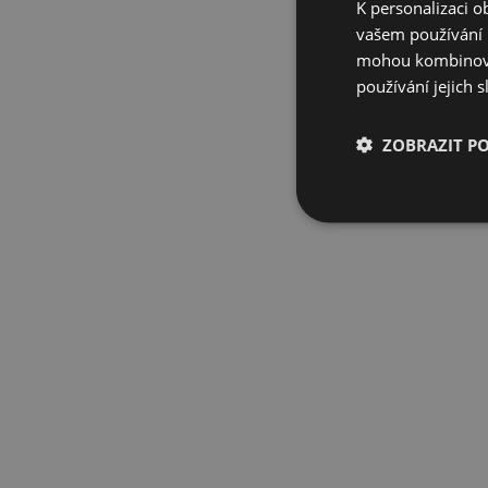
K personalizaci 
vašem používání n
mohou kombinovat
používání jejich 
ZOBRAZIT P