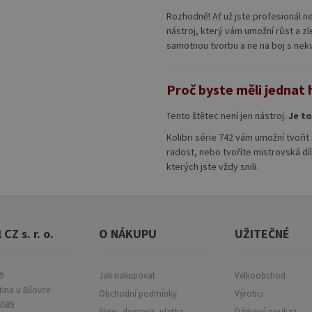
Rozhodně! Ať už jste profesionál n
nástroj, který vám umožní růst a zl
samotnou tvorbu a ne na boj s nek
Proč byste měli jednat
Tento štětec není jen nástroj.
Je to
Kolibri série 742 vám umožní tvořit
radost, nebo tvoříte mistrovská d
kterých jste vždy snili.
 CZ s. r. o.
O NÁKUPU
UŽITEČNÉ
9
Jak nakupovat
Velkoobchod
tina u Bílovce
Obchodní podmínky
Výrobci
5589
Slevy, doprava, platba
Dárkový poukaz