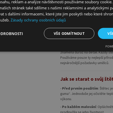
obsahu, reklam a analýze návštěvnosti používáme soubory cookie.
4. Ponikované kování
ašich stránek také sdílíme s našimi reklamními a analytickými par
 s dalšími informacemi, které jste jim poskytli nebo které shro
Pevné a odolné spoje mezi rukojetí
služeb.
Zásady ochrany osobních údajů
používání bez rizika rozpadnutí neb
ODROBNOSTI
VŠE ODMÍTNOUT
VŠ
Co dělá Kolibri štětec 
POWE
Na trhu existuje mnoho štětců, ale 
znamená důraz na detail. Každý štět
Používáme pouze ty nejlepší přírodn
nejnáročnější požadavky umělců.
Jak se starat o svůj ště
-
Před prvním použitím
: Štětec 
guma“. Jednoduše jej očistěte tep
výkonu.
-
Po každém malování
: Opláchně
prodloužila se jeho životnost.