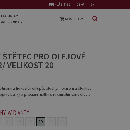
PŘIHLÁSIT SE
CZ
EN
TECHNIKY
KOŠÍK
0
ks
MALOVÁNÍ
Ý ŠTĚTEC PRO OLEJOVÉ
2/ VELIKOST 20
štětinami z hovězích chlupů, plochým tvarem a dlouhou
lejové barvy a precizní malbu s maximální kontrolou a
HNY VARIANTY
14
16
18
20
22
24