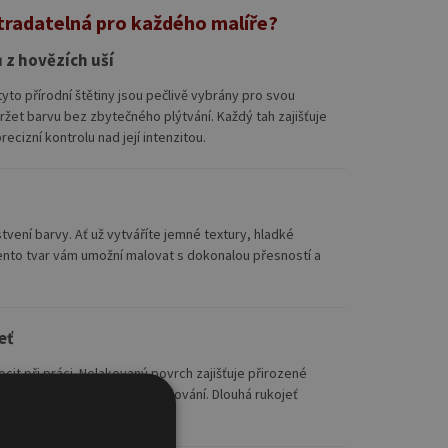
stradatelná pro každého malíře?
 z hovězích uší
yto přírodní štětiny jsou pečlivě vybrány pro svou
žet barvu bez zbytečného plýtvání. Každý tah zajišťuje
ecizní kontrolu nad její intenzitou.
rstvení barvy. Ať už vytváříte jemné textury, hladké
nto tvar vám umožní malovat s dokonalou přesností a
eť
cit při práci. Nelakovaný povrch zajišťuje přirozené
ky i při dlouhých hodinách malování. Dlouhá rukojeť
lexibilitu při pohybu.