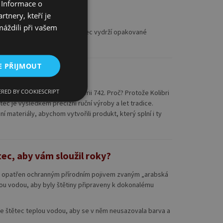
 Informace o
tnery, kteří je
máždili při vašem
 a štětinami garantují, že štětec vydrží opakované
o uvolnění štětin.
E PŘIJMOUT
unikátním?
RED BY COOKIESCRIPT
žádný se nevyrovná Kolibri sérii 742. Proč? Protože Kolibri
ec je výsledkem precizní ruční výroby a let tradice.
í materiály, abychom vytvořili produkt, který splní i ty
tec, aby vám sloužil roky?
je opatřen ochranným přírodním pojivem zvaným „arabská
lou vodou, aby byly štětiny připraveny k dokonalému
te štětec teplou vodou, aby se v něm neusazovala barva a