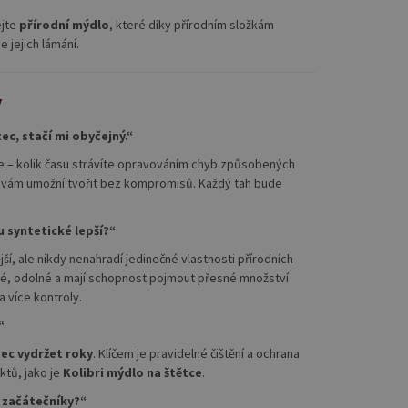
ejte
přírodní mýdlo
, které díky přírodním složkám
e jejich lámání.
y
tec, stačí mi obyčejný.“
se – kolik času strávíte opravováním chyb způsobených
tec vám umožní tvořit bez kompromisů. Každý tah bude
u syntetické lepší?“
ší, ale nikdy nenahradí jedinečné vlastnosti přírodních
žné, odolné a mají schopnost pojmout přesné množství
 více kontroly.
“
tec vydržet roky
. Klíčem je pravidelné čištění a ochrana
tů, jako je
Kolibri mýdlo na štětce
.
o začátečníky?“