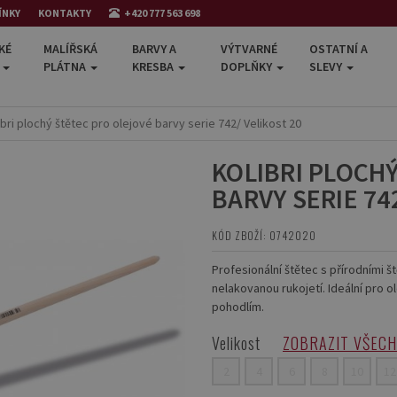
ÍNKY
KONTAKTY
+420 777 563 698
KÉ
MALÍŘSKÁ
BARVY A
VÝTVARNÉ
OSTATNÍ A
E
PLÁTNA
KRESBA
DOPLŇKY
SLEVY
ibri plochý štětec pro olejové barvy serie 742/ Velikost 20
KOLIBRI PLOCH
BARVY SERIE 74
KÓD ZBOŽÍ: 0742020
Profesionální štětec s přírodními 
nelakovanou rukojetí. Ideální pro o
pohodlím.
Velikost
ZOBRAZIT VŠEC
2
4
6
8
10
12