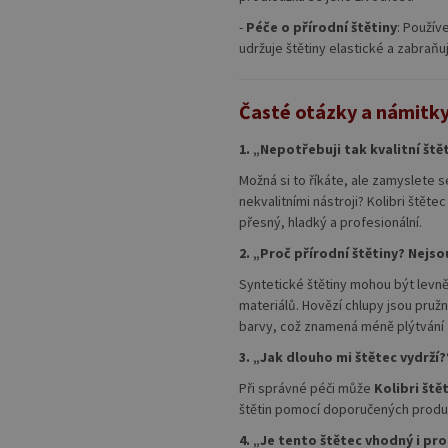
-
Péče o přírodní štětiny
: Použív
udržuje štětiny elastické a zabraňuj
Časté otázky a námitk
1. „Nepotřebuji tak kvalitní ště
Možná si to říkáte, ale zamyslete 
nekvalitními nástroji? Kolibri ště
přesný, hladký a profesionální.
2. „Proč přírodní štětiny? Nejso
Syntetické štětiny mohou být levněj
materiálů. Hovězí chlupy jsou pru
barvy, což znamená méně plýtvání a
3. „Jak dlouho mi štětec vydrží?
Při správné péči může
Kolibri ště
štětin pomocí doporučených produk
4. „Je tento štětec vhodný i pr