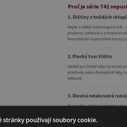
Proč je série 742 nepo
1. Štětiny z hnědých chlupů
Nejde o žádný marketingový trik – t
pružnost, odolnost a schopnost udr
konzistentní rozprostření barvy a pr
2. Plochý tvar štětin
Ideální pro široké tahy i precizní v
přechody nebo dramatické tahy, te
lehkostí.
3. Dlouhá nelakovaná rukoj
Pro umělce, kteří ocení dokonalý po
držení, které minimalizuje únavu ru
zároveň poskytuje větší svobodu a f
 stránky používají soubory cookie.