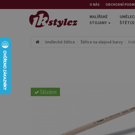
O NÁS
OBCHODNÍ PODM
MALÍŘSKÉ
UMĚLEC
STOJANY
ŠTĚTC
Umělecké štětce
Štětce na olejové barvy
Kol
Skladem