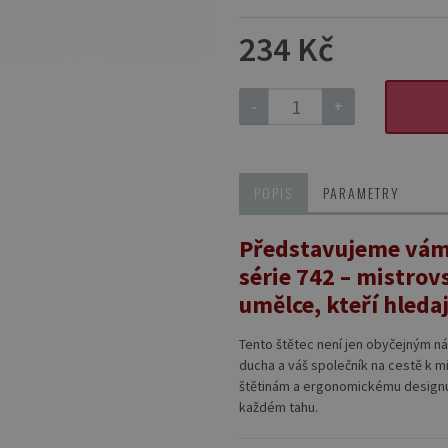
234 Kč
-
+
POPIS
PARAMETRY
Představujeme vám 
série 742 – mistrov
umělce, kteří hledaj
Tento štětec není jen obyčejným ná
ducha a váš společník na cestě k m
štětinám a ergonomickému design
každém tahu.