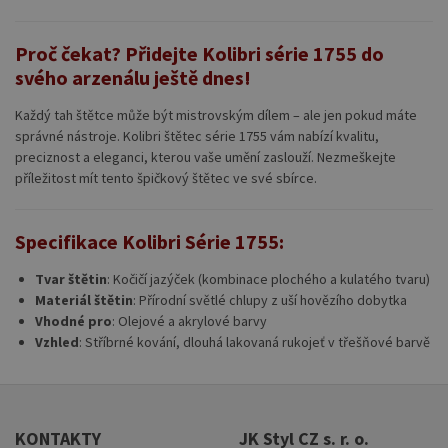
Proč čekat? Přidejte Kolibri série 1755 do
svého arzenálu ještě dnes!
Každý tah štětce může být mistrovským dílem – ale jen pokud máte
správné nástroje. Kolibri štětec série 1755 vám nabízí kvalitu,
preciznost a eleganci, kterou vaše umění zaslouží. Nezmeškejte
příležitost mít tento špičkový štětec ve své sbírce.
Specifikace Kolibri Série 1755:
Tvar štětin
: Kočičí jazýček (kombinace plochého a kulatého tvaru)
Materiál štětin
: Přírodní světlé chlupy z uší hovězího dobytka
Vhodné pro
: Olejové a akrylové barvy
Vzhled
: Stříbrné kování, dlouhá lakovaná rukojeť v třešňové barvě
KONTAKTY
JK Styl CZ s. r. o.