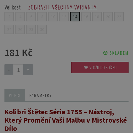
Velikost
ZOBRAZIT VŠECHNY VARIANTY
2
4
6
8
10
12
14
16
18
20
22
24
26
28
30
181 Kč
SKLADEM
VLOŽIT DO KOŠÍKU
-
+
POPIS
PARAMETRY
Kolibri Štětec Série 1755 – Nástroj,
Který Promění Vaši Malbu v Mistrovské
Dílo