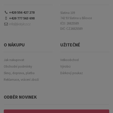
+420 556 427 278
Slatina 109
+420 777 563 698
742 93 Slatina u Bílovce
IČO: 26825589
info@jkstylcz.cz
DIČ: CZ26825589
O NÁKUPU
UŽITEČNÉ
Jak nakupovat
Velkoobchod
Obchodní podmínky
Výrobci
Slevy, doprava, platba
Dárkový poukaz
Reklamace, vrácení zboží
ODBĚR NOVINEK