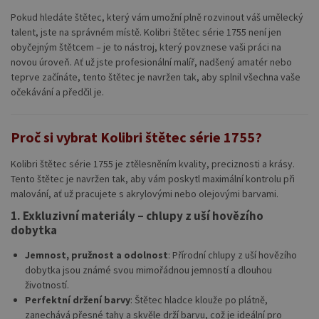
Pokud hledáte štětec, který vám umožní plně rozvinout váš umělecký
talent, jste na správném místě. Kolibri štětec série 1755 není jen
obyčejným štětcem – je to nástroj, který povznese vaši práci na
novou úroveň. Ať už jste profesionální malíř, nadšený amatér nebo
teprve začínáte, tento štětec je navržen tak, aby splnil všechna vaše
očekávání a předčil je.
Proč si vybrat Kolibri štětec série 1755?
Kolibri štětec série 1755 je ztělesněním kvality, preciznosti a krásy.
Tento štětec je navržen tak, aby vám poskytl maximální kontrolu při
malování, ať už pracujete s akrylovými nebo olejovými barvami.
1. Exkluzivní materiály – chlupy z uší hovězího
dobytka
Jemnost, pružnost a odolnost
: Přírodní chlupy z uší hovězího
dobytka jsou známé svou mimořádnou jemností a dlouhou
životností.
Perfektní držení barvy
: Štětec hladce klouže po plátně,
zanechává přesné tahy a skvěle drží barvu, což je ideální pro