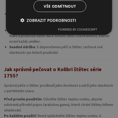
práci s hustšími médii, jako jsou olejové a akrylové barvy, což
VŠE ODMÍTNOUT
zajišťuje rovnoměrné nanášení barvy bez zbytečných ztrát.
Vysoká trvanlivost
: Díky kvalitnímu přírodnímu materiálu a
preciznímu zpracování je štětec dlouhotrvající a vydrží mnohem
ZOBRAZIT PODROBNOSTI
déle než běžné syntetické štětce.
POWERED BY COOKIESCRIPT
Ideální pro jemné detaily i větší plochy
: Kombinace unikátního
tvaru a pružnosti štětin dává tomuto štětci všestrannost, kterou
ocení každý umělec.
Snadná údržba
: S doporučenou péčí si štětec zachová své
vlastnosti i po letech používání.
Jak správně pečovat o Kolibri štětec série
1755?
Správná péče o štětec prodlouží jeho životnost a udrží jeho vlastnosti
v perfektním stavu:
Před prvním použitím
: Očistěte štětec teplou vodou, abyste
odstranili přírodní pojivo (arabskou gumu), které chrání štětiny během
skladování.
Po každém použití
: Ihned opláchněte štětec teplou vodou. U