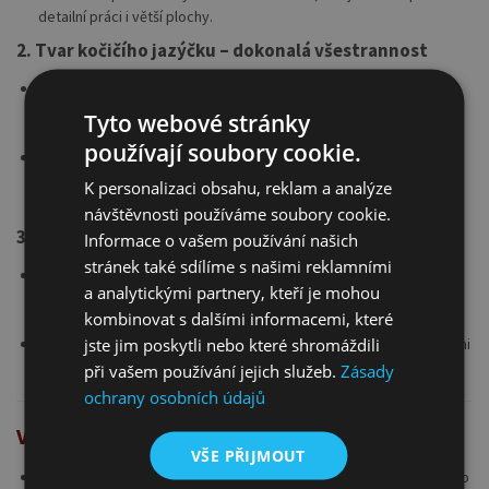
detailní práci i větší plochy.
2. Tvar kočičího jazýčku – dokonalá všestrannost
Kombinace plochého a kulatého štětce
: Tvar kočičího jazýčku
spojuje výhody plochého štětce pro ostré hrany a kulatého
Tyto webové stránky
zakončení pro jemné přechody.
používají soubory cookie.
Univerzální nástroj
: Můžete snadno malovat detaily i vytvářet
hladké, široké tahy, což činí tento štětec ideálním pro všechny
K personalizaci obsahu, reklam a analýze
umělecké techniky.
návštěvnosti používáme soubory cookie.
3. Elegantní design a ergonomie
Informace o vašem používání našich
stránek také sdílíme s našimi reklamními
Třešňová lakovaná rukojeť
: Dlouhá rukojeť v třešňové barvě
a analytickými partnery, kteří je mohou
nejen skvěle vypadá, ale také perfektně padne do ruky a
kombinovat s dalšími informacemi, které
poskytuje lepší kontrolu nad tahy.
jste jim poskytli nebo které shromáždili
Stříbrné kování
: Zaručuje pevné spojení mezi rukojetí a štětinami
a přidává štětci elegantní vzhled.
při vašem používání jejich služeb.
Zásady
ochrany osobních údajů
Výhody Kolibri štětce série 1755:
VŠE PŘIJMOUT
Perfektní pro olej a akryl
: Tento štětec je speciálně navržen pro