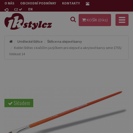
O NÁS
OBCHODNÍ PODMÍNKY
KONTAKTY
EN
CZ
Toggl
KOŠÍK (
0
ks)
naviga
Umělecké štětce
Štětce na olejové barvy
Kolibri štětec s kočičím jazýčkem pro olejové a akrylové barvy serie 1755/
Velikost 14
Skladem