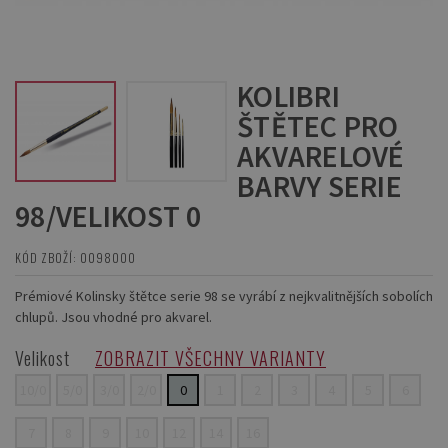
KOLIBRI
ŠTĚTEC PRO
AKVARELOVÉ
BARVY SERIE
98/VELIKOST 0
KÓD ZBOŽÍ: 0098000
Prémiové Kolinsky štětce serie 98 se vyrábí z nejkvalitnějších sobolích
chlupů. Jsou vhodné pro akvarel.
Velikost
ZOBRAZIT VŠECHNY VARIANTY
10/0
5/0
3/0
2/0
0
1
2
3
4
5
6
7
8
9
10
12
14
16