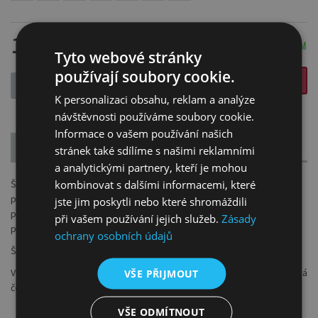
124 Kč
SKLADEM
Tyto webové stránky
používají soubory cookie.
VLOŽIT DO KOŠÍKU
-
+
K personalizaci obsahu, reklam a analýze
návštěvnosti používáme soubory cookie.
Informace o vašem používání našich
POPIS
PARAMETRY
stránek také sdílíme s našimi reklamními
a analytickými partnery, kteří je mohou
Štětce serie 98 jsou prémiovými štětcemi řady Kolinsky, které
kombinovat s dalšími informacemi, které
prochází přísnou kontrolou kvality chlupů. Vhodné jsou pro
jste jim poskytli nebo které shromáždili
profesionální umělce, ale s jistotou je ocení i amatéři. Štětce se hodí
při vašem používání jejich služeb.
Zásady
pro dekorativní malbu a krycí barvy.
ochrany osobních údajů
Štětiny: nejkvalitnější sobolí chlupy
Vzhled štětce: tvar štětin je kulatý, bezešvé pozlacené kování a krátká
VŠE PŘIJMOUT
černá lesklá rukojeť se zlatou špičkou
VŠE ODMÍTNOUT