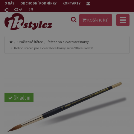
O NÁS
OBCHODNÍ PODMÍNKY
KONTAKTY
EN
CZ
Toggl
KOŠÍK (
0
ks)
naviga
Umělecké štětce
Štětce na akvarelové barvy
Kolibri štětec pro akvarelové barvy serie 98/velikost 0
Skladem