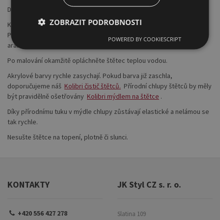
Doporučení:
ZOBRAZIT PODROBNOSTI
K ochraně všech štětců slouží přírodní pojivo tzv. „arabská guma“.
Před prvním použitím očistěte štětce teplou vodou a vymyjte
POWERED BY COOKIESCRIPT
arabskou gumu.
Po malování okamžitě opláchněte štětec teplou vodou.
Akrylové barvy rychle zasychají. Pokud barva již zaschla,
doporučujeme náš
Kolibri čistič štětců.
Přírodní chlupy štětců by měly
být pravidělně ošetřovány
Kolibri mýdlem na štětce
.
Díky přírodnímu tuku v mýdle chlupy zůstávají elastické a nelámou se
tak rychle.
Nesušte štětce na topení, plotně či slunci.
KONTAKTY
JK Styl CZ s. r. o.
+420 556 427 278
Slatina 109