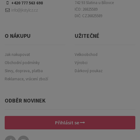
+420 777 563 698
742 93 Slatina u Bílovce
IČO: 26825589
info@jkstylcz.cz
DIČ: CZ26825589
O NÁKUPU
UŽITEČNÉ
Jak nakupovat
Velkoobchod
Obchodní podmínky
Výrobci
Slevy, doprava, platba
Dárkový poukaz
Reklamace, vrácení zboží
ODBĚR NOVINEK
Přihlásit se