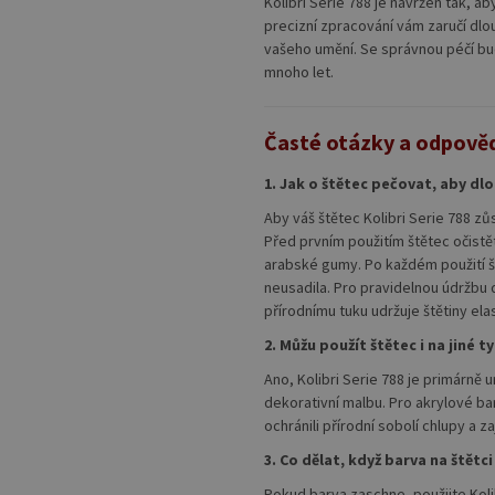
Kolibri Serie 788 je navržen tak, ab
precizní zpracování vám zaručí dlou
vašeho umění. Se správnou péčí bud
mnoho let.
Časté otázky a odpově
1. Jak o štětec pečovat, aby dl
Aby váš štětec Kolibri Serie 788 zů
Před prvním použitím štětec očistě
arabské gumy. Po každém použití š
neusadila. Pro pravidelnou údržbu 
přírodnímu tuku udržuje štětiny ela
2. Můžu použít štětec i na jiné 
Ano, Kolibri Serie 788 je primárně 
dekorativní malbu. Pro akrylové ba
ochránili přírodní sobolí chlupy a zaj
3. Co dělat, když barva na štětc
Pokud barva zaschne, použijte Kolibr