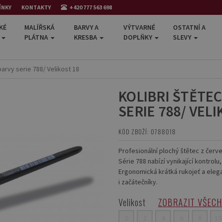
ÍNKY
KONTAKTY
+420 777 563 698
KÉ
MALÍŘSKÁ
BARVY A
VÝTVARNÉ
OSTATNÍ A
E
PLÁTNA
KRESBA
DOPLŇKY
SLEVY
barvy serie 788/ Velikost 18
KOLIBRI ŠTĚTE
SERIE 788/ VELI
KÓD ZBOŽÍ: 0788018
Profesionální plochý štětec z červ
Série 788 nabízí vynikající kontrol
Ergonomická krátká rukojeť a elegan
i začátečníky.
Velikost
ZOBRAZIT VŠEC
0
2
4
6
8
10