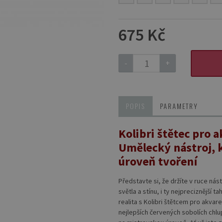
675 Kč
-
+
POPIS
PARAMETRY
Kolibri štětec pro 
Umělecký nástroj, 
úroveň tvoření
Představte si, že držíte v ruce nás
světla a stínu, i ty nejpreciznější 
realita s Kolibri štětcem pro akvar
nejlepších červených sobolích chlu