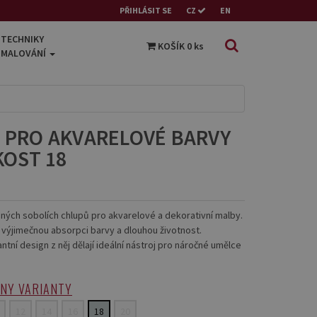
PŘIHLÁSIT SE
CZ
EN
TECHNIKY
KOŠÍK
0
ks
MALOVÁNÍ
C PRO AKVARELOVÉ BARVY
KOST 18
ených sobolích chlupů pro akvarelové a dekorativní malby.
u, výjimečnou absorpci barvy a dlouhou životnost.
tní design z něj dělají ideální nástroj pro náročné umělce
HNY VARIANTY
12
14
16
18
20