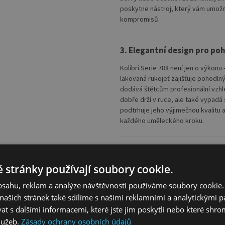
poskytne nástroj, který vám umožn
kompromisů.
3. Elegantní design pro poh
Kolibri Serie 788 není jen o výkonu 
lakovaná rukojeť zajišťuje pohodln
dodává štětcům profesionální vzhle
dobře drží v ruce, ale také vypadá 
podtrhuje jeho výjimečnou kvalitu
každého uměleckého kroku.
4. Vhodný pro každého umě
 stránky používají soubory cookie.
Kolibri Serie 788 je navržen tak, a
profesionální malíř, který hledá sp
obsahu, reklam a analýze návštěvnosti používáme soubory cookie.
který si přeje začít s kvalitními po
ašich stránek také sdílíme s našimi reklamními a analytickými par
vynikající kontrolu, flexibilitu a s
 s dalšími informacemi, které jste jim poskytli nebo které shro
dosahovat výjimečných výsledků př
služeb.
Zásady ochrany osobních údajů
technikách.