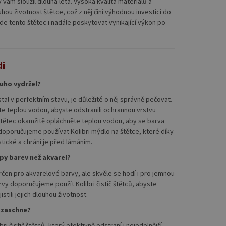
y vám sloužil dlouhá léta. Vysoká kvalita materiálů a
hou životnost štětce, což z něj činí výhodnou investici do
e tento štětec i nadále poskytovat vynikající výkon po
di
ouho vydržel?
stal v perfektním stavu, je důležité o něj správně pečovat.
te teplou vodou, abyste odstranili ochrannou vrstvu
tětec okamžitě opláchněte teplou vodou, aby se barva
doporučujeme používat Kolibri mýdlo na štětce, které díky
stické a chrání je před lámáním.
typy barev než akvarel?
určen pro akvarelové barvy, ale skvěle se hodí i pro jemnou
rvy doporučujeme použít Kolibri čistič štětců, abyste
istili jejich dlouhou životnost.
i zaschne?
i čistič štětců, který efektivně odstraní i nejodolnější