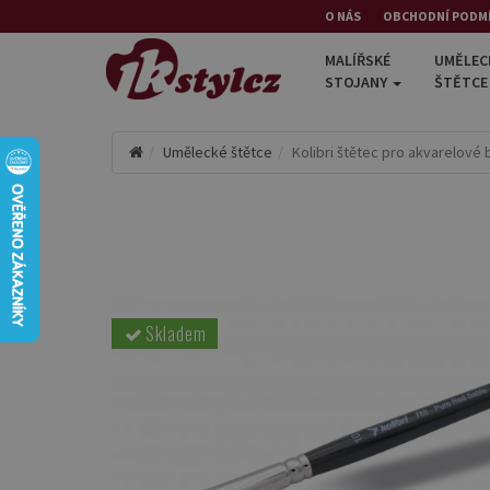
O NÁS
OBCHODNÍ PODM
MALÍŘSKÉ
UMĚLEC
STOJANY
ŠTĚTC
Umělecké štětce
Kolibri štětec pro akvarelové 
Skladem