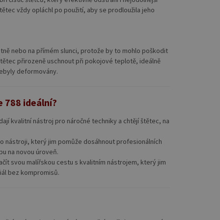
tětec vždy opláchl po použití, aby se prodloužila jeho
otně nebo na přímém slunci, protože by to mohlo poškodit
 štětec přirozeně uschnout při pokojové teplotě, ideálně
nebyly deformovány.
e 788 ideální?
edají kvalitní nástroj pro náročné techniky a chtějí štětec, na
 po nástroji, který jim pomůže dosáhnout profesionálních
rbu na novou úroveň.
 začít svou malířskou cestu s kvalitním nástrojem, který jim
ciál bez kompromisů.