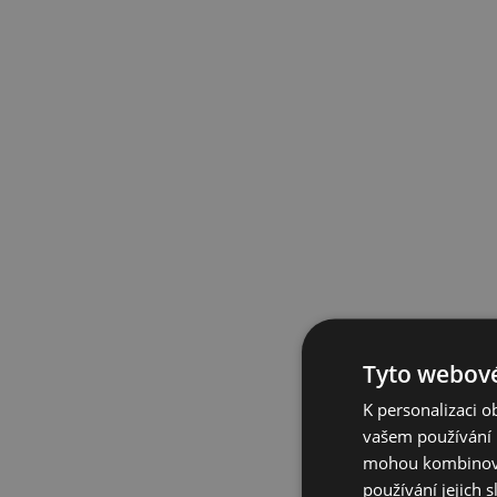
Tyto webové
K personalizaci 
vašem používání n
mohou kombinovat
používání jejich 