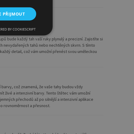
E PŘIJMOUT
epší vaši tvorbu?
kontrola
RED BY COOKIESCRIPT
pů bude každý tah vaší ruky plynulý a precizní. Zajistíte si
ch nevydařených tahů nebo nechtěných skvrn. S tímto
 každý detail, což vám umožní přenést svou uměleckou
ví barvy, což znamená, že vaše tahy budou vždy
ít živé a intenzivní barvy. Tento štětec vám umožní
jemných přechodů až po silnější a intenzivní aplikace
t o rovnoměrnost a přesnost.