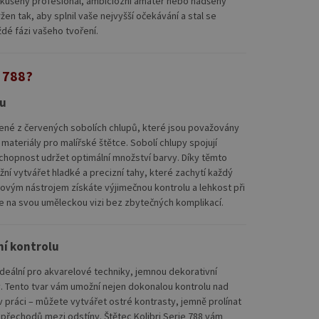
 zkušený profesionál, ambiciózní amatér nebo nadšený
ržen tak, aby splnil vaše nejvyšší očekávání a stal se
é fázi vašeho tvoření.
e 788?
hu
obené z červených sobolích chlupů, které jsou považovány
 materiály pro malířské štětce. Sobolí chlupy spojují
hopnost udržet optimální množství barvy. Díky těmto
í vytvářet hladké a precizní tahy, které zachytí každý
akovým nástrojem získáte výjimečnou kontrolu a lehkost při
se na svou uměleckou vizi bez zbytečných komplikací.
ní kontrolu
 ideální pro akvarelové techniky, jemnou dekorativní
ly. Tento tvar vám umožní nejen dokonalou kontrolu nad
v práci – můžete vytvářet ostré kontrasty, jemně prolínat
řechodů mezi odstíny. Štětec Kolibri Serie 788 vám