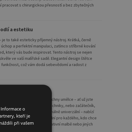
í pracovat s chirurgickou přesností a bez zbytečných
odlí a estetiku
– je to také esteticky příjemný nástroj. Krátká, černě
ý úchop a perfektní manipulaci, zatímco stříbrné kování
d, který vás bude inspirovat. Tento nástroj se nejen
skvěle ve vaší malířské sadě. Elegantní design štětce
 a funkčnost, což vám dodá sebevědomí a radost z
lce
by byl perfektní volbou pro všechny umělce – ať už jste
olehlivý nástroj pro náročné techniky, nebo začátečník,
 Informace o
můckami. Tento štětec je maximálně univerzální – nabízí
tnery, kteří je
nadné použití, díky čemuž je ideální pro každého, kdo chce
máždili při vašem
i malování akvarelem, dekorativní malbě nebo jiných