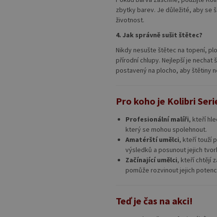
zbytky barev. Je důležité, aby se š
životnost.
4. Jak správně sušit štětec?
Nikdy nesušte štětec na topení, pl
přírodní chlupy. Nejlepší je nechat
postavený na plocho, aby štětiny 
Pro koho je Kolibri Seri
Profesionální malíři
, kteří hl
který se mohou spolehnout.
Amatérští umělci
, kteří touží
výsledků a posunout jejich tvo
Začínající umělci
, kteří chtějí
pomůže rozvinout jejich poten
Teď je čas na akci!