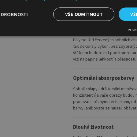
ODROBNOSTI
VŠE ODMÍTNOUT
VŠ
Jak Kolibri Serie 788 zl
Precizní tahy a maximální 
POWE
Díky použití červených sobolích chlu
tak dokonalý výkon, bez zbytečný
štětcem budete mít pod kontrolou
vizi na papír s lehkostí a přesností.
Optimální absorpce barvy
Sobolí chlupy udrží ideální množst
konzistentní a vaše obrazy budou m
pracovat s různými technikami, od 
barvy, aniž byste se museli obáva
Dlouhá životnost