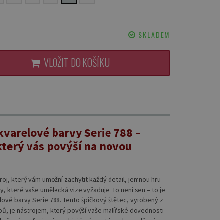
SKLADEM
VLOŽIT DO KOŠÍKU
akvarelové barvy Serie 788 –
který vás povýší na novou
troj, který vám umožní zachytit každý detail, jemnou hru
tahy, které vaše umělecká vize vyžaduje. To není sen – to je
elové barvy Serie 788. Tento špičkový štětec, vyrobený z
pů, je nástrojem, který povýší vaše malířské dovednosti