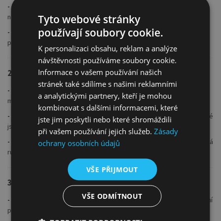
- Precizní kontrola nad tahy
: Ať už se zaměřujete na jemné detaily
Tyto webové stránky
nebo silné linie, štětec vám umožní maximální přesnost.
používají soubory cookie.
- Přirozená absorpce barev
: Štětec nasaje právě tolik barvy, kolik
potřebujete, a rovnoměrně ji uvolňuje
K personalizaci obsahu, reklam a analýze
návštěvnosti používáme soubory cookie.
Informace o vašem používání našich
2.
Dokonalý Design pro Pohodlí Umělce
stránek také sdílíme s našimi reklamními
- Kulatý tvar štětin
: Ideální pro univerzální použití – od jemného
a analytickými partnery, kteří je mohou
míchání barev po přesné linie.
kombinovat s dalšími informacemi, které
- Ponikované kování
: Zajišťuje pevné a odolné uchycení štětin, které
jste jim poskytli nebo které shromáždili
jsou chráněny proti korozi.
při vašem používání jejich služeb.
Zásady
- Dlouhá lakovaná rukojeť v třešňové barvě
: Ergonomická a krásná
ochrany osobních údajů
rukojeť, která zajistí pohodlí při dlouhých malířských seancích.
VŠE PŘIJMOUT
3.
Všestrannost pro Olej a Akryl
VŠE ODMÍTNOUT
- Hladké míchání a vrstvení barev
: Kolibri štětec série 855 je ideální
pro práci s akrylovými i olejovými barvami.