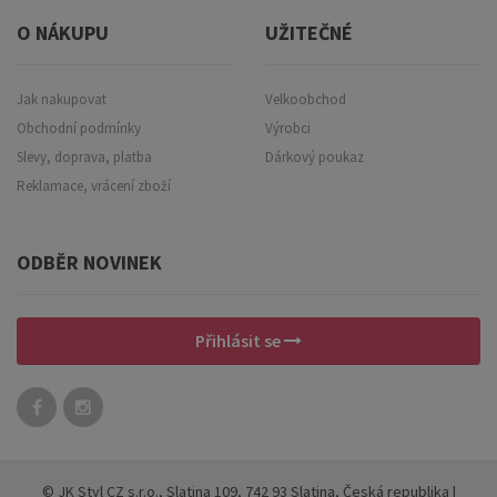
O NÁKUPU
UŽITEČNÉ
Jak nakupovat
Velkoobchod
Obchodní podmínky
Výrobci
Slevy, doprava, platba
Dárkový poukaz
Reklamace, vrácení zboží
ODBĚR NOVINEK
Přihlásit se
© JK Styl CZ s.r.o., Slatina 109, 742 93 Slatina, Česká republika
|