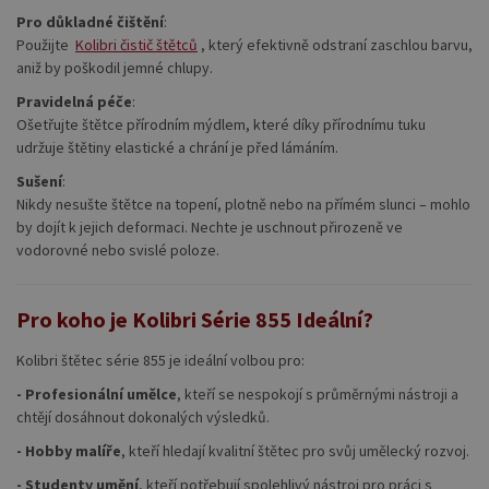
Pro důkladné čištění
:
Použijte
Kolibri čistič štětců
, který efektivně odstraní zaschlou barvu,
aniž by poškodil jemné chlupy.
Pravidelná péče
:
Ošetřujte štětce přírodním mýdlem, které díky přírodnímu tuku
udržuje štětiny elastické a chrání je před lámáním.
Sušení
:
Nikdy nesušte štětce na topení, plotně nebo na přímém slunci – mohlo
by dojít k jejich deformaci. Nechte je uschnout přirozeně ve
vodorovné nebo svislé poloze.
Pro koho je Kolibri Série 855 Ideální?
Kolibri štětec série 855 je ideální volbou pro:
- Profesionální umělce
, kteří se nespokojí s průměrnými nástroji a
chtějí dosáhnout dokonalých výsledků.
- Hobby malíře
, kteří hledají kvalitní štětec pro svůj umělecký rozvoj.
- Studenty umění
, kteří potřebují spolehlivý nástroj pro práci s