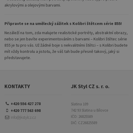
akrylovými a olejovými barvami.
Připravte se na umělecký zážitek s Kolibri štětcem série 855!
Nezáleží na tom, zda malujete realistické portréty, abstraktní obrazy,
nebo se jen bavíte experimentováním s barvami – Kolibri štětec série
855 je tu pro vás. Už žádné boje s nekvalitními štětci – s Kolibri budete
mít vždy kontrolu a jistotu, že váš tah bude přesně takový, jaký si
představujete.
KONTAKTY
JK Styl CZ s. r. o.
+420 556 427 278
Slatina 109
+420 777 563 698
742 93 Slatina u Bílovce
IČO: 26825589
info@jkstylcz.cz
DIČ: CZ26825589