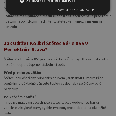
ZOBRAZIT PODROBNOSTI
- Jemné přechody a detaily
: Perfektní pro vytváření jemných
přechodů mezi barvami a precizních detailů.
POWERED BY COOKIESCRIPT
- Snadná manipulace s médii různé konzistence
: Ať už pracujete s
hustými nebo řídkými médii, tento štětec vám umožní maximální
kontrolu.
Jak Udržet Kolibri Štětec Série 855 v
Perfektním Stavu?
Štětec Kolibri série 855 je investicí do vaší tvorby. Aby vám sloužil co
nejdéle, doporučujeme následující péči:
Před prvním použitím
:
Štětce jsou ošetřeny přírodním pojivem „arabskou gumou“. Před
použitím je důkladně očistěte teplou vodou, aby se štětiny plně
rozvinuly.
Po každém použití
:
Ihned po malování opláchněte štětec teplou vodou, než barva
zaschne. Akrylové barvy rychle tvrdnou, proto dbejte na okamžité
čištění.