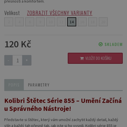
přesností a komfortem.
Velikost
ZOBRAZIT VŠECHNY VARIANTY
2
4
6
8
10
12
14
16
18
20
120 Kč
SKLADEM
VLOŽIT DO KOŠÍKU
-
+
POPIS
PARAMETRY
Kolibri Štětec Série 855 – Umění Začíná
u Správného Nástroje!
Představte si štětec, který vám umožní zachytit každý detail, každý
stín a každý tah přesně tak, jak jste si ho vysnili. Kolibri série 855 je