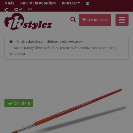
O NÁS
OBCHODNÍ PODMÍNKY
KONTAKTY
EN
CZ
Toggl
KOŠÍK (
0
ks)
naviga
Umělecké štětce
Štětce na olejové barvy
Kolibri kulatý štětec se špičkou pro olejové a akrylové barvy serie 855/
Velikost 14
Skladem