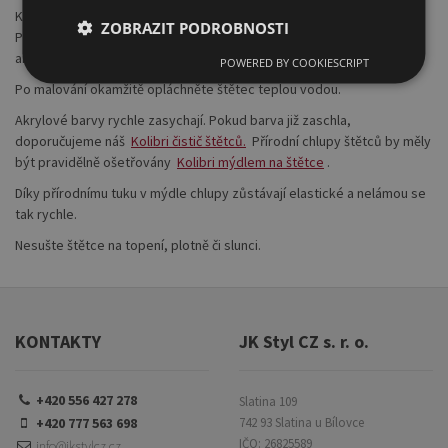
K ochraně všech štětců slouží přírodní pojivo tzv. „arabská guma“.
ZOBRAZIT PODROBNOSTI
Před prvním použitím očistěte štětce teplou vodou a vymyjte
arabskou gumu.
POWERED BY COOKIESCRIPT
Po malování okamžitě opláchněte štětec teplou vodou.
Akrylové barvy rychle zasychají. Pokud barva již zaschla,
doporučujeme náš
Kolibri čistič štětců.
Přírodní chlupy štětců by měly
být pravidělně ošetřovány
Kolibri mýdlem na štětce
.
Díky přírodnímu tuku v mýdle chlupy zůstávají elastické a nelámou se
tak rychle.
Nesušte štětce na topení, plotně či slunci.
KONTAKTY
JK Styl CZ s. r. o.
+420 556 427 278
Slatina 109
+420 777 563 698
742 93 Slatina u Bílovce
IČO: 26825589
info@jkstylcz.cz