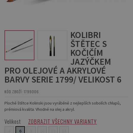
KOLIBRI
ŠTĚTEC S
KOČIČÍM
JAZÝČKEM
PRO OLEJOVÉ A AKRYLOVÉ
BARVY SERIE 1799/ VELIKOST 6
KÓD ZBOŽÍ: 1799006
Ploché štětce Kolinski jsou vyráběné z nejlepších sobolích chlupů,
prémiová kvalita. Vhodné na olej a akryl.
Velikost
ZOBRAZIT VŠECHNY VARIANTY
4
6
8
10
12
14