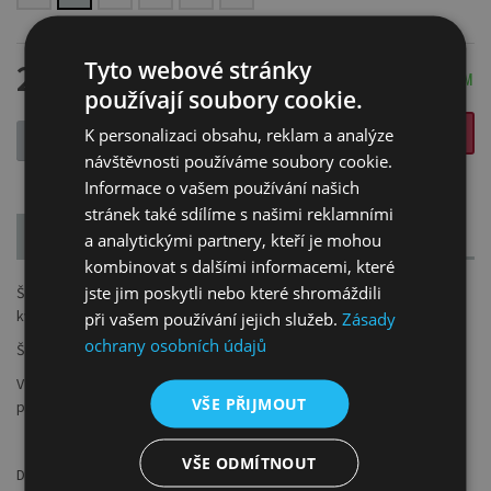
212 Kč
Tyto webové stránky
SKLADEM
používají soubory cookie.
VLOŽIT DO KOŠÍKU
K personalizaci obsahu, reklam a analýze
-
+
návštěvnosti používáme soubory cookie.
Informace o vašem používání našich
stránek také sdílíme s našimi reklamními
POPIS
PARAMETRY
a analytickými partnery, kteří je mohou
kombinovat s dalšími informacemi, které
jste jim poskytli nebo které shromáždili
Štětce serie 1799 jsou štětce vhodné pro olej a akryl. Jsou výjimečné
kvalitou Kolinského chlupů a exkluzivním vzhledem.
při vašem používání jejich služeb.
Zásady
ochrany osobních údajů
Štětiny - nejlepší sobolí chlupy
Vzhled štětce: tvar štětin je plochý (kočičí jazýček), bezešvé
VŠE PŘIJMOUT
pozlacené kování a dlouhá černá lakovaná rukojeť se zlatou špičkou
VŠE ODMÍTNOUT
Doporučení: