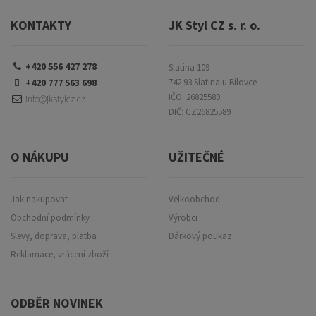
KONTAKTY
JK Styl CZ s. r. o.
+420 556 427 278
Slatina 109
+420 777 563 698
742 93 Slatina u Bílovce
IČO: 26825589
info@jkstylcz.cz
DIČ: CZ26825589
O NÁKUPU
UŽITEČNÉ
Jak nakupovat
Velkoobchod
Obchodní podmínky
Výrobci
Slevy, doprava, platba
Dárkový poukaz
Reklamace, vrácení zboží
ODBĚR NOVINEK