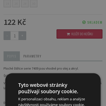
24
26
28
30
122 Kč
SKLADEM
VLOŽIT DO KOŠÍKU
-
+
POPIS
PARAMETRY
Ploché štětce serie 7409 jsou vhodné pro olej a akryl.
Štětiny - syntetické, tuhé hnědé a velmi elastické
Vzhled štětce: tvar štětin je plochý, stříbrné kování a dlouhá ořechová
Tyto webové stránky
lakovaná rukojeť
používají soubory cookie.
K personalizaci obsahu, reklam a analýze
Doporučení:
návštěvnosti používáme soubory cookie.