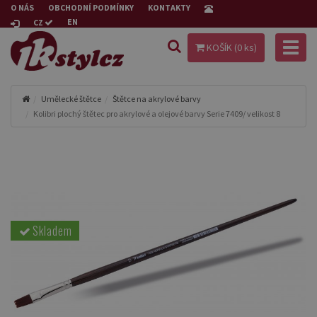
O NÁS
OBCHODNÍ PODMÍNKY
KONTAKTY
EN
CZ
Toggl
KOŠÍK (
0
ks)
naviga
Umělecké štětce
Štětce na akrylové barvy
Kolibri plochý štětec pro akrylové a olejové barvy Serie 7409/ velikost 8
Skladem