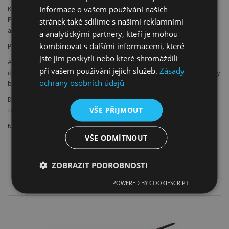
K ochraně všech štětců slouží přírodní pojivo tzv. „arabská guma“.
Informace o vašem používání našich
Před prvním použitím očistěte štětce teplou vodou a vymyjte
stránek také sdílíme s našimi reklamními
arabskou gumu.
a analytickými partnery, kteří je mohou
kombinovat s dalšími informacemi, které
Po malování okamžitě opláchněte štětec teplou vodou.
jste jim poskytli nebo které shromáždili
Akrylové barvy rychle zasychají. Pokud barva již zaschla,
při vašem používání jejich služeb.
Zásady
doporučujeme náš
Kolibri čistič štětců.
Přírodní chlupy štětců by měly
ochrany osobních údajů
být pravidělně ošetřovány
Kolibri mýdlem na štětce
.
Díky přírodnímu tuku v mýdle chlupy zůstávají elastické a nelámou se
tak rychle.
VŠE PŘIJMOUT
Nesušte štětce na topení, plotně či slunci.
VŠE ODMÍTNOUT
ZOBRAZIT PODROBNOSTI
DOPORUČUJEME K PRODUKTU
POWERED BY COOKIESCRIPT