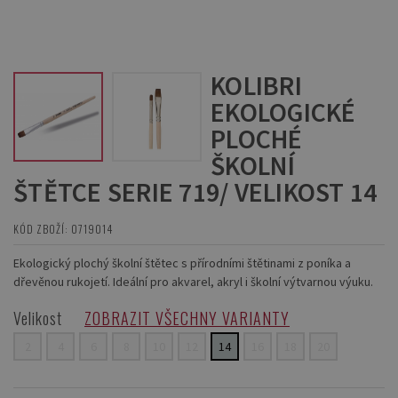
KOLIBRI
EKOLOGICKÉ
PLOCHÉ
ŠKOLNÍ
ŠTĚTCE SERIE 719/ VELIKOST 14
KÓD ZBOŽÍ: 0719014
Ekologický plochý školní štětec s přírodními štětinami z poníka a
dřevěnou rukojetí. Ideální pro akvarel, akryl i školní výtvarnou výuku.
Velikost
ZOBRAZIT VŠECHNY VARIANTY
2
4
6
8
10
12
14
16
18
20