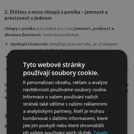
2.
Štětiny z mixu chlupů z poníka – jemnost a
preciznost v jednom
Chlupy z poníka
jsou známé pro svou
jemnost, pružnost a
dlouhou životnost
. Tento mix poskytuje:
Vynikající kontrolu
: Umožňuje precizní tahy, ať už malujete
jemné detaily nebo širší plochy.
Hladké tahy
: Přírodní štětiny zajišťují rovnoměrnou aplikaci barvy
a dokonalý přechod mezi tóny.
Tyto webové stránky
Všestrannost
: Tyto štětce se ideálně hodí pro akvarel, akryl, ale i
používají soubory cookie.
pro další kreativní techniky.
K personalizaci obsahu, reklam a analýze
Bez ohledu na to, zda jste začátečník nebo profesionál,
Kolibri série
návštěvnosti používáme soubory cookie.
719 vám umožní vytvářet umělecká díla s maximální precizností
Informace o vašem používání našich
a kontrolou
.
stránek také sdílíme s našimi reklamními
a analytickými partnery, kteří je mohou
3.
Všestranné využití – od školy po hobby ateliér
kombinovat s dalšími informacemi, které
jste jim poskytli nebo které shromáždili
Kolibri štětce série 719
jsou navrženy pro širokou škálu použití:
při vašem používání jejich služeb.
Zásady