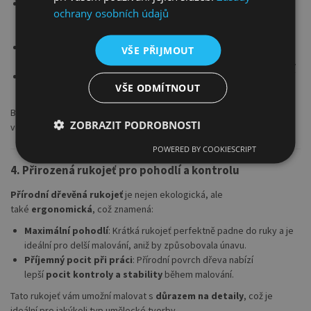
Školní projekty
: Tyto štětce jsou ideální pro výtvarné hodiny a
ochrany osobních údajů
školní malby, protože
poskytují preciznost
a
kontrolu
i při
dlouhodobém používání.
Hobby malba
: Ať už se věnujete
akvarelu, akrylu
nebo jiným
VŠE PŘIJMOUT
technikám, Kolibri štětce vám umožní tvořit s maximální kontrolou.
Profesionalita a detaily
: Perfektní pro detailní malbu, malování
VŠE ODMÍTNOUT
na větší plochy nebo experimentování s různými médii.
Bez ohledu na to, co malujete, štětce Kolibri série 719 splní všechny
ZOBRAZIT PODROBNOSTI
vaše požadavky.
POWERED BY COOKIESCRIPT
4.
Přirozená rukojeť pro pohodlí a kontrolu
Přírodní dřevěná rukojeť
je nejen ekologická, ale
také
ergonomická
, což znamená:
Maximální pohodlí
: Krátká rukojeť perfektně padne do ruky a je
ideální pro delší malování, aniž by způsobovala únavu.
Příjemný pocit při práci
: Přírodní povrch dřeva nabízí
lepší
pocit kontroly a stability
během malování.
Tato rukojeť vám umožní malovat s
důrazem na detaily
, což je
ideální pro jakýkoli typ umělecké tvorby.