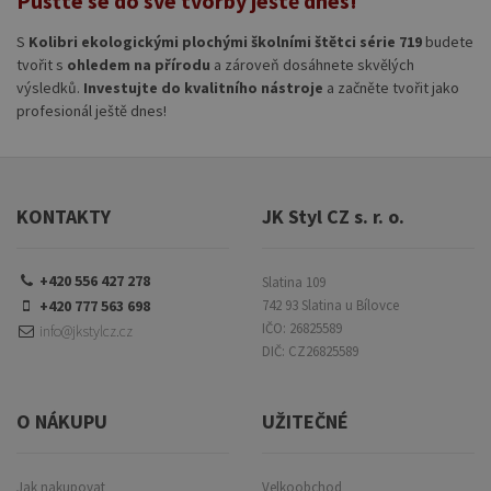
Pusťte se do své tvorby ještě dnes!
S
Kolibri ekologickými plochými školními štětci série 719
budete
tvořit s
ohledem na přírodu
a zároveň dosáhnete skvělých
výsledků.
Investujte do kvalitního nástroje
a začněte tvořit jako
profesionál ještě dnes!
KONTAKTY
JK Styl CZ s. r. o.
+420 556 427 278
Slatina 109
+420 777 563 698
742 93 Slatina u Bílovce
IČO: 26825589
info@jkstylcz.cz
DIČ: CZ26825589
O NÁKUPU
UŽITEČNÉ
Jak nakupovat
Velkoobchod