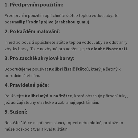
1. Před prvním použitím:
Před prvním použitím opláchněte štětce teplou vodou, abyste
odstranili
přírodní pojivo (arabskou gumu)
.
2. Po každém malování:
Ihned po použití opláchněte štětce teplou vodou, aby se odstranily
zbytky barvy. To je nezbytné pro udržení jejich
dlouhé životnosti
.
3. Pro zaschlé akrylové barvy:
Doporučujeme používat
Kolibri čistič štětců
, který je šetrný k
přírodním štětinám.
4. Pravidelná péče:
Používejte
Kolibri mýdlo na štětce
, které obsahuje přírodní tuky,
jež udržují štětiny elastické a zabraňují jejich lámání.
5. Sušení:
Nesušte štětce na přímém slunci, topení nebo plotně, protože to
může poškodit tvar a kvalitu štětin.