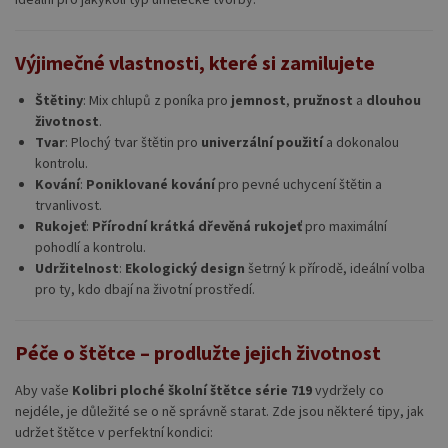
Výjimečné vlastnosti, které si zamilujete
Štětiny
: Mix chlupů z poníka pro
jemnost
,
pružnost
a
dlouhou
životnost
.
Tvar
: Plochý tvar štětin pro
univerzální použití
a dokonalou
kontrolu.
Kování
:
Poniklované kování
pro pevné uchycení štětin a
trvanlivost.
Rukojeť
:
Přírodní krátká dřevěná rukojeť
pro maximální
pohodlí a kontrolu.
Udržitelnost
:
Ekologický design
šetrný k přírodě, ideální volba
pro ty, kdo dbají na životní prostředí.
Péče o štětce – prodlužte jejich životnost
Aby vaše
Kolibri ploché školní štětce série 719
vydržely co
nejdéle, je důležité se o ně správně starat. Zde jsou některé tipy, jak
udržet štětce v perfektní kondici: