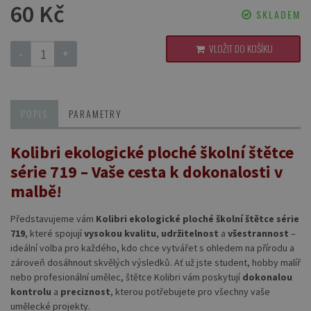
60 Kč
SKLADEM
VLOŽIT DO KOŠÍKU
-
+
POPIS
PARAMETRY
Kolibri ekologické ploché školní štětce
série 719 – Vaše cesta k dokonalosti v
malbě!
Představujeme vám
Kolibri ekologické ploché školní štětce série
719
, které spojují
vysokou kvalitu
,
udržitelnost
a
všestrannost
–
ideální volba pro každého, kdo chce vytvářet s ohledem na přírodu a
zároveň dosáhnout skvělých výsledků. Ať už jste student, hobby malíř
nebo profesionální umělec, štětce Kolibri vám poskytují
dokonalou
kontrolu
a
preciznost
, kterou potřebujete pro všechny vaše
umělecké projekty.