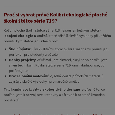
Proč si vybrat právě Kolibri ekologické ploché
školní štětce série 719?
Kolibri ploché školní štětce série 719 nejsou jen běžnými štětci –
spojení ekologie a umění
, které přináší skvělé výsledky při každém
použití. Tyto štětce jsou ideální pro:
Školní výuku
: Díky kvalitnímu zpracování a snadnému použití jsou
perfektní pro studenty a učitele.
Hobby projekty
: Ať už malujete akvarel, akryl nebo se věnujete
jiným technikám, Kolibri štětce série 719 vám nabídnou vše, co
potřebujete.
Profesionální malování
: Vysoká kvalita přírodních materiálů
zajišťuje skvělé výsledky i pro náročné umělce.
Tato kombinace kvality a
ekologického designu
je přesně to, co
potřebujete k rozvoji své kreativity a zároveň k ochraně životního
prostředí.