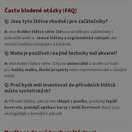
Často kladené otázky (FAQ)
Q: Jsou tyto štětce vhodné i pro začátečníky?
A:
Ano!
Kolibri štětce série 719
jsou skvélé pro začátečníky i
pokročilé umělce.
Jemné štětiny a ergonomická rukojeť
vám
umožní snadnou manipulaci a kontrolu.
Q: Mohu je používat i na jiné techniky než akvarel?
A:
Ano! Kolibri štětce série 719 jsou
univerzální
a skvěle se hodí i
pro
hobby malbu, školní projekty
nebo experimentování s různými
médii.
Q: Proč bych měl investovat do přírodních štětců
místo syntetických?
A:
Přírodní štětiny, jako je mix
chlupů z poníka
, poskytují
lepšší
kontrolu
,
jemnější aplikaci barvy
a
delší životnost
. Navíc jsou
ekologičtější a šetrnější k přírodě.