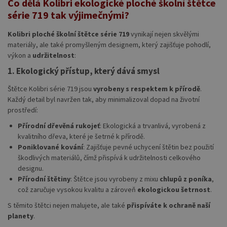
Co dělá Kolibri ekologické ploché školní štětce
série 719 tak výjimečnými?
Kolibri ploché školní štětce série 719
vynikají nejen skvělými
materiály, ale také promyšleným designem, který zajišťuje pohodlí,
výkon a
udržitelnost
:
1.
Ekologický přístup, který dává smysl
Štětce Kolibri série 719 jsou
vyrobeny s respektem k přírodě
.
Každý detail byl navržen tak, aby minimalizoval dopad na životní
prostředí:
Přírodní dřevěná rukojeť
: Ekologická a trvanlivá, vyrobená z
kvalitního dřeva, které je šetrné k přírodě.
Poniklované kování
: Zajišťuje pevné uchycení štětin bez použití
škodlivých materiálů, čímž přispívá k udržitelnosti celkového
designu.
Přírodní štětiny
: Štětce jsou vyrobeny z mixu
chlupů z poníka
,
což zaručuje vysokou kvalitu a zároveň
ekologickou šetrnost
.
S těmito štětci nejen malujete, ale také
přispíváte k ochraně naší
planety
.