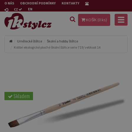
O NÁS
OBCHODNÍ PODMÍNKY
KONTAKTY
EN
CZ
Toggl
KOŠÍK (
0
ks)
naviga
Umělecké štětce
Školní a hobby štětce
Kolibri ekologické ploché školní štětce serie 719/ velikost 14
Skladem