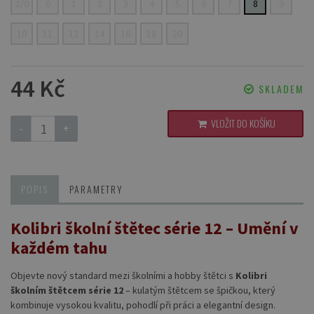
2/0
0
1
2
3
4
5
6
7
8
9
10
11
12
14
16
18
20
44 Kč
SKLADEM
VLOŽIT DO KOŠÍKU
-
+
POPIS
PARAMETRY
Kolibri školní štětec série 12 – Umění v
každém tahu
Objevte nový standard mezi školními a hobby štětci s
Kolibri
školním štětcem série 12
– kulatým štětcem se špičkou, který
kombinuje vysokou kvalitu, pohodlí při práci a elegantní design.