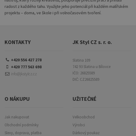
radost z každého tahu. Využijte jeho potenciál při každém malířském
projektu – doma, ve škole i při volnočasovém tvoření.
KONTAKTY
JK Styl CZ s. r. o.
+420 556 427 278
Slatina 109
+420 777 563 698
742 93 Slatina u Bílovce
IČO: 26825589
info@jkstylcz.cz
DIČ: CZ26825589
O NÁKUPU
UŽITEČNÉ
Jak nakupovat
Velkoobchod
Obchodní podmínky
Výrobci
Slevy, doprava, platba
Dárkový poukaz