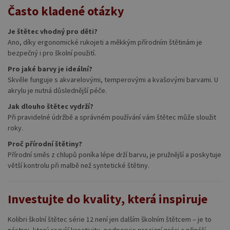
Často kladené otázky
Je štětec vhodný pro děti?
Ano, díky ergonomické rukojeti a měkkým přírodním štětinám je
bezpečný i pro školní použití.
Pro jaké barvy je ideální?
Skvěle funguje s akvarelovými, temperovými a kvašovými barvami. U
akrylu je nutná důslednější péče.
Jak dlouho štětec vydrží?
Při pravidelné údržbě a správném používání vám štětec může sloužit
roky.
Proč přírodní štětiny?
Přírodní směs z chlupů poníka lépe drží barvu, je pružnější a poskytuje
větší kontrolu při malbě než syntetické štětiny.
Investujte do kvality, která inspiruje
Kolibri školní štětec série 12 není jen dalším školním štětcem – je to
nástroj, který rozvíjí kreativitu, podporuje precizní práci a přináší