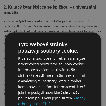
2.
Kulatý tvar štětce se špičkou – univerzální
použití
Kulatý se špičkou –
tento tvar je ideální pro různé výtvarné
techniky. Umožňuje přesné vedení linie, detailní malbu i vyplňování
větších ploch. Ať už malujete jemné linie nebo dynamické tahy, Kolibri
štětec série 12 vám nabídne potřebnou kontrolu i citlivost.
Tyto webové stránky
Skvělý pro linky, detaily i stínování
používají soubory cookie.
Umožňuje plynulé přechody barev
K personalizaci obsahu, reklam a analýze
Flexibilita a kontrola v každém pohybu
návštěvnosti používáme soubory cookie.
3.
Bezešvé hliníkové kování – lehké a pevné
Informace o vašem používání našich
Pevnost a odolnost zajišťuje
bezešvé hliníkové kování
, které
stránek také sdílíme s našimi reklamními
bezpečně drží štětiny a zabraňuje jejich vypadávání. Lehká konstrukce
a analytickými partnery, kteří je mohou
nepřidává štětci na hmotnosti, což ocení především děti a začínající
kombinovat s dalšími informacemi, které
malíři. Hliník navíc odolává korozi a opotřebení, což prodlužuje
jste jim poskytli nebo které shromáždili
životnost celého štětce.
při vašem používání jejich služeb.
Zásady
Kvalitní kovová objímka bez spojů
ochrany osobních údajů