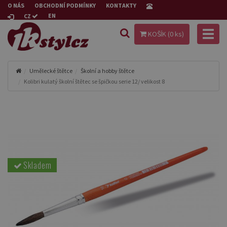
O NÁS
OBCHODNÍ PODMÍNKY
KONTAKTY
EN
CZ
Toggl
KOŠÍK (
0
ks)
naviga
Umělecké štětce
Školní a hobby štětce
Kolibri kulatý školní štětec se špičkou serie 12/ velikost 8
Skladem