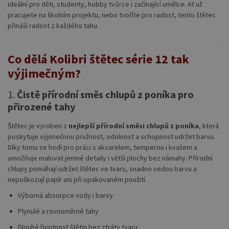
Ideální pro děti, studenty, hobby tvůrce i začínající umělce. Ať už
pracujete na školním projektu, nebo tvoříte pro radost, tento štětec
přináší radost z každého tahu.
Co dělá Kolibri štětec série 12 tak
výjimečným?
1.
Čistě přírodní směs chlupů z poníka pro
přirozené tahy
Štětec je vyroben z
nejlepší přírodní směsi chlupů z poníka
, která
poskytuje výjimečnou pružnost, odolnost a schopnost udržet barvu.
Díky tomu se hodí pro práci s akvarelem, temperou i kvašem a
umožňuje malovat jemné detaily i větší plochy bez námahy. Přírodní
chlupy pomáhají udržet štětec ve tvaru, snadno vedou barvu a
nepoškozují papír ani při opakovaném použití.
Výborná absorpce vody i barvy
Plynulé a rovnoměrné tahy
Dlouhá životnost štětin bez ztráty tvaru