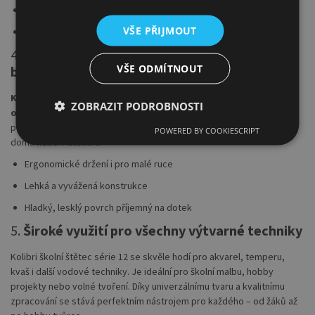
Žádné uvolňující se štětiny
VŠE PŘIJMOUT
Odolnost vůči vodě a poškození
4.
Krátká lakovaná rukojeť v oříškově hnědé
VŠE ODMÍTNOUT
barvě
Krátká dřevěná rukojeť
, ergonomicky tvarovaná a
lakovaná do
ZOBRAZIT PODROBNOSTI
oříškově hnědého odstínu
, krásně padne do ruky a umožňuje
pohodlnou manipulaci i při delší práci. Je ideální pro použití ve škole,
POWERED BY COOKIESCRIPT
doma nebo v ateliéru.
Ergonomické držení i pro malé ruce
Lehká a vyvážená konstrukce
Hladký, lesklý povrch příjemný na dotek
5.
Široké využití pro všechny výtvarné techniky
Kolibri školní štětec série 12 se skvěle hodí pro akvarel, temperu,
kvaš i další vodové techniky. Je ideální pro školní malbu, hobby
projekty nebo volné tvoření. Díky univerzálnímu tvaru a kvalitnímu
zpracování se stává perfektním nástrojem pro každého – od žáků až