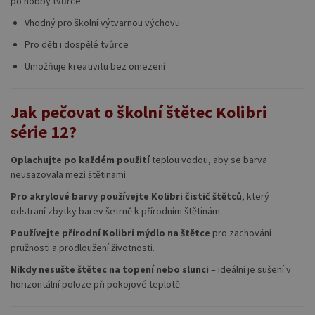
po hobby tvůrce.
Vhodný pro školní výtvarnou výchovu
Pro děti i dospělé tvůrce
Umožňuje kreativitu bez omezení
Jak pečovat o školní štětec Kolibri
série 12?
Oplachujte po každém použití
teplou vodou, aby se barva
neusazovala mezi štětinami.
Pro akrylové barvy používejte Kolibri čistič štětců
, který
odstraní zbytky barev šetrně k přírodním štětinám.
Používejte přírodní Kolibri mýdlo na štětce
pro zachování
pružnosti a prodloužení životnosti.
Nikdy nesušte štětec na topení nebo slunci
– ideální je sušení v
horizontální poloze při pokojové teplotě.