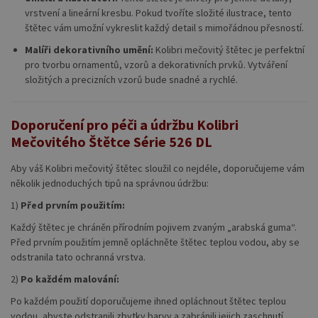
vrstvení a lineární kresbu. Pokud tvoříte složité ilustrace, tento
štětec vám umožní vykreslit každý detail s mimořádnou přesností.
Malíři dekorativního umění:
Kolibri mečovitý štětec je perfektní
pro tvorbu ornamentů, vzorů a dekorativních prvků. Vytváření
složitých a precizních vzorů bude snadné a rychlé.
Doporučení pro péči a údržbu Kolibri
Mečovitého Štětce Série 526 DL
Aby váš Kolibri mečovitý štětec sloužil co nejdéle, doporučujeme vám
několik jednoduchých tipů na správnou údržbu:
1)
Před prvním použitím:
Každý štětec je chráněn přírodním pojivem zvaným „arabská guma“.
Před prvním použitím jemně opláchněte štětec teplou vodou, aby se
odstranila tato ochranná vrstva.
2)
Po každém malování:
Po každém použití doporučujeme ihned opláchnout štětec teplou
vodou, abyste odstranili zbytky barvy a zabránili jejich zaschnutí.