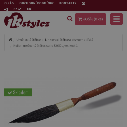
O NÁS
OBCHODNÍ PODMÍNKY
KONTAKTY
EN
CZ
Toggl
KOŠÍK (
0
ks)
naviga
Umělecké štětce
Linkovací štětce a písmomalířské
Kolibri mečovitý štětec serie 526 DL/velikost 1
Skladem