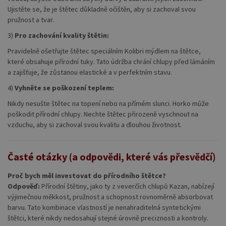
Ujistěte se, že je štětec důkladně očištěn, aby si zachoval svou
pružnost a tvar.
3)
Pro zachování kvality štětin:
Pravidelně ošetřujte štětec speciálním Kolibri mýdlem na štětce,
které obsahuje přírodní tuky. Tato údržba chrání chlupy před lámáním
a zajišťuje, že zůstanou elastické a v perfektním stavu.
4)
Vyhněte se poškození teplem:
Nikdy nesušte štětec na topení nebo na přímém slunci. Horko může
poškodit přírodní chlupy. Nechte štětec přirozeně vyschnout na
vzduchu, aby si zachoval svou kvalitu a dlouhou životnost.
Časté otázky (a odpovědi, které vás přesvědčí)
Proč bych měl investovat do přírodního štětce?
Odpověď:
Přírodní štětiny, jako ty z veverčích chlupů Kazan, nabízejí
výjimečnou měkkost, pružnost a schopnost rovnoměrně absorbovat
barvu. Tato kombinace vlastností je nenahraditelná syntetickými
štětci, které nikdy nedosahují stejné úrovně preciznosti a kontroly.