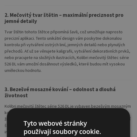
2.
Mečovitý tvar štětin – maximální preciznost pro
jemné detaily
Tvar štětin tohoto štětce připomíná šavli, což umožňuje naprosto
precizní aplikaci. Tento unikátní design vám poskytne dokonalou
kontrolu při vytváření ostrých linií, jemných detailů nebo plynulých
přechodů. Ať už se věnujete kaligrafii, vytváření dekorativních prvků,
nebo pracujete na složitých ilustracích, Kolibri mečovitý štětec série
526 DL vám umožní dosáhnout výsledků, které budou mít vysokou
uměleckou hodnotu.
3.
Bezešvé mosazné kování – odolnost a dlouhá
životnost
Kolibri mečovitý štětec série 526 DL je vybaven bezešvým mosazným
kováním, které zajišťuje maximální pevnost, odolnost a dlouhou
životnost štětce. Tento vysoce kvalitní materiál zabraňuje uvolňování
Tyto webové stránky
štětin nebo praskání rukojeti, čímž zajišťuje, že štětec vydrží roky
používají soubory cookie.
intenzivního používání. S tímto štětcem se můžete soustředit pouze