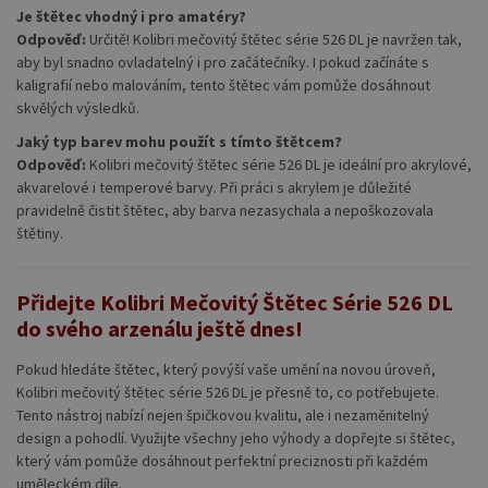
Je štětec vhodný i pro amatéry?
Odpověď:
Určitě! Kolibri mečovitý štětec série 526 DL je navržen tak,
aby byl snadno ovladatelný i pro začátečníky. I pokud začínáte s
kaligrafií nebo malováním, tento štětec vám pomůže dosáhnout
skvělých výsledků.
Jaký typ barev mohu použít s tímto štětcem?
Odpověď:
Kolibri mečovitý štětec série 526 DL je ideální pro akrylové,
akvarelové i temperové barvy. Při práci s akrylem je důležité
pravidelně čistit štětec, aby barva nezasychala a nepoškozovala
štětiny.
Přidejte Kolibri Mečovitý Štětec Série 526 DL
do svého arzenálu ještě dnes!
Pokud hledáte štětec, který povýší vaše umění na novou úroveň,
Kolibri mečovitý štětec série 526 DL je přesně to, co potřebujete.
Tento nástroj nabízí nejen špičkovou kvalitu, ale i nezaměnitelný
design a pohodlí. Využijte všechny jeho výhody a dopřejte si štětec,
který vám pomůže dosáhnout perfektní preciznosti při každém
uměleckém díle.