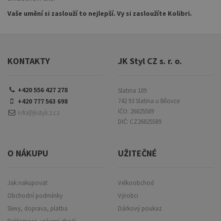
Vaše umění si zaslouží to nejlepší. Vy si zasloužíte Kolibri.
KONTAKTY
JK Styl CZ s. r. o.
+420 556 427 278
Slatina 109
+420 777 563 698
742 93 Slatina u Bílovce
IČO: 26825589
info@jkstylcz.cz
DIČ: CZ26825589
O NÁKUPU
UŽITEČNÉ
Jak nakupovat
Velkoobchod
Obchodní podmínky
Výrobci
Slevy, doprava, platba
Dárkový poukaz