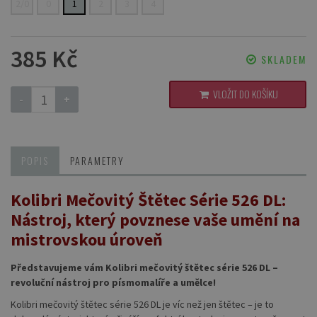
2/0
0
1
2
3
4
385 Kč
SKLADEM
VLOŽIT DO KOŠÍKU
-
+
POPIS
PARAMETRY
Kolibri Mečovitý Štětec Série 526 DL:
Nástroj, který povznese vaše umění na
mistrovskou úroveň
Představujeme vám Kolibri mečovitý štětec série 526 DL –
revoluční nástroj pro písmomalíře a umělce!
Kolibri mečovitý štětec série 526 DL je víc než jen štětec – je to