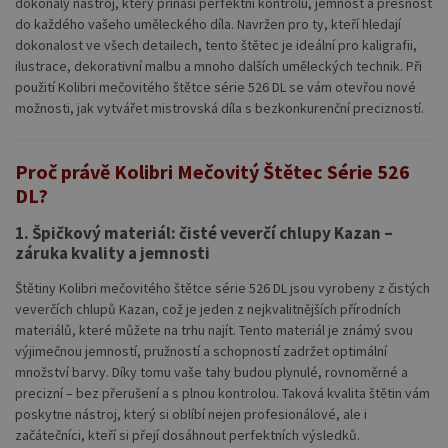
dokonalý nástroj, který přináší perfektní kontrolu, jemnost a přesnost
do každého vašeho uměleckého díla. Navržen pro ty, kteří hledají
dokonalost ve všech detailech, tento štětec je ideální pro kaligrafii,
ilustrace, dekorativní malbu a mnoho dalších uměleckých technik. Při
použití Kolibri mečovitého štětce série 526 DL se vám otevřou nové
možnosti, jak vytvářet mistrovská díla s bezkonkurenční precizností.
Proč právě Kolibri Mečovitý Štětec Série 526
DL?
1.
Špičkový materiál: čisté veverčí chlupy Kazan –
záruka kvality a jemnosti
Štětiny Kolibri mečovitého štětce série 526 DL jsou vyrobeny z čistých
veverčích chlupů Kazan, což je jeden z nejkvalitnějších přírodních
materiálů, které můžete na trhu najít. Tento materiál je známý svou
výjimečnou jemností, pružností a schopností zadržet optimální
množství barvy. Díky tomu vaše tahy budou plynulé, rovnoměrné a
precizní – bez přerušení a s plnou kontrolou. Taková kvalita štětin vám
poskytne nástroj, který si oblíbí nejen profesionálové, ale i
začátečníci, kteří si přejí dosáhnout perfektních výsledků.