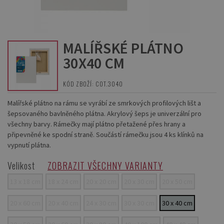
MALÍŘSKÉ PLÁTNO
30X40 CM
KÓD ZBOŽÍ: COT.3040
Malířské plátno na rámu se vyrábí ze smrkových profilových lišt a
šepsovaného bavlněného plátna. Akrylový šeps je univerzální pro
všechny barvy. Rámečky mají plátno přetažené přes hrany a
připevněné ke spodní straně. Součástí rámečku jsou 4 ks klínků na
vypnutí plátna.
Velikost
ZOBRAZIT VŠECHNY VARIANTY
13 x 18 cm
18 x 24 cm
20 x 20 cm
20 x 30 cm
20 x 50 cm
20 x 60 cm
20 x 40 cm
24 x 30 cm
30 x 30 cm
30 x 40 cm