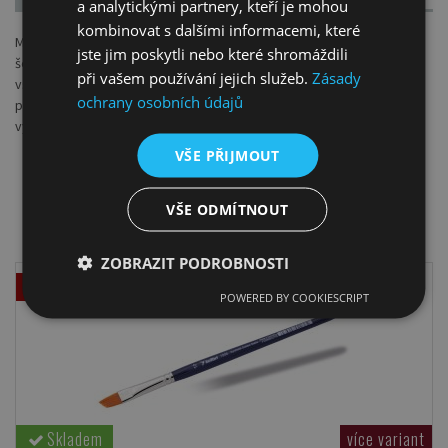
a analytickými partnery, kteří je mohou
kombinovat s dalšími informacemi, které
Malířské plátno na rámu se vyrábí ze smrkových profilových lišt a
jste jim poskytli nebo které shromáždili
šepsovaného bavlněného plátna. Akrylový šeps je univerzální pro
při vašem používání jejich služeb.
Zásady
všechny barvy. Rámečky mají plátno přetažené přes hrany a
ochrany osobních údajů
připevněné ke spodní straně. Součástí rámečku jsou 4 ks klínků na
vypnutí plátna.
VŠE PŘIJMOUT
DOPORUČUJEME K PRODUKTU
VŠE ODMÍTNOUT
ZOBRAZIT PODROBNOSTI
Akce
POWERED BY COOKIESCRIPT
Skladem
více variant