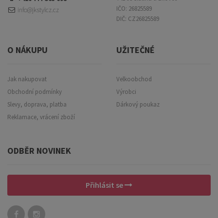
IČO: 26825589
info@jkstylcz.cz
DIČ: CZ26825589
O NÁKUPU
UŽITEČNÉ
Jak nakupovat
Velkoobchod
Obchodní podmínky
Výrobci
Slevy, doprava, platba
Dárkový poukaz
Reklamace, vrácení zboží
ODBĚR NOVINEK
Přihlásit se