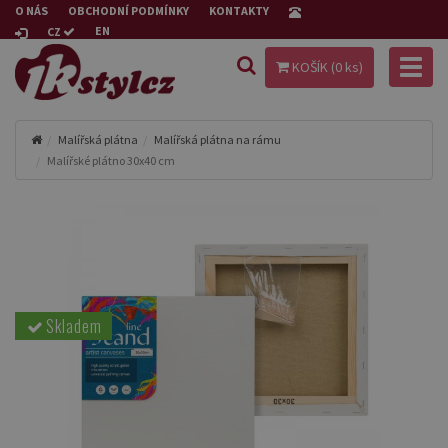
O NÁS
OBCHODNÍ PODMÍNKY
KONTAKTY
EN
CZ
Toggl
KOŠÍK (
0
ks)
naviga
Malířská plátna
Malířská plátna na rámu
Malířské plátno 30x40 cm
Skladem