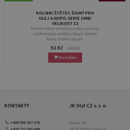
KOLIBRI ŠTĚTEC ŠIKMÝ PRO
OLEJ A AKRYL SERIE 1008/
VELIKOST 12
Ploché štětce určené pro olej a akryl se
zešikmenými umělými chlupy zlatavé
barvy. Krátká rukojeť.
92 Kč
132 Kč
Do košíku
KONTAKTY
JK Styl CZ s. r. o.
+420 556 427 278
Slatina 109
+420 777 563 698
742 93 Slatina u Bílovce