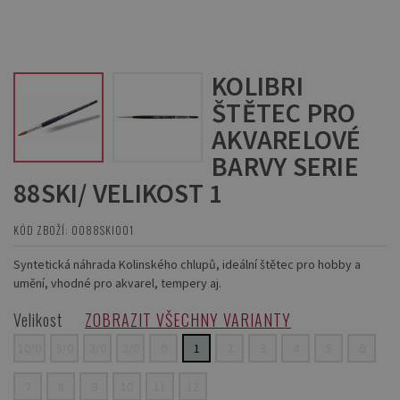
KOLIBRI
ŠTĚTEC PRO
AKVARELOVÉ
BARVY SERIE
88SKI/ VELIKOST 1
KÓD ZBOŽÍ: 0088SKI001
Syntetická náhrada Kolinského chlupů, ideální štětec pro hobby a
umění, vhodné pro akvarel, tempery aj.
Velikost
ZOBRAZIT VŠECHNY VARIANTY
10/0
5/0
3/0
2/0
0
1
2
3
4
5
6
7
8
9
10
11
12