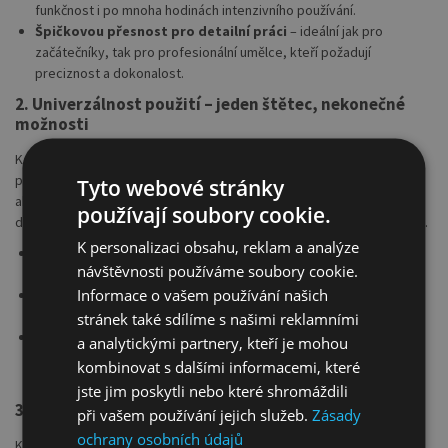
funkčnost i po mnoha hodinách intenzivního používání.
Špičkovou přesnost pro detailní práci
– ideální jak pro
začátečníky, tak pro profesionální umělce, kteří požadují
preciznost a dokonalost.
2. Univerzálnost použití – jeden štětec, nekonečné
možnosti
Kolibri štětec série 88SKI je univerzální nástroj, který se skvěle hodí
pro různé malířské techniky a styly. Tento štětec zvládá nejen
Tyto webové stránky
akvarelové barvy, ale i tempery a další média. Ať už tvoříte jemné
používají soubory cookie.
detaily nebo silné tahy plné emocí, Kolibri štětec vás nikdy nezklame.
K personalizaci obsahu, reklam a analýze
Perfektní na detaily
– díky kulatému tvaru a jemné špičce
návštěvnosti používáme soubory cookie.
budete schopni dosáhnout dokonalé přesnosti.
Informace o vašem používání našich
Ideální na akvarel a tempery
– zajišťuje výbornou kontrolu nad
tokem barvy a konzistencí při práci s různými médii.
stránek také sdílíme s našimi reklamními
Vhodný pro hobby i profesionální umění
– ať už jste nadšený
a analytickými partnery, kteří je mohou
amatér, nebo zkušený mistr, tento štětec bude vaším věrným
kombinovat s dalšími informacemi, které
nástrojem.
jste jim poskytli nebo které shromáždili
3. Elegantní design a komfort při práci
při vašem používání jejich služeb.
Zásady
ochrany osobních údajů
Kolibri štětec série 88SKI nejenže vyniká výkonem, ale i svým