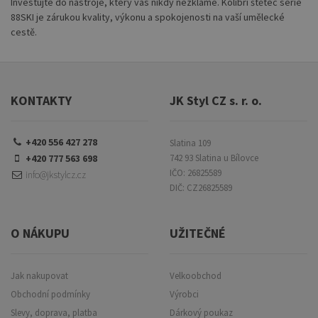
Investujte do nástroje, který vás nikdy nezklame. Kolibri štětec série
88SKI je zárukou kvality, výkonu a spokojenosti na vaší umělecké
cestě.
KONTAKTY
JK Styl CZ s. r. o.
+420 556 427 278
Slatina 109
+420 777 563 698
742 93 Slatina u Bílovce
IČO: 26825589
info@jkstylcz.cz
DIČ: CZ26825589
O NÁKUPU
UŽITEČNÉ
Jak nakupovat
Velkoobchod
Obchodní podmínky
Výrobci
Slevy, doprava, platba
Dárkový poukaz