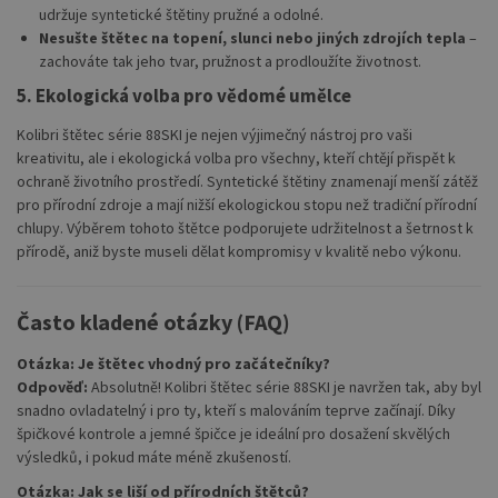
udržuje syntetické štětiny pružné a odolné.
Nesušte štětec na topení, slunci nebo jiných zdrojích tepla
–
zachováte tak jeho tvar, pružnost a prodloužíte životnost.
5. Ekologická volba pro vědomé umělce
Kolibri štětec série 88SKI je nejen výjimečný nástroj pro vaši
kreativitu, ale i ekologická volba pro všechny, kteří chtějí přispět k
ochraně životního prostředí. Syntetické štětiny znamenají menší zátěž
pro přírodní zdroje a mají nižší ekologickou stopu než tradiční přírodní
chlupy. Výběrem tohoto štětce podporujete udržitelnost a šetrnost k
přírodě, aniž byste museli dělat kompromisy v kvalitě nebo výkonu.
Často kladené otázky (FAQ)
Otázka: Je štětec vhodný pro začátečníky?
Odpověď:
Absolutně! Kolibri štětec série 88SKI je navržen tak, aby byl
snadno ovladatelný i pro ty, kteří s malováním teprve začínají. Díky
špičkové kontrole a jemné špičce je ideální pro dosažení skvělých
výsledků, i pokud máte méně zkušeností.
Otázka: Jak se liší od přírodních štětců?