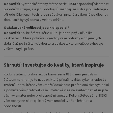
Odpověď:
Syntetické štětiny štětce série 88SKI napodobují vlastnosti
přírodních chlupů, ale jsou odolnější, snadněji se čistí a jsou šetrnější k
přírodě. Díky jejich technologii zůstávají pružné a výkonné po dlouhou
dobu, aniž by vyžadovaly velkou údržbu.
Otázka: Jaké velikosti jsou k dispozici?
Odpověď:
Kolibri štětec série 88SKI je dostupný v několika
velikostech, které pokrývají všechny vaše potřeby – od jemných
detailů až po širší tahy. Vyberte si velikost, která nejlépe vyhovuje
vašemu stylu práce.
Shrnutí: Investujte do kvality, která inspiruje
Kolibri štětec pro akvarelové barvy série 88SKI není jen dalším
štětcem na trhu – je to nástroj, který přináší kvalitu, výkon a radost z
tvoření. Tento štětec vám umožní dosáhnout profesionálních výsledků
a pomůže vám přetvořit vaše umělecké vize ve skutečnost. Ať už jste
vášnivý amatér nebo profesionální umělec, Kolibri štětec série 88SKI
vám poskytne nástroj, který vám umožní tvořit s lehkostí a
precizností.