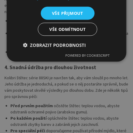
elegantním a pohodlným designem. Jeho tvar a konstrukce byly
navrženy s ohledem na pohodlí a dlouhotrvající užívání:
VŠE PŘIJMOUT
Bezešvé stříbrné kování
– poskytuje dlouhou životnost a
zaručuje odolnost proti korozi, čímž prodlužuje životnost štětce.
VŠE ODMÍTNOUT
Krátká černá rukojeť
– ergonomický tvar skvěle padne do ruky a
umožňuje pohodlné a kontrolované malování bez únavy, ideální
ZOBRAZIT PODROBNOSTI
pro dlouhé hodiny tvoření.
Lehký, ale pevný design
– pro maximální kontrolu nad každým
POWERED BY COOKIESCRIPT
tahem a pohodlí při práci na jakémkoli projektu.
4. Snadná údržba pro dlouhou životnost
Kolibri štětec série 88SKI je navržen tak, aby vám sloužil po mnoho let.
Jeho údržba je jednoduchá, a pokud se o něj postaráte správně, bude
vám poskytovat skvělé výsledky po dlouhou dobu. Zde je několik tipů
pro správnou péči:
Před prvním použitím
očistěte štětec teplou vodou, abyste
odstranili ochranné pojivo (arabskou gumu).
Po každém použití
opláchněte štětec teplou vodou, abyste
odstranili zbytky barev a zabránili jejich zaschnutí.
Pro speciální péči
doporučujeme používat přírodní mýdlo, které