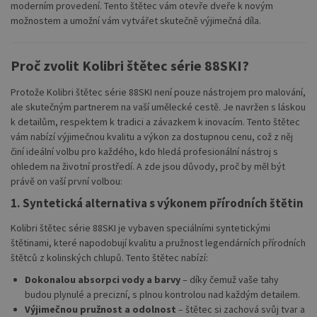
moderním provedení. Tento štětec vám otevře dveře k novým
možnostem a umožní vám vytvářet skutečně výjimečná díla.
Proč zvolit Kolibri štětec série 88SKI?
Protože Kolibri štětec série 88SKI není pouze nástrojem pro malování,
ale skutečným partnerem na vaší umělecké cestě. Je navržen s láskou
k detailům, respektem k tradici a závazkem k inovacím. Tento štětec
vám nabízí výjimečnou kvalitu a výkon za dostupnou cenu, což z něj
činí ideální volbu pro každého, kdo hledá profesionální nástroj s
ohledem na životní prostředí. A zde jsou důvody, proč by měl být
právě on vaší první volbou:
1. Syntetická alternativa s výkonem přírodních štětin
Kolibri štětec série 88SKI je vybaven speciálními syntetickými
štětinami, které napodobují kvalitu a pružnost legendárních přírodních
štětců z kolinských chlupů. Tento štětec nabízí:
Dokonalou absorpci vody a barvy
– díky čemuž vaše tahy
budou plynulé a precizní, s plnou kontrolou nad každým detailem.
Výjimečnou pružnost a odolnost
– štětec si zachová svůj tvar a