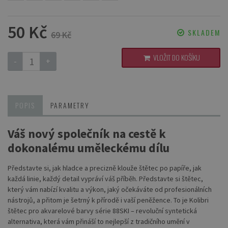
50 Kč
SKLADEM
69 Kč
VLOŽIT DO KOŠÍKU
-
+
POPIS
PARAMETRY
Váš nový společník na cestě k
dokonalému uměleckému dílu
Představte si, jak hladce a precizně klouže štětec po papíře, jak
každá linie, každý detail vypráví váš příběh. Představte si štětec,
který vám nabízí kvalitu a výkon, jaký očekáváte od profesionálních
nástrojů, a přitom je šetrný k přírodě i vaší peněžence. To je Kolibri
štětec pro akvarelové barvy série 88SKI – revoluční syntetická
alternativa, která vám přináší to nejlepší z tradičního umění v