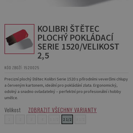
KOLIBRI ŠTĚTEC
PLOCHÝ POKLÁDACÍ
SERIE 1520/VELIKOST
2,5
KÓD ZBOŽÍ: 1520025
Precizní plochý štětec Kolibri Serie 1520 s přírodními veverčími chlupy
a červeným kartonem, ideální pro pokládání zlata. Ergonomický,
odolný a snadno ovladatelný – perfektní pro profesionální i hobby
umělce.
Velikost
ZOBRAZIT VŠECHNY VARIANTY
1
2
3
4
1 1/2
2 1/2
3 1/2