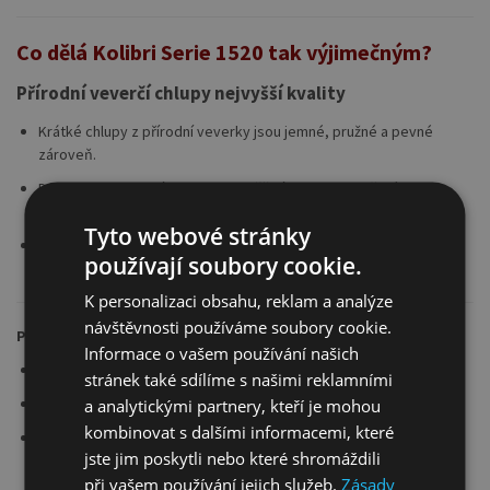
Co dělá Kolibri Serie 1520 tak výjimečným?
Přírodní veverčí chlupy nejvyšší kvality
Krátké chlupy z přírodní veverky jsou jemné, pružné a pevné
zároveň.
Dokonale absorbují lepidlo a umožňují jeho rovnoměrné
uvolňování, což zajišťuje hladké a přesné pokládání zlata.
Tyto webové stránky
Díky optimální délce chlupů je štětec vhodný jak pro malé detaily,
používají soubory cookie.
tak pro větší plochy.
K personalizaci obsahu, reklam a analýze
návštěvnosti používáme soubory cookie.
Plochý tvar – ideální pro pokládání zlata
Informace o vašem používání našich
Umožňuje precizní vrstvení a rovnoměrné nanášení zlatého listu.
stránek také sdílíme s našimi reklamními
Perfektní pro široké tahy, okraje a jemné ornamenty.
a analytickými partnery, kteří je mohou
kombinovat s dalšími informacemi, které
Chlupy pevně zalepené v tmavě červeném kartonu zajišťují
jste jim poskytli nebo které shromáždili
stabilitu a dlouhou životnost štětce.
při vašem používání jejich služeb.
Zásady