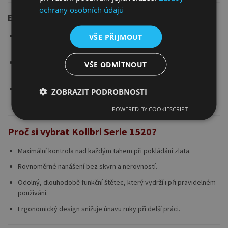
ochrany osobních údajů
Ergonomický a odolný design
Krátká rukojeť umožňuje pohodlné držení a plnou kontrolu nad
VŠE PŘIJMOUT
štětcem.
Plochý tvar a pevné zalepení chlupů zabraňuje deformaci a
VŠE ODMÍTNOUT
opotřebení při častém používání.
Každý detail je navržen tak, aby práce se štětcem byla plynulá,
ZOBRAZIT PODROBNOSTI
komfortní a přesná.
POWERED BY COOKIESCRIPT
Proč si vybrat Kolibri Serie 1520?
Maximální kontrola nad každým tahem při pokládání zlata.
Rovnoměrné nanášení bez skvrn a nerovností.
Odolný, dlouhodobě funkční štětec, který vydrží i při pravidelném
používání.
Ergonomický design snižuje únavu ruky při delší práci.