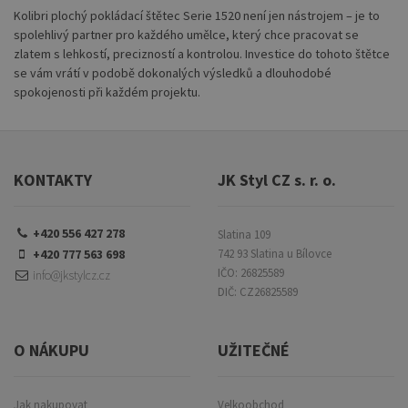
Kolibri plochý pokládací štětec Serie 1520 není jen nástrojem – je to
spolehlivý partner pro každého umělce, který chce pracovat se
zlatem s lehkostí, precizností a kontrolou. Investice do tohoto štětce
se vám vrátí v podobě dokonalých výsledků a dlouhodobé
spokojenosti při každém projektu.
KONTAKTY
JK Styl CZ s. r. o.
+420 556 427 278
Slatina 109
+420 777 563 698
742 93 Slatina u Bílovce
IČO: 26825589
info@jkstylcz.cz
DIČ: CZ26825589
O NÁKUPU
UŽITEČNÉ
Jak nakupovat
Velkoobchod