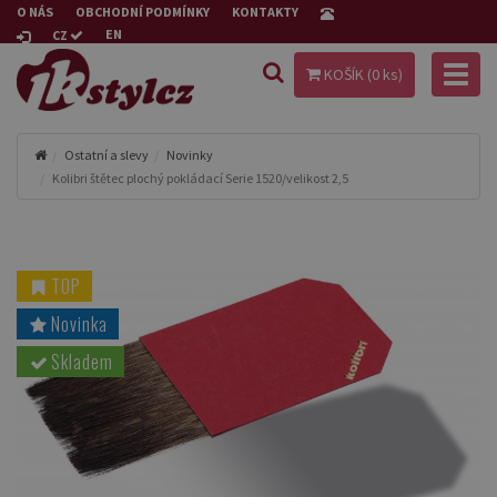
O NÁS
OBCHODNÍ PODMÍNKY
KONTAKTY
EN
CZ
Toggl
KOŠÍK (
0
ks)
naviga
Ostatní a slevy
Novinky
Kolibri štětec plochý pokládací Serie 1520/velikost 2,5
TOP
Novinka
Skladem