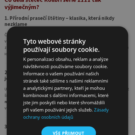
výjimečným?
1. Přírodní prasečí štětiny – klasika, která nikdy
nezklame
Čisté bílé prasečí chlupy typu Chungking jsou už po staletí oblíbenou
Tyto webové stránky
volbou malířů. Skvěle absorbují barvu, uvolňují ji rovnoměrně a
zajišťují
hladké, dynamické tahy
. Díky své pružnosti i odolnosti jsou
používají soubory cookie.
ideální jak pro
olejové barvy
, tak pro
akryl
.
K personalizaci obsahu, reklam a analýze
návštěvnosti používáme soubory cookie.
2. Šikmý plochý tvar – přesnost i univerzálnost v
Informace o vašem používání našich
jednom
stránek také sdílíme s našimi reklamními
a analytickými partnery, kteří je mohou
Unikátní kombinace plochého a šikmého zakončení umožňuje malovat
kombinovat s dalšími informacemi, které
široké dynamické tahy i detailní kontury. Hodí se pro
vrstvení,
míchání barev, stínování i přesnou práci na detailech
– od
jste jim poskytli nebo které shromáždili
velkých pláten po drobnější kompozice.
při vašem používání jejich služeb.
Zásady
ochrany osobních údajů
3. Odolné bezešvé kování
VŠE PŘIJMOUT