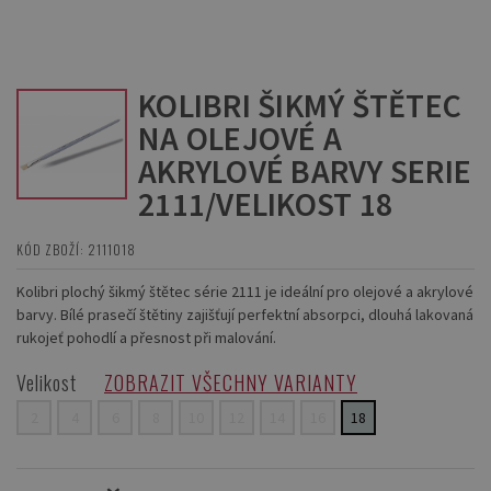
KOLIBRI ŠIKMÝ ŠTĚTEC
NA OLEJOVÉ A
AKRYLOVÉ BARVY SERIE
2111/VELIKOST 18
KÓD ZBOŽÍ: 2111018
Kolibri plochý šikmý štětec série 2111 je ideální pro olejové a akrylové
barvy. Bílé prasečí štětiny zajišťují perfektní absorpci, dlouhá lakovaná
rukojeť pohodlí a přesnost při malování.
Velikost
ZOBRAZIT VŠECHNY VARIANTY
2
4
6
8
10
12
14
16
18