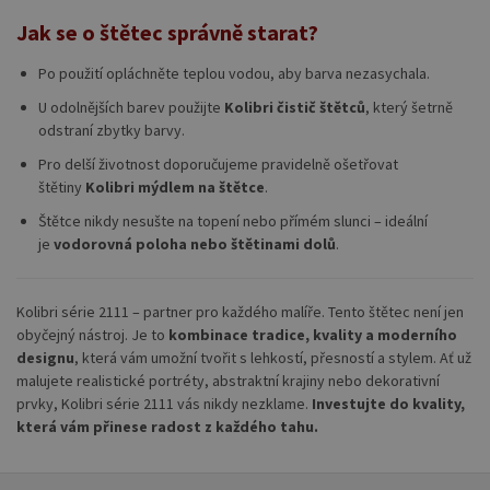
Jak se o štětec správně starat?
Po použití opláchněte teplou vodou, aby barva nezasychala.
U odolnějších barev použijte
Kolibri čistič štětců
, který šetrně
odstraní zbytky barvy.
Pro delší životnost doporučujeme pravidelně ošetřovat
štětiny
Kolibri mýdlem na štětce
.
Štětce nikdy nesušte na topení nebo přímém slunci – ideální
je
vodorovná poloha nebo štětinami dolů
.
Kolibri série 2111 – partner pro každého malíře. Tento štětec není jen
obyčejný nástroj. Je to
kombinace tradice, kvality a moderního
designu
, která vám umožní tvořit s lehkostí, přesností a stylem. Ať už
malujete realistické portréty, abstraktní krajiny nebo dekorativní
prvky, Kolibri série 2111 vás nikdy nezklame.
Investujte do kvality,
která vám přinese radost z každého tahu.