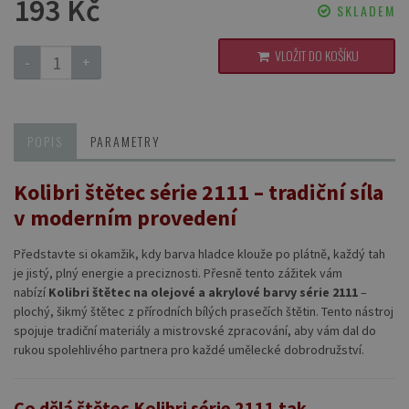
193 Kč
SKLADEM
VLOŽIT DO KOŠÍKU
-
+
POPIS
PARAMETRY
Kolibri štětec série 2111 – tradiční síla
v moderním provedení
Představte si okamžik, kdy barva hladce klouže po plátně, každý tah
je jistý, plný energie a preciznosti. Přesně tento zážitek vám
nabízí
Kolibri štětec na olejové a akrylové barvy série 2111
–
plochý, šikmý štětec z přírodních bílých prasečích štětin. Tento nástroj
spojuje tradiční materiály a mistrovské zpracování, aby vám dal do
rukou spolehlivého partnera pro každé umělecké dobrodružství.
Co dělá štětec Kolibri série 2111 tak