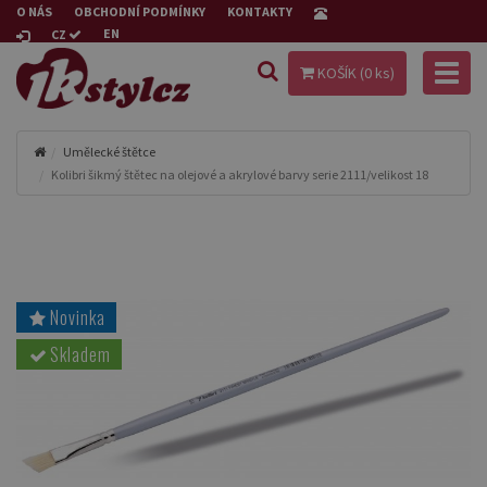
O NÁS
OBCHODNÍ PODMÍNKY
KONTAKTY
EN
CZ
Toggl
KOŠÍK (
0
ks)
naviga
Umělecké štětce
Kolibri šikmý štětec na olejové a akrylové barvy serie 2111/velikost 18
Novinka
Skladem