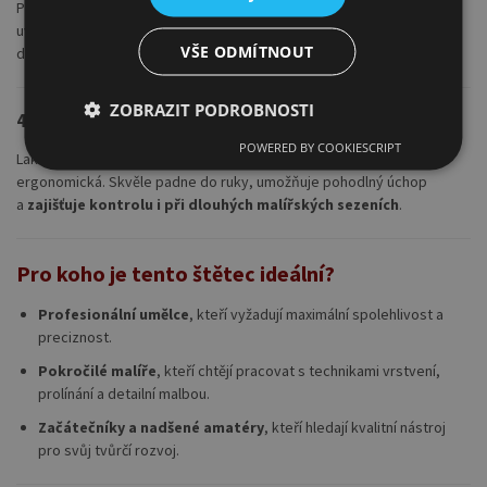
Poniklované bezešvé kování pevně drží štětiny, zabraňuje jejich
uvolňování a zvyšuje životnost štětce i při častém používání a
VŠE ODMÍTNOUT
důkladném čištění.
ZOBRAZIT PODROBNOSTI
4. Dlouhá stříbrná rukojeť – elegance i pohodlí
POWERED BY COOKIESCRIPT
Lakovaná dřevěná rukojeť ve stříbrném lesku je nejen krásná, ale i
ergonomická. Skvěle padne do ruky, umožňuje pohodlný úchop
a
zajišťuje kontrolu i při dlouhých malířských sezeních
.
Pro koho je tento štětec ideální?
Profesionální umělce
, kteří vyžadují maximální spolehlivost a
preciznost.
Pokročilé malíře
, kteří chtějí pracovat s technikami vrstvení,
prolínání a detailní malbou.
Začátečníky a nadšené amatéry
, kteří hledají kvalitní nástroj
pro svůj tvůrčí rozvoj.