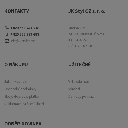
KONTAKTY
JK Styl CZ s. r. o.
+420 556 427 278
Slatina 109
+420 777 563 698
742 93 Slatina u Bílovce
IČO: 26825589
info@jkstylcz.cz
DIČ: CZ26825589
O NÁKUPU
UŽITEČNÉ
Jak nakupovat
Velkoobchod
Obchodní podmínky
Výrobci
Slevy, doprava, platba
Dárkový poukaz
Reklamace, vrácení zboží
ODBĚR NOVINEK