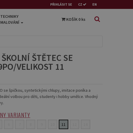
PŘIHLÁSIT SE
CZ
EN
TECHNIKY
KOŠÍK
0
ks
MALOVÁNÍ
 ŠKOLNÍ ŠTĚTEC SE
9PO/VELIKOST 11
9PO se špičkou, syntetickými chlupy, imitace poníka a
deální volbou pro děti, studenty i hobby umělce. Vhodný
vy.
HNY VARIANTY
6
7
8
9
10
11
12
14