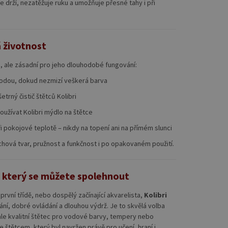
e drží, nezatěžuje ruku a umožňuje přesné tahy i při
 životnost
á, ale zásadní pro jeho dlouhodobé fungování:
vodou, dokud nezmizí veškerá barva
trný čistič štětců Kolibri
užívat Kolibri mýdlo na štětce
 pokojové teplotě – nikdy na topení ani na přímém slunci
uchová tvar, pružnost a funkčnost i po opakovaném použití.
a který se můžete spolehnout
 první třídě, nebo dospělý začínající akvarelista,
Kolibri
í, dobré ovládání a dlouhou výdrž. Je to skvělá volba
le kvalitní štětec pro vodové barvy, tempery nebo
e štětcem, který byl navržen právě pro učení, hraní i