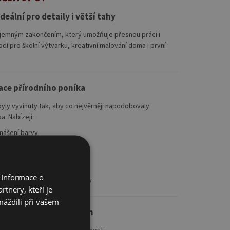
ideální pro detaily i větší tahy
s jemným zakončením, který umožňuje přesnou práci i
dí pro školní výtvarku, kreativní malování doma i první
tace přírodního poníka
byly vyvinuty tak, aby co nejvěrněji napodobovaly
a. Nabízejí:
nášení barvy
ěť i při častém používání
píru i dětským rukám
 Informace o
čných šmouh a přebytků barvy
tnery, kteří je
máždili při vašem
 ve škole i na kroužcích