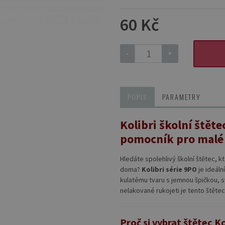
60 Kč
-
+
POPIS
PARAMETRY
Kolibri školní štět
pomocník pro malé 
Hledáte spolehlivý školní štětec, k
doma?
Kolibri série 9PO
je ideáln
kulatému tvaru s jemnou špičkou, s
nelakované rukojeti je tento štětec
Proč si vybrat štětec K