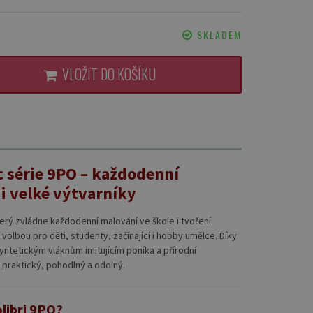
SKLADEM
VLOŽIT DO KOŠÍKU
ec série 9PO – každodenní
i velké výtvarníky
terý zvládne každodenní malování ve škole i tvoření
í volbou pro děti, studenty, začínající i hobby umělce. Díky
yntetickým vláknům imitujícím poníka a přírodní
 praktický, pohodlný a odolný.
olibri 9PO?