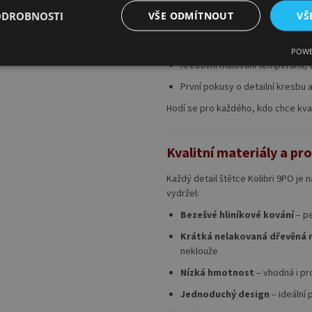
Kolibri 9PO je ideálním pomocníkem
ODROBNOSTI
VŠE ODMÍTNOUT
VŠ
Školní výtvarná výchova
Domácí tvoření s dětmi
POWE
Kreativní malování temperami,
První pokusy o detailní kresbu 
Hodí se pro každého, kdo chce kval
Kvalitní materiály a p
Každý detail štětce Kolibri 9PO je 
vydržel:
Bezešvé hliníkové kování
– pe
Krátká nelakovaná dřevěná 
neklouže
Nízká hmotnost
– vhodná i pr
Jednoduchý design
– ideální 