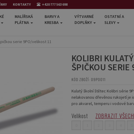
ÍNKY
KONTAKTY
+420 777 563 698
KÉ
MALÍŘSKÁ
BARVY A
VÝTVARNÉ
OSTATNÍ A
E
PLÁTNA
KRESBA
DOPLŇKY
SLEVY
 špičkou serie 9PO/velikost 11
KOLIBRI KULATÝ
ŠPIČKOU SERIE 
KÓD ZBOŽÍ: 09PO011
Kulatý školní štětec Kolibri série 
nelakovanou dřevěnou rukojetí je i
pro akvarel, temperu i vodové bar
Velikost
ZOBRAZIT VŠEC
0
1
2
3
4
5