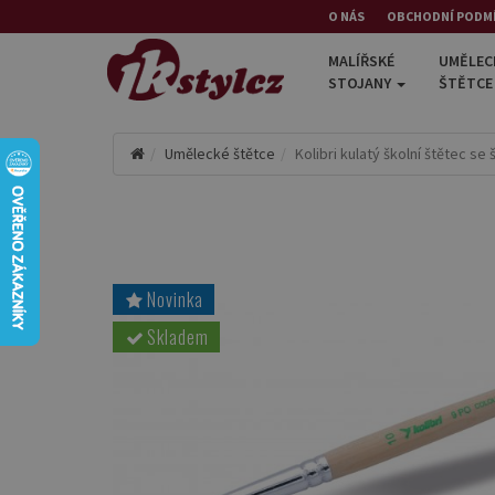
O NÁS
OBCHODNÍ PODM
MALÍŘSKÉ
UMĚLEC
STOJANY
ŠTĚTC
Umělecké štětce
Kolibri kulatý školní štětec se
Novinka
Skladem