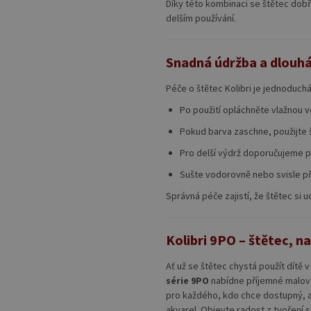
Díky této kombinaci se štětec dobř
delším používání.
Snadná údržba a dlouhá
Péče o štětec Kolibri je jednoduch
Po použití opláchněte vlažnou 
Pokud barva zaschne, použijte še
Pro delší výdrž doporučujeme po
Sušte vodorovně nebo svisle při
Správná péče zajistí, že štětec si 
Kolibri 9PO – štětec, n
Ať už se štětec chystá použít dítě v
série 9PO
nabídne příjemné malován
pro každého, kdo chce dostupný, a
akvarel. Objevte radost z tvoření s