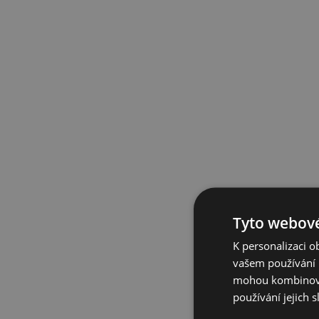
Tyto webové
K personalizaci 
vašem používání n
mohou kombinovat
používání jejich 