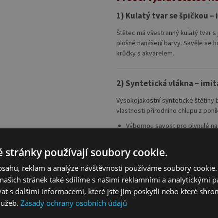
1) Kulatý tvar se špičkou – 
Štětec má všestranný kulatý tvar 
plošné nanášení barvy. Skvěle se ho
krůčky s akvarelem.
2) Syntetická vlákna – imi
Vysokojakostní syntetické štětiny 
vlastnosti přírodního chlupu z poník
Výbornou savost pro plynulé na
Dobrou pružnost a tvarovou pam
 stránky používají soubory cookie.
Měkký tah, který je šetrný k pa
obsahu, reklam a analýze návštěvnosti používáme soubory cookie.
Rovnoměrné pokrytí bez zbyte
ašich stránek také sdílíme s našimi reklamními a analytickými par
 s dalšími informacemi, které jste jim poskytli nebo které shro
3) Všestranné použití doma,
služeb.
Zásady ochrany osobních údajů