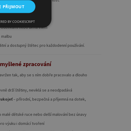
 pro jakoukoliv výtvarnou činnost:
E PŘIJMOUT
RED BY COOKIESCRIPT
 vodovkami nebo akvarelem
a malbu
itní a dostupný štětec pro každodenní používání.
romyšlené zpracování
navržen tak, aby se s ním dobře pracovalo a dlouho
vně drží štětiny, neviklá se a neodpadává
rukojeť
– přírodní, bezpečná a příjemná na dotek,
o malé dětské ruce nebo delší malování bez únavy
pro výuku i domácí tvoření