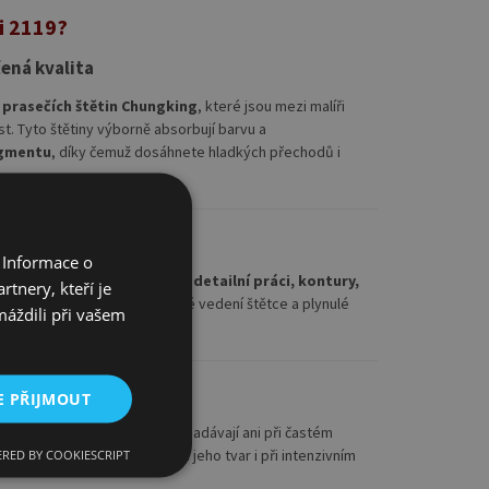
ri 2119?
čená kvalita
h prasečích štětin Chungking
, které jsou mezi malíři
. Tyto štětiny výborně absorbují barvu a
igmentu
, díky čemuž dosáhnete hladkých přechodů i
univerzální využití
 Informace o
 špičky je štětec ideální pro
detailní práci, kontury,
tnery, kteří je
a míchání barev. Umožňuje přesné vedení štětce a plynulé
máždili při vašem
 i expresivní malby.
E PŘIJMOUT
í, že štětiny pevně drží a nevypadávají ani při častém
 životnost štětce a zachovává jeho tvar i při intenzivním
RED BY COOKIESCRIPT