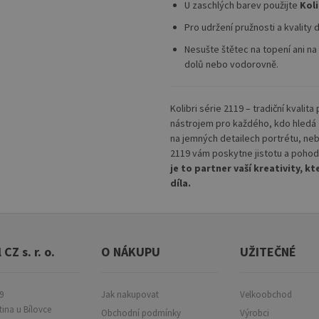
U zaschlých barev použijte
Koli
Pro udržení pružnosti a kvalit
Nesušte štětec na topení ani na 
dolů nebo vodorovně.
Kolibri série 2119 – tradiční kvalit
nástrojem pro každého, kdo hledá
na jemných detailech portrétu, nebo
2119 vám poskytne jistotu a pohod
je to partner vaší kreativity, 
díla.
 CZ s. r. o.
O NÁKUPU
UŽITEČNÉ
9
Jak nakupovat
Velkoobchod
tina u Bílovce
Obchodní podmínky
Výrobci