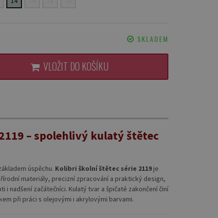
14
16
18
20
SKLADEM
VLOŽIT DO KOŠÍKU
 2119 – spolehlivý kulatý štětec
je základem úspěchu.
Kolibri školní štětec série 2119
je
přírodní materiály, precizní zpracování a praktický design,
 i nadšení začátečníci. Kulatý tvar a špičaté zakončení činí
em při práci s olejovými i akrylovými barvami.