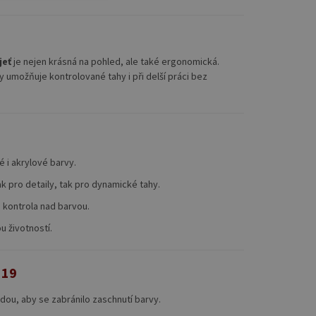
jeť
je nejen krásná na pohled, ale také ergonomická.
 umožňuje kontrolované tahy i při delší práci bez
 i akrylové barvy.
ak pro detaily, tak pro dynamické tahy.
 kontrola nad barvou.
u životností.
119
dou, aby se zabránilo zaschnutí barvy.