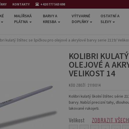
ÍNKY
KONTAKTY
+420 777 563 698
KÉ
MALÍŘSKÁ
BARVY A
VÝTVARNÉ
OSTATNÍ A
E
PLÁTNA
KRESBA
DOPLŇKY
SLEVY
ibri kulatý štětec se špičkou pro olejové a akrylové barvy serie 2119/ Veliko
KOLIBRI KULATÝ
OLEJOVÉ A AKRY
VELIKOST 14
KÓD ZBOŽÍ: 2119014
Kolibri kulatý školní štětec série 21
barvy. Nabízí precizní tahy, dlouho
lakované rukojeti.
Velikost
ZOBRAZIT VŠEC