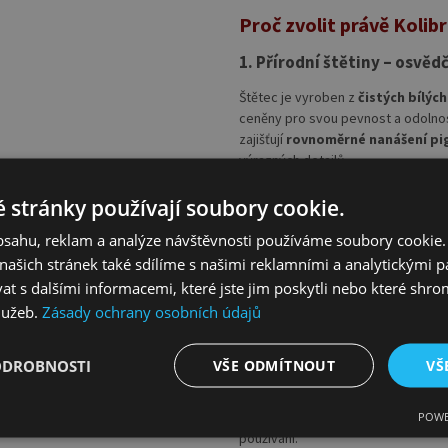
Proč zvolit právě Kolib
1. Přírodní štětiny – osvěd
Štětec je vyroben z
čistých bílýc
ceněny pro svou pevnost a odolnost
zajišťují
rovnoměrné nanášení p
výrazných detailů.
 stránky používají soubory cookie.
2. Kulatý tvar se špičkou – 
obsahu, reklam a analýze návštěvnosti používáme soubory cookie.
Díky kulatému tvaru zakončenému do
ašich stránek také sdílíme s našimi reklamními a analytickými par
jemné linie
, ale i pro širší tahy 
 s dalšími informacemi, které jste jim poskytli nebo které shro
přechody, což oceníte u realistické
služeb.
Zásady ochrany osobních údajů
3. Pevné bezešvé kování
ODROBNOSTI
VŠE ODMÍTNOUT
VŠ
Seamless nickel ferrules
zajišťuj
čištění. Tato konstrukce prodlužuje
POWE
používání.