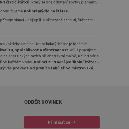
bri čistič štětců
, který šetrně odstraní zbytky pigmentu.
y doporučujeme
Kolibri mýdlo na štětce
.
přímém slunci – nejlepší je přirozené schnutí, štětinami
a pro každého umělce. Tento kulatý štětec je ideálním
kvalitu, spolehlivost a všestrannost
. Ať už pracujete
 na energických tazích při abstraktní malbě, Kolibri série
lí při každém kroku.
Kolibri 2119 není jen školní štětec –
který vás provede od prvních tahů až po mistrovská
ODBĚR NOVINEK
Přihlásit se