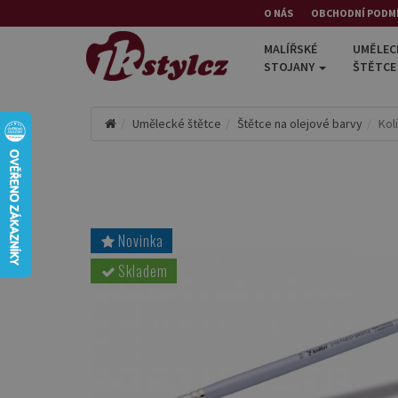
O NÁS
OBCHODNÍ PODM
MALÍŘSKÉ
UMĚLEC
STOJANY
ŠTĚTC
Umělecké štětce
Štětce na olejové barvy
Kol
Novinka
Skladem