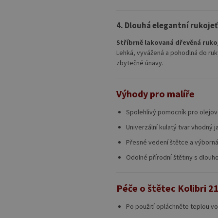
4. Dlouhá elegantní rukojeť
Stříbrně lakovaná dřevěná ruko
Lehká, vyvážená a pohodlná do ruky
zbytečné únavy.
Výhody pro malíře
Spolehlivý pomocník pro olejové
Univerzální kulatý tvar vhodný j
Přesné vedení štětce a výborná
Odolné přírodní štětiny s dlouho
Péče o štětec Kolibri 2
Po použití opláchněte teplou vo