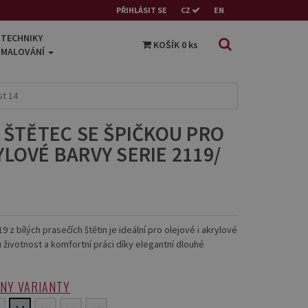
PŘIHLÁSIT SE
CZ
EN
TECHNIKY
KOŠÍK
0
ks
MALOVÁNÍ
st 14
 ŠTĚTEC SE ŠPIČKOU PRO
LOVÉ BARVY SERIE 2119/
19 z bílých prasečích štětin je ideální pro olejové i akrylové
u životnost a komfortní práci díky elegantní dlouhé
HNY VARIANTY