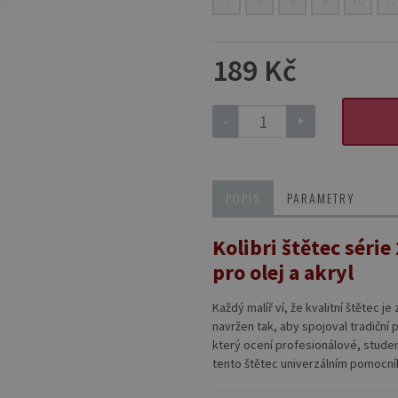
2
4
6
8
10
12
189 Kč
-
+
POPIS
PARAMETRY
Kolibri štětec série
pro olej a akryl
Každý malíř ví, že kvalitní štětec 
navržen tak, aby spojoval tradiční 
který ocení profesionálové, studenti
tento štětec univerzálním pomocník