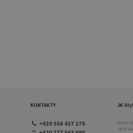
KONTAKTY
JK Styl
+420 556 427 278
Slatina 10
742 93 Sla
+420 777 563 698