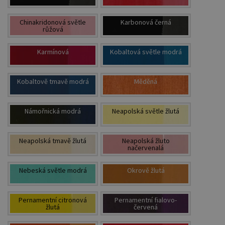
Chinakridonová světle
Karbonová černá
růžová
Karmínová
Kobaltová světle modrá
Kobaltově tmavě modrá
Měděná
Námořnická modrá
Neapolská světle žlutá
Neapolská tmavě žlutá
Neapolská žluto
načervenalá
Nebeská světle modrá
Okrově žlutá
Pernamentní citronová
Pernamentní fialovo-
žlutá
červená