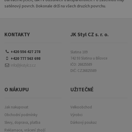
saténový povrch. Dokonale drží na všech druzích povrchu.
KONTAKTY
JK Styl CZ s. r. o.
+420 556 427 278
Slatina 109
+420 777 563 698
742 93 Slatina u Bílovce
IČO: 26825589
info@jkstylcz.cz
DIČ: CZ26825589
O NÁKUPU
UŽITEČNÉ
Jak nakupovat
Velkoobchod
Obchodní podmínky
Výrobci
Slevy, doprava, platba
Dárkový poukaz
Reklamace, vrácení zboží