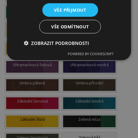
VŠE PŘIJMOUT
Smaragdová zelená
Stříbrná
VŠE ODMÍTNOUT
Světle zlatá
Titanová bílá
ZOBRAZIT PODROBNOSTI
Tmavě zlatá
Tyrkysová zelená
POWERED BY COOKIESCRIPT
Ultramarínová fialová
Ultramarínová modrá
Umbra pálená
Umbra přírodní
Základní červená
Základní modrá
Základní žlutá
Zelená míza
Zelená Verdaccio
Zinková bílá