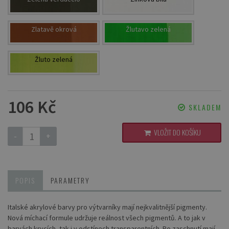
Zlatavě okrová
Žlutavo zelená
Žluto zelená
106 Kč
SKLADEM
VLOŽIT DO KOŠÍKU
-
+
POPIS
PARAMETRY
Italské akrylové barvy pro výtvarníky mají nejkvalitnější pigmenty.
Nová míchací formule udržuje reálnost všech pigmentů. A to jak v
barvách krycích, tak i v odstínech transparentních. Po zaschnutí mají