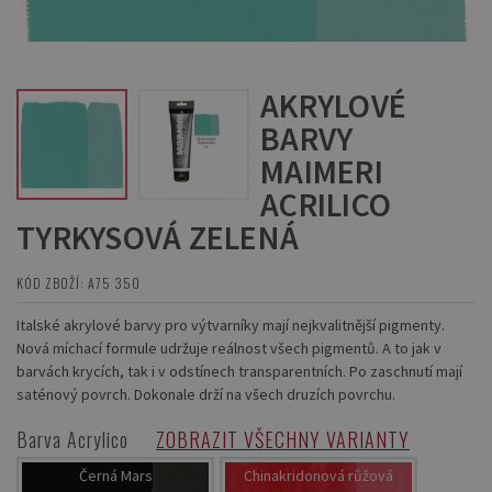
AKRYLOVÉ
BARVY
MAIMERI
ACRILICO
TYRKYSOVÁ ZELENÁ
KÓD ZBOŽÍ: A75 350
Italské akrylové barvy pro výtvarníky mají nejkvalitnější pigmenty.
Nová míchací formule udržuje reálnost všech pigmentů. A to jak v
barvách krycích, tak i v odstínech transparentních. Po zaschnutí mají
saténový povrch. Dokonale drží na všech druzích povrchu.
Barva Acrylico
ZOBRAZIT VŠECHNY VARIANTY
Černá Mars
Chinakridonová růžová