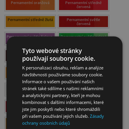
Pernamentní oranžová
Pernamentní středně
červená
Pernamentní středně žlutá
Pernamentní světle
červená
Pernamentní světle fialovo-
Pernamentní světle zelená
červená
Tyto webové stránky
Pernamentní tmavě
Pernamentní tmavě zelená
používají soubory cookie.
červená
K personalizaci obsahu, reklam a analýze
Pernamentní tmavě žlutá
Phthalo Zelená
návštěvnosti používáme soubory cookie.
Informace o vašem používání našich
Platinová bílá
Provensálská růžová
stránek také sdílíme s našimi reklamními
a analytickými partnery, kteří je mohou
kombinovat s dalšími informacemi, které
Rumělková
Sienna Pálená
jste jim poskytli nebo které shromáždili
při vašem používání jejich služeb.
Zásady
Sienna přírodní
Slonovinová bílá
ochrany osobních údajů