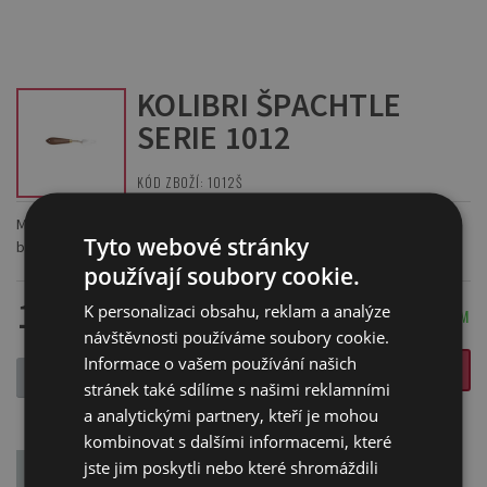
KOLIBRI ŠPACHTLE
SERIE 1012
KÓD ZBOŽÍ: 1012Š
Malířské špachtle jsou ideální pro malování špachtlí a pro míchání
Tyto webové stránky
barev.
používají soubory cookie.
166 Kč
K personalizaci obsahu, reklam a analýze
SKLADEM
návštěvnosti používáme soubory cookie.
Informace o vašem používání našich
VLOŽIT DO KOŠÍKU
-
+
stránek také sdílíme s našimi reklamními
a analytickými partnery, kteří je mohou
kombinovat s dalšími informacemi, které
jste jim poskytli nebo které shromáždili
POPIS