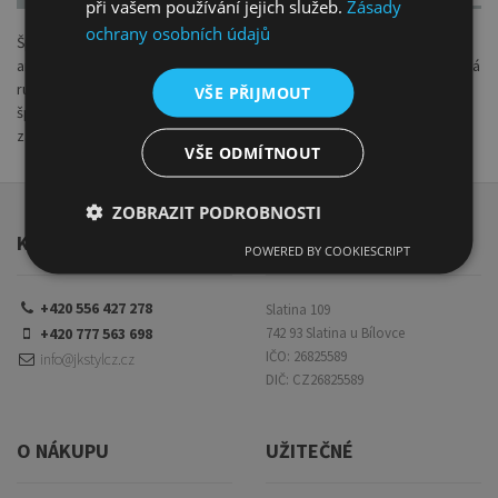
při vašem používání jejich služeb.
Zásady
ochrany osobních údajů
Špachtle je pružná a zároveň pevná, speciálně vyvinutá pro
amatérské malíře i výtvarníky. Je vyrobená z tvrzené oceli a opatřená
rukojeti z masivního dřeva. Velice dobře se s ní manipuluje. Pokud je
VŠE PŘIJMOUT
špachtle určena pro malbu, doporučujeme si pořídit více velikostí a
zakončení.
VŠE ODMÍTNOUT
ZOBRAZIT PODROBNOSTI
KONTAKTY
JK Styl CZ s. r. o.
POWERED BY COOKIESCRIPT
+420 556 427 278
Slatina 109
+420 777 563 698
742 93 Slatina u Bílovce
IČO: 26825589
info@jkstylcz.cz
DIČ: CZ26825589
O NÁKUPU
UŽITEČNÉ