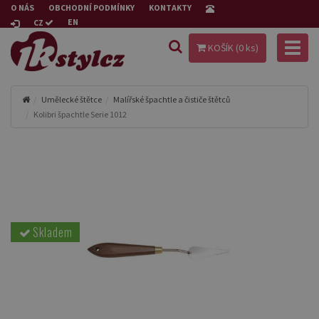
O NÁS
OBCHODNÍ PODMÍNKY
KONTAKTY
EN
CZ
Toggl
KOŠÍK (
0
ks)
naviga
Umělecké štětce
Malířské špachtle a čističe štětců
Kolibri špachtle Serie 1012
Skladem