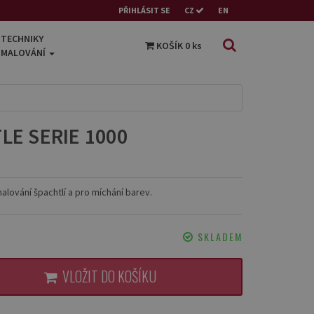
PŘIHLÁSIT SE
CZ
EN
TECHNIKY
KOŠÍK
0
ks
MALOVÁNÍ
LE SERIE 1000
malování špachtlí a pro míchání barev.
SKLADEM
VLOŽIT DO KOŠÍKU