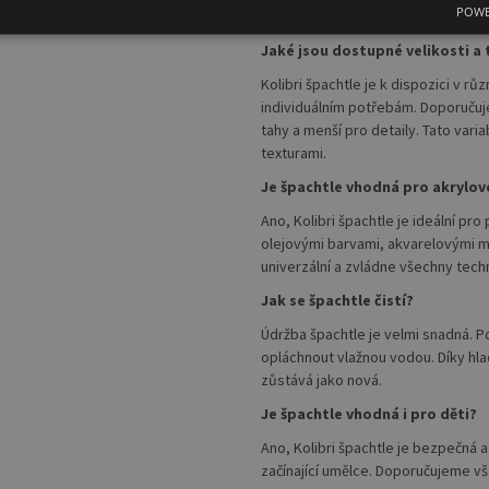
Často Kladené Otázky
POWE
Jaké jsou dostupné velikosti a 
Kolibri špachtle je k dispozici v r
individuálním potřebám. Doporučujem
tahy a menší pro detaily. Tato var
texturami.
Je špachtle vhodná pro akrylov
Ano, Kolibri špachtle je ideální pro
olejovými barvami, akvarelovými mé
univerzální a zvládne všechny tech
Jak se špachtle čistí?
Údržba špachtle je velmi snadná. Po
opláchnout vlažnou vodou. Díky hl
zůstává jako nová.
Je špachtle vhodná i pro děti?
Ano, Kolibri špachtle je bezpečná 
začínající umělce. Doporučujeme vš