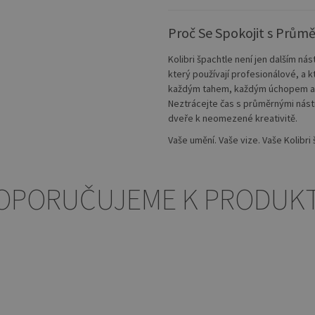
Proč Se Spokojit s Prům
Kolibri špachtle není jen dalším nás
který používají profesionálové, a
každým tahem, každým úchopem a ka
Neztrácejte čas s průměrnými nástr
dveře k neomezené kreativitě.
Vaše umění. Vaše vize. Vaše Kolibri 
OPORUČUJEME K PRODUK