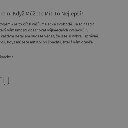
ěrem, Když Můžete Mít To Nejlepší?
trojem – je to klíč k vaší umělecké svobodě. Je to nástroj,
 který vám umožní dosahovat výjimečných výsledků. S
ždým detailem budete vědět, že jste si vybrali správně.
oji, když můžete mít Kolibri špachtli, která vám otevře
špachtle.
TU