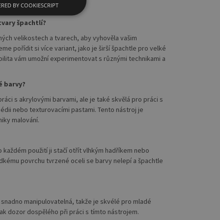
RED BY COOKIESCRIPT
tvary špachtlí?
ůzných velikostech a tvarech, aby vyhověla vašim
e pořídit si více variant, jako je širší špachtle pro velké
iabilita vám umožní experimentovat s různými technikami a
é barvy?
 práci s akrylovými barvami, ale je také skvělá pro práci s
dii nebo texturovacími pastami. Tento nástroj je
niky malování.
 každém použití ji stačí otřít vlhkým hadříkem nebo
adkému povrchu tvrzené oceli se barvy nelepí a špachtle
a snadno manipulovatelná, takže je skvélé pro mladé
ak dozor dospělého při práci s tímto nástrojem.