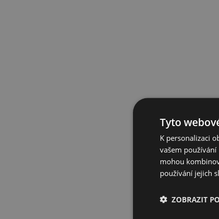
Tyto webové
K personalizaci 
vašem používání n
mohou kombinovat
používání jejich 
ZOBRAZIT P