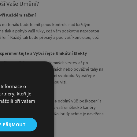
pší Vaše Umění?
Při Každém Tažení
u materiálu budete mít plnou kontrolu nad každým
na tlak a pohyb vaší ruky, což vám poskytne naprostou
áření. Každý tah bude přesný a pod vaší kontrolou, což
perimentujte a Vytvářejte Unikátní Efekty
et širokou škálu textur – od jemných vrstev až po
 o detailní práci na malých plochách nebo odvážné tahy na
 poskytne flexibilitu a kreativní svobodu. Vytvářejte
, které vyjadřují vaši jedinečnou vizi.
 Informace o
– Investice do Vašeho Umění
tnery, kteří je
máždili při vašem
ce kvalitního materiálu, který je odolný vůči poškození a
rným partnerem po celou dobu vaší umělecké kariéry.
 se lámou a opotřebovávají. Kolibri špachtle je navržena
st.
E PŘIJMOUT