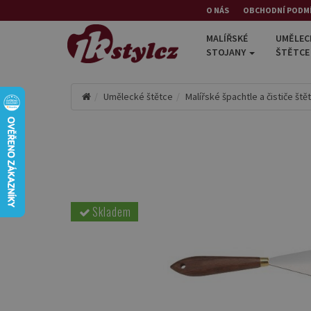
O NÁS
OBCHODNÍ PODM
MALÍŘSKÉ
UMĚLEC
STOJANY
ŠTĚTC
Umělecké štětce
Malířské špachtle a čističe ště
Skladem