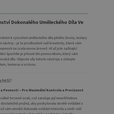
emství Dokonalého Uměleckého Díla Ve
 krokem k vytvoření uměleckého díla plného života, textury
jen nástroj – je to prodloužení vaší kreativity, které vám
pnosti na zcela novou úroveň. Ať už jste začínající
libri špachtle je přesně tím pomocníkem, který vám
vská díla. Objevte sílu tohoto nástroje a získejte
lem, texturou a vrstvou.
chtli?
a Pevnosti – Pro Maximální Kontrolu a Preciznost
ciálně tvrzené oceli, což zaručuje její neuvěřitelnou
e dostatečně pružná, aby poskytovala skvélé ovládání a
 což vám umožní dokonale ovládat intenzitu a směr vaší