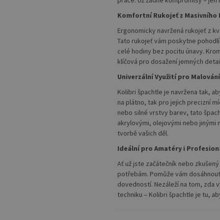
práce. Už žádné kompromisy – jen n
Komfortní Rukojeť z Masivního 
Ergonomicky navržená rukojeť z kva
Tato rukojeť vám poskytne pohodlí 
celé hodiny bez pocitu únavy. Kromě
klíčová pro dosažení jemných detail
Univerzální Využití pro Malován
Kolibri špachtle je navržena tak, a
na plátno, tak pro jejich precizní 
nebo silné vrstvy barev, tato špac
akrylovými, olejovými nebo jinými m
tvorbě vašich děl.
Ideální pro Amatéry i Profesio
Ať už jste začátečník nebo zkušený 
potřebám. Pomůže vám dosáhnout p
dovedností. Nezáleží na tom, zda 
techniku – Kolibri špachtle je tu, 