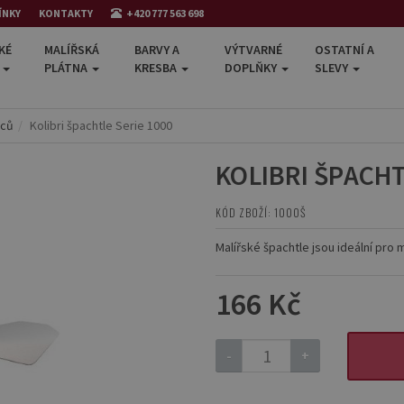
ÍNKY
KONTAKTY
+420 777 563 698
KÉ
MALÍŘSKÁ
BARVY A
VÝTVARNÉ
OSTATNÍ A
E
PLÁTNA
KRESBA
DOPLŇKY
SLEVY
tců
Kolibri špachtle Serie 1000
KOLIBRI ŠPACHT
KÓD ZBOŽÍ: 1000Š
Malířské špachtle jsou ideální pro 
166 Kč
-
+