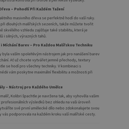
aprostá kontrola při tvorbě a perfektní výsledky.
Dřeva – Pohodlí Při Každém Tažení
litního masivního dřeva se perfektně hodí do vaší ruky.
při dlouhých malířských sezeních, takže můžete tvořit
 skvélého vzhledu zajišťuje také stabilitu, která je
ů i silných, výrazných tahů.
í i Míchání Barev – Pro Každou Malířskou Techniku
by byla vaším spolehlivým nástrojem jak pro nanášení barev
míchání. Ať už chcete vytvářet jemné přechody, textury
htle se hodí pro všechny techniky. V kombinaci s
édii vám poskytne maximální flexibilitu a možnosti při
nály – Nástroj pro Každého Umělce
malíř, Kolibri špachtle je navržena tak, aby vyhověla vašim
rofesionálních výsledků bez ohledu na vaši úroveň
vytváříte své první umělecké dílo nebo zdokonalujete svou
aby vás podporovala na každém kroku vaší malířské cesty.