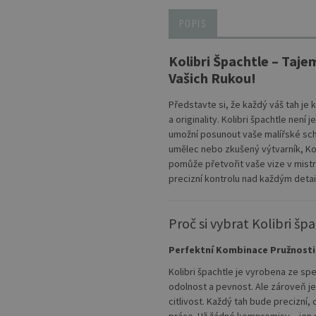
POPIS
Kolibri Špachtle – Taj
Vašich Rukou!
Představte si, že každý váš tah je
a originality. Kolibri špachtle není 
umožní posunout vaše malířské scho
umělec nebo zkušený výtvarník, Ko
pomůže přetvořit vaše vize v mistro
precizní kontrolu nad každým detai
Proč si vybrat Kolibri špa
Perfektní Kombinace Pružnosti 
Kolibri špachtle je vyrobena ze spe
odolnost a pevnost. Ale zároveň j
citlivost. Každý tah bude precizní,