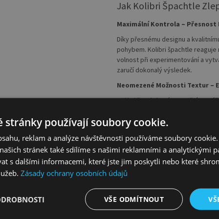
Jak Kolibri Špachtle Zle
Maximální Kontrola – Přesnost 
Díky přesnému designu a kvalitním
pohybem. Kolibri špachtle reaguje 
volnost při experimentování a vytv
zaručí dokonalý výsledek.
Neomezené Možnosti Textur – Ex
Kolibri špachtle vám umožní vytvář
dramatické, silné efekty. Ať už jde
 stránky používají soubory cookie.
velkých plátnech, tento nástroj vám
textury, přechody a abstraktní tvary
obsahu, reklam a analýze návštěvnosti používáme soubory cookie.
Špičková Kvalita, Která Vydrží 
ašich stránek také sdílíme s našimi reklamními a analytickými par
 s dalšími informacemi, které jste jim poskytli nebo které shro
Kolibri špachtle je vyrobena z vyso
opotřebení. Tento nástroj bude vě
služeb.
Zásady ochrany osobních údajů
Zapomeňte na levné nástroje, které
pro dlouhou životnost a spolehlivo
ODROBNOSTI
VŠE ODMÍTNOUT
VŠ