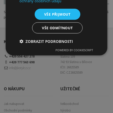
ochrany osobních údajů
Sada obsahuje 12 tužek 8B-2H v plechové krabičce. Sada Art je určená
VŠE PŘIJMOUT
pro uměleckou kresbu a skicování.
VŠE ODMÍTNOUT
KONTAKTY
JK Styl CZ s. r. o.
ZOBRAZIT PODROBNOSTI
POWERED BY COOKIESCRIPT
+420 556 427 278
Slatina 109
+420 777 563 698
742 93 Slatina u Bílovce
IČO: 26825589
info@jkstylcz.cz
DIČ: CZ26825589
O NÁKUPU
UŽITEČNÉ
Jak nakupovat
Velkoobchod
Obchodní podmínky
Výrobci