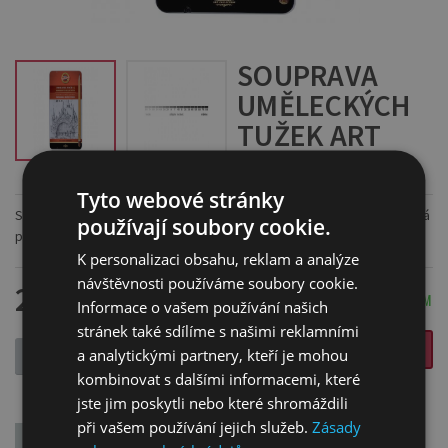
SOUPRAVA
UMĚLECKÝCH
TUŽEK ART
KÓD ZBOŽÍ: 1502/A
Tyto webové stránky
Sada obsahuje 12 tužek 8B-2H v plechové krabičce. Sada Art je určená
používají soubory cookie.
pro uměleckou kresbu a skicování.
K personalizaci obsahu, reklam a analýze
návštěvnosti používáme soubory cookie.
218 Kč
SKLADEM
Informace o vašem používání našich
stránek také sdílíme s našimi reklamními
VLOŽIT DO KOŠÍKU
a analytickými partnery, kteří je mohou
-
+
kombinovat s dalšími informacemi, které
jste jim poskytli nebo které shromáždili
při vašem používání jejich služeb.
Zásady
POPIS