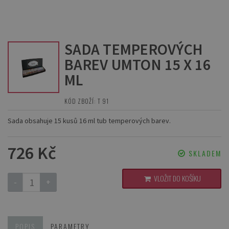
SADA TEMPEROVÝCH
BAREV UMTON 15 X 16
ML
KÓD ZBOŽÍ: T 91
Sada obsahuje 15 kusů 16 ml tub temperových barev.
726 Kč
SKLADEM
VLOŽIT DO KOŠÍKU
-
+
POPIS
PARAMETRY