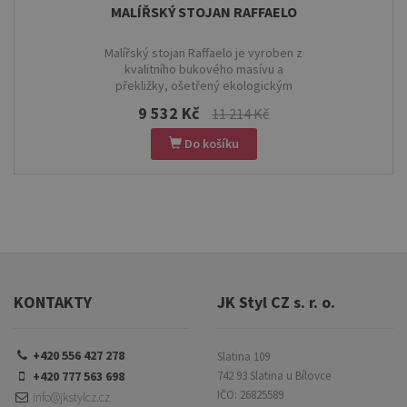
MALÍŘSKÝ STOJAN RAFFAELO
Malířský stojan Raffaelo je vyroben z
kvalitního bukového masívu a
překližky, ošetřený ekologickým
olejem. Je vybaven šroubovým
9 532 Kč
11 214 Kč
mechanismem pro snadné zvedání a
nastavování polohy plátna. Kliku stačí
Do košíku
zasunout do korýtka a otáčením měnit
výšku plátna. Stojan má také kolečka s
brzdami pro snadnou manipulaci a
stabilitu. Tento stojan je ideální pro
profesionální umělce, kteří ocení jeho
kvalitní zpracování a praktické
vlastnosti.
KONTAKTY
JK Styl CZ s. r. o.
+420 556 427 278
Slatina 109
+420 777 563 698
742 93 Slatina u Bílovce
IČO: 26825589
info@jkstylcz.cz