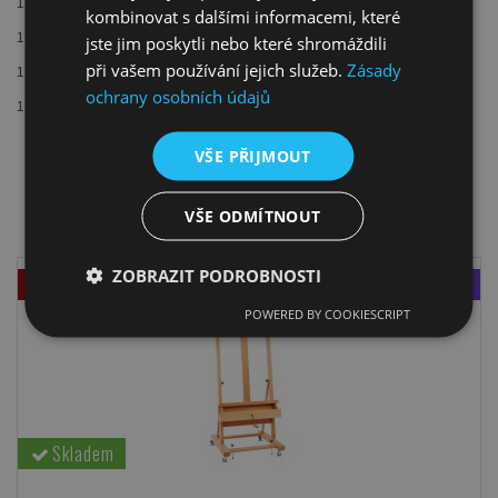
1030 - permanentní modř
kombinovat s dalšími informacemi, které
1026 - ultramarín červený
jste jim poskytli nebo které shromáždili
při vašem používání jejich služeb.
Zásady
1082 - smaragdová zeleň
ochrany osobních údajů
1078 - chromoxid tupý
VŠE PŘIJMOUT
DOPORUČUJEME K PRODUKTU
VŠE ODMÍTNOUT
ZOBRAZIT PODROBNOSTI
Akce
Zdarma
POWERED BY COOKIESCRIPT
Skladem