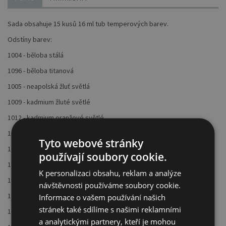
Sada obsahuje 15 kusů 16 ml tub temperových barev.
Odstíny barev:
1004 - běloba stálá
1096 - běloba titanová
1005 - neapolská žluť světlá
1009 - kadmium žluté světlé
1012 - kadmium oranžové světlé
1032 - kraplak tmavý
Tyto webové stránky
1016 - okr světlý
používají soubory cookie.
1041 - siena pálená
K personalizaci obsahu, reklam a analýze
1043 - umbra pálená
návštěvnosti používáme soubory cookie.
1085 - čerň železitá
Informace o vašem používání našich
stránek také sdílíme s našimi reklamními
1060 - ultramarín tmavý
a analytickými partnery, kteří je mohou