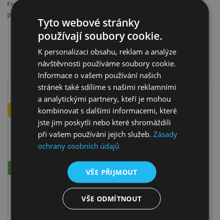
Fixativ je přípravek potřebný ke kresbě suchými a prašnými
prostředky. Jednoduché nanášení sprejem.
Tyto webové stránky
používají soubory cookie.
K personalizaci obsahu, reklam a analýze
DOPORUČUJEME K PRODUKTU
návštěvnosti používáme soubory cookie.
Informace o vašem používání našich
stránek také sdílíme s našimi reklamními
a analytickými partnery, kteří je mohou
TOP
kombinovat s dalšími informacemi, které
jste jim poskytli nebo které shromáždili
při vašem používání jejich služeb.
Zásady
ochrany osobních údajů
Skladem
VŠE PŘIJMOUT
MALÍŘSKÝ STOJAN DALI
VŠE ODMÍTNOUT
Malířský stojan Dali je ideální volbou