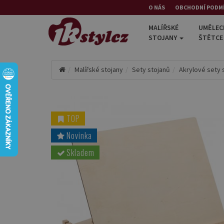
O NÁS
OBCHODNÍ PODM
MALÍŘSKÉ
UMĚLEC
STOJANY
ŠTĚTC
Malířské stojany
Sety stojanů
Akrylové sety 
TOP
Novinka
Skladem