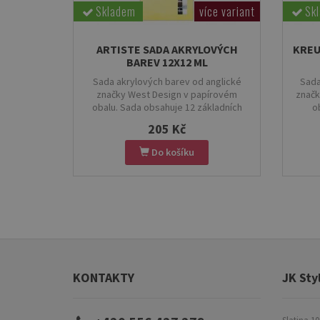
Skladem
více variant
Sk
ARTISTE SADA AKRYLOVÝCH
KREU
BAREV 12X12 ML
Sada akrylových barev od anglické
Sada
značky West Design v papírovém
značk
obalu. Sada obsahuje 12 základních
o
barev.
205 Kč
Do košíku
KONTAKTY
JK Styl