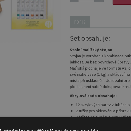
POPIS
Set obsahuje:
Stolní malířský stojan
Stojan je vyroben z kombinace bukov
lehkost. Je bez povrchové úpravy,
Malířská plocha je ve formátu A3, 
své nízké váze (1 kg) a skládacím
místa při uskladnění. Je ideální pr
plochu, není nutné dokupovat kresl
Akrylová sada obsahuje:
12 akrylových barev v tubách o
2 tužky pro skicování a příprav
3 štětce na akrylové barvy různý
1 pryž pro opravy a úpravy skic
1 ořezávátko pro udržení tužek