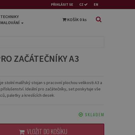
PŘIHLÁSIT SE
CZ
EN
TECHNIKY
KOŠÍK
0
ks
MALOVÁNÍ
PRO ZAČÁTEČNÍKY A3
e stolní malířský stojan s pracovní plochou velikosti A3 a
říslušenství. Ideální pro začátečníky, set poskytuje vše
ců, paletky a kreslících desek.
SKLADEM
VLOŽIT DO KOŠÍKU