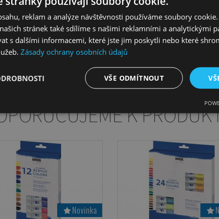
 stránky používají soubory cookie.
1 plastová paleta na míchání ba
obsahu, reklam a analýze návštěvnosti používáme soubory cookie.
1 plastová špachtle pro kreativn
ašich stránek také sdílíme s našimi reklamními a analytickými par
3 kreslící desky formátu A4, ka
pro přípravu skic a malby.
 s dalšími informacemi, které jste jim poskytli nebo které shro
služeb.
Zásady ochrany osobních údajů
Tento set je skvělý pro začátečníky,
Všechny nástroje jsou vybrány tak,
seznámit se s technikou akrylové 
ODROBNOSTI
VŠE ODMÍTNOUT
VŠ
POWE
OPORUČUJEME K PRODUK
Novinka