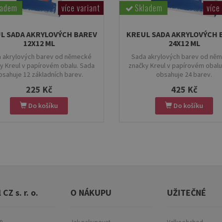
ladem
více variant
Skladem
více
L SADA AKRYLOVÝCH BAREV
KREUL SADA AKRYLOVÝCH 
12X12 ML
24X12 ML
 akrylových barev od německé
Sada akrylových barev od ně
y Kreul v papírovém obalu. Sada
značky Kreul v papírovém obalu
bsahuje 12 základních barev.
obsahuje 24 barev.
225 Kč
425 Kč
Do košíku
Do košíku
 CZ s. r. o.
O NÁKUPU
UŽITEČNÉ