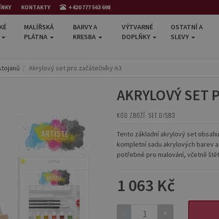
ÍNKY
KONTAKTY
+420 777 563 698
KÉ
MALÍŘSKÁ
BARVY A
VÝTVARNÉ
OSTATNÍ A
E
PLÁTNA
KRESBA
DOPLŇKY
SLEVY
stojanů
Akrylový set pro začátečníky A3
AKRYLOVÝ SET 
KÓD ZBOŽÍ: SET D/SB3
Tento základní akrylový set obsahuj
kompletní sadu akrylových barev a p
potřebné pro malování, včetně štět
1 063 Kč
-
+