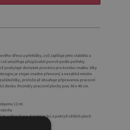
ého dřeva a překližky, což zajišťuje jeho stabilitu a
 což umožňuje přizpůsobit povrch podle potřeby.
což poskytuje dostatek prostoru pro kresbu i malbu. Díky
u designu je stojan snadno přenosný a nezabírá mnoho
o začátečníky, protože již obsahuje připravenou pracovní
ící desku. Rozměry pracovní plochy jsou 36 x 46 cm.
 objemu 12 ml
u návrhu
ch velikostí pro detailní práci a pokrytí větších ploch
 v optimálním stavu