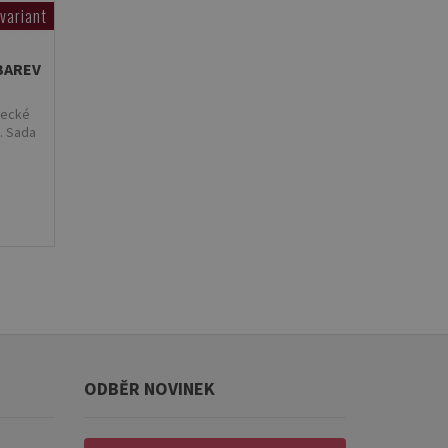
 variant
BAREV
mecké
. Sada
ODBĚR NOVINEK