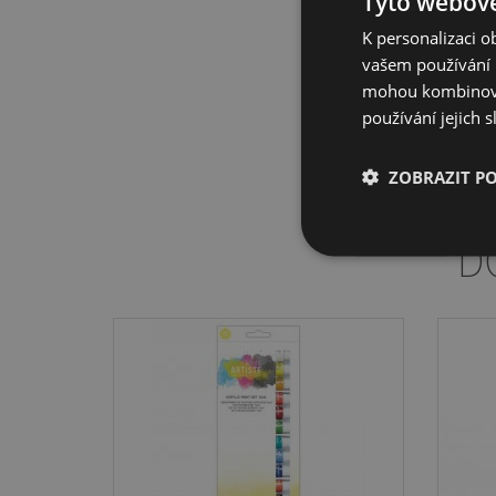
Tyto webové
K personalizaci 
vašem používání n
mohou kombinovat
používání jejich 
ZOBRAZIT P
D