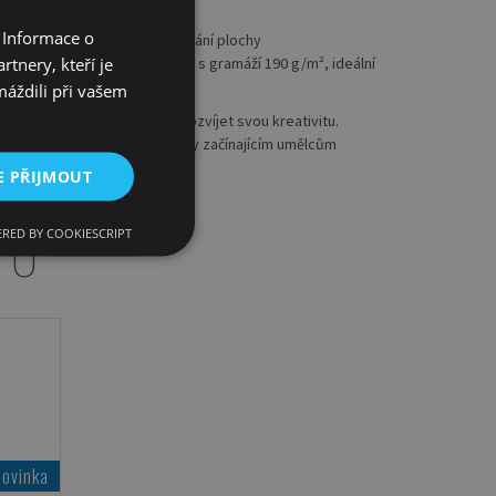
rev
 Informace o
í práci s barvami a strukturování plochy
tnery, kteří je
ždý o tloušťce 2 mm a papírem s gramáží 190 g/m², ideální
máždili při vašem
 kteří chtějí začít malovat a rozvíjet svou kreativitu.
 aby usnadnily práci a pomohly začínajícím umělcům
malby.
E PŘIJMOUT
RED BY COOKIESCRIPT
TU
Novinka