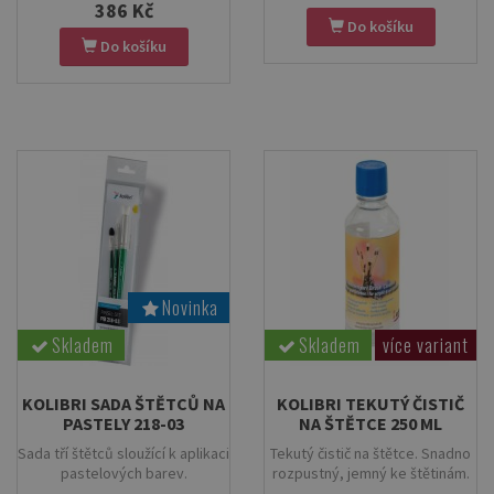
386 Kč
Balené v praktickém
Do košíku
průhledném plastovém obalu.
Do košíku
Novinka
Skladem
Skladem
více variant
KOLIBRI SADA ŠTĚTCŮ NA
KOLIBRI TEKUTÝ ČISTIČ
PASTELY 218-03
NA ŠTĚTCE 250 ML
Sada tří štětců sloužící k aplikaci
Tekutý čistič na štětce. Snadno
pastelových barev.
rozpustný, jemný ke štětinám.