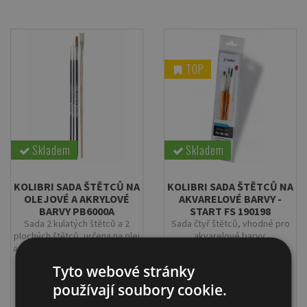
TOP
Skladem
Skladem
KOLIBRI SADA ŠTĚTCŮ NA
KOLIBRI SADA ŠTĚTCŮ NA
OLEJOVÉ A AKRYLOVÉ
AKVARELOVÉ BARVY -
BARVY PB6000A
START FS 190198
Sada 2 kulatých štětců a 2
Sada čtyř štětců, vhodné pro
plochých štětců, určena na olej
akvarelové barvy.
a akryl. Zabaleno v průhledném
plastovém obalu.
469 Kč
400 Kč
Tyto webové stránky
používají soubory cookie.
Do košíku
Do košíku