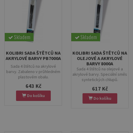
Skladem
Skladem
KOLIBRI SADA ŠTĚTCŮ NA
KOLIBRI SADA ŠTĚTCŮ NA
AKRYLOVÉ BARVY PB7000A
OLEJOVÉ A AKRYLOVÉ
BARVY 8000A
Sada 4 štětců na akrylové
Sada 4 štětců na olejové a
barvy. Zabaleno v průhledném
akrylové barvy. Speciální směs
plastovém obalu.
syntetických chlupů.
643 Kč
617 Kč
Do košíku
Do košíku