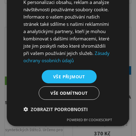
K personalizaci obsahu, reklam a analýze
návštěvnosti používáme soubory cookie.
Informace o vašem používání našich
stránek také sdílíme s našimi reklamními
a analytickými partnery, kteří je mohou
kombinovat s dalšími informacemi, které
jste jim poskytli nebo které shromáždili
při vašem používání jejich služeb.
Zásady
ochrany osobních údajů
Novinka
VŠE PŘIJMOUT
Skladem
Skladem
VŠE ODMÍTNOUT
KOLIBRI SADA
KOLIBRI SADA KULATÝCH A
SYNTETICKÝCH PLOCHÝCH
PLOCHÝCH ŠTĚTCŮ PB 7-
A KULATÝCH ŠTĚTCŮ
9-16
ZOBRAZIT PODROBNOSTI
8503/08
Sada 6 štětců Kolibri se
Sada 3 kulatých syntetických
syntetickými chlupy imitujícími
POWERED BY COOKIESCRIPT
štětců a 3 plochých
poníka. Obsahuje 3 kulaté, 2
syntetických štětců. Určeno pro
ploché a 1 široký plochý štětec,
370 Kč
akvarel, akryl aj.
ideální pro akvarel, akryl a kvaš.