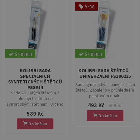
Akce
Skladem
Skladem
KOLIBRI SADA
KOLIBRI SADA ŠTĚTCŮ -
SPECIÁLNÍCH
UNIVERZÁLNÍ FS190235
SYNTETICKÝCH ŠTĚTCŮ
Sada syntetických univerzálních
FSSKI4
štětců. Zabaleno v průhledném
Sada 2 kulatých štětců a 2
plastovém obalu.
plochých štětců se
syntetickými štětinami. Určeno
493 Kč
569 Kč
pro akvarely a tempery.
589 Kč
Do košíku
Do košíku