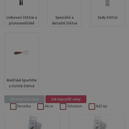
Linkovací štětce a
Speciální a
Sady štětců
písmomalířské
detailní štětce
Malířské špachtle
a čističe štětců
Od nejnižší ceny
Od nejvyšší ceny
Novinka
Akce
Skladem
Náš tip