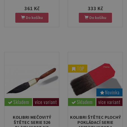
361 Kč
333 Kč
Do košíku
Do košíku
TOP
Novinka
Skladem
více variant
Skladem
více variant
KOLIBRI MEČOVITÝ
KOLIBRI ŠTĚTEC PLOCHÝ
ŠTĚTEC SERIE 526
POKLÁDACÍ SERIE