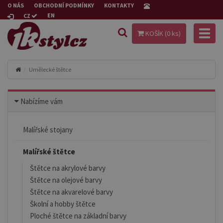
O NÁS
OBCHODNÍ PODMÍNKY
KONTAKTY
EN
CZ
Toggl
KOŠÍK (
0
ks)
naviga
Umělecké štětce
Nabízíme vám
Malířské stojany
Malířské štětce
Štětce na akrylové barvy
Štětce na olejové barvy
Štětce na akvarelové barvy
Školní a hobby štětce
Ploché štětce na základní barvy