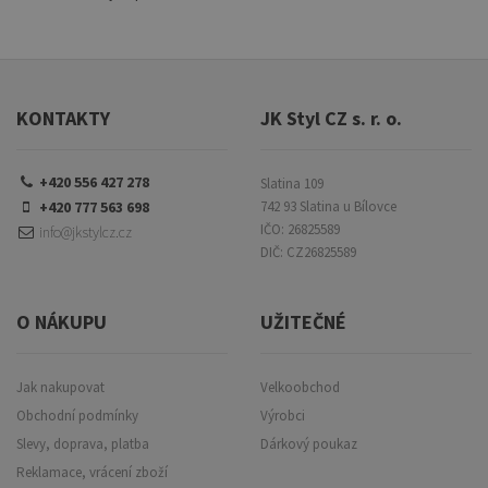
KONTAKTY
JK Styl CZ s. r. o.
+420 556 427 278
Slatina 109
+420 777 563 698
742 93 Slatina u Bílovce
IČO: 26825589
info@jkstylcz.cz
DIČ: CZ26825589
O NÁKUPU
UŽITEČNÉ
Jak nakupovat
Velkoobchod
Obchodní podmínky
Výrobci
Slevy, doprava, platba
Dárkový poukaz
Reklamace, vrácení zboží