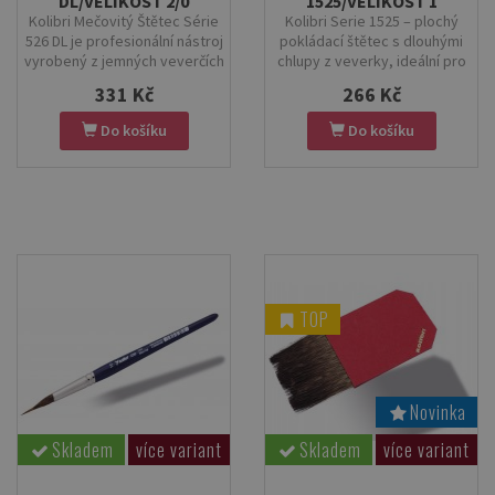
DL/VELIKOST 2/0
1525/VELIKOST 1
Kolibri Mečovitý Štětec Série
Kolibri Serie 1525 – plochý
526 DL je profesionální nástroj
pokládací štětec s dlouhými
vyrobený z jemných veverčích
chlupy z veverky, ideální pro
chlupů Kazan. Díky unikátnímu
precizní nanášení zlata. Stabilní
331 Kč
266 Kč
mečovitému tvaru štětin a
červený karton a ergonomická
ergonomické rukojeti z imitace
rukojeť zaručují kontrolu a
Do košíku
Do košíku
cedrového dřeva umožňuje
komfort při práci.
precizní tahy a detailní práci v
kaligrafii, ilustraci i
dekorativním umění. Vhodný pro
akryl, akvarel i tempery.
TOP
Novinka
Skladem
více variant
Skladem
více variant