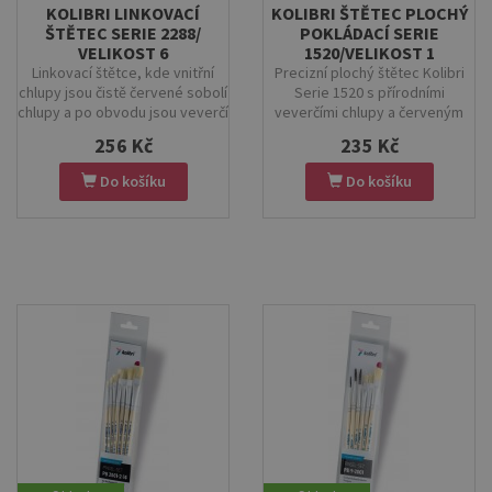
KOLIBRI LINKOVACÍ
KOLIBRI ŠTĚTEC PLOCHÝ
ŠTĚTEC SERIE 2288/
POKLÁDACÍ SERIE
VELIKOST 6
1520/VELIKOST 1
Linkovací štětce, kde vnitřní
Precizní plochý štětec Kolibri
chlupy jsou čistě červené sobolí
Serie 1520 s přírodními
chlupy a po obvodu jsou veverčí
veverčími chlupy a červeným
chlupy.
kartonem, ideální pro pokládání
256 Kč
235 Kč
zlata. Ergonomický, odolný a
snadno ovladatelný – perfektní
Do košíku
Do košíku
pro profesionální i hobby
umělce.