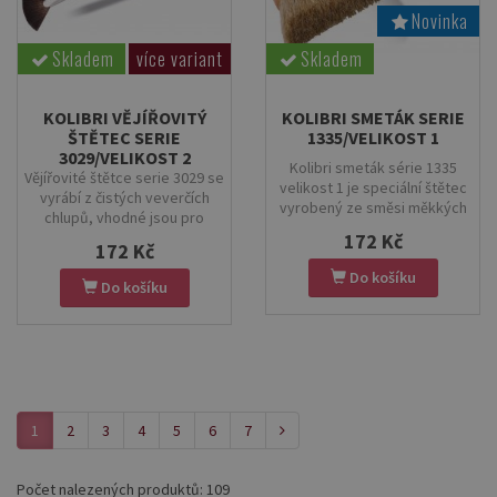
Novinka
Skladem
více variant
Skladem
KOLIBRI VĚJÍŘOVITÝ
KOLIBRI SMETÁK SERIE
ŠTĚTEC SERIE
1335/VELIKOST 1
3029/VELIKOST 2
Kolibri smeták série 1335
Vějířovité štětce serie 3029 se
velikost 1 je speciální štětec
vyrábí z čistých veverčích
vyrobený ze směsi měkkých
chlupů, vhodné jsou pro
hovězích chlupů. Díky své
akvarel.
172 Kč
jemnosti je ideální pro
172 Kč
umělecké práce, čištění
Do košíku
Do košíku
malířských ploch a restaurování
obrazů. Má přírodní, leskle
lakované dřevěné tělo a
poskytuje maximální kontrolu i
při práci s jemnými detaily.
1
2
3
4
5
6
7
Počet nalezených produktů: 109