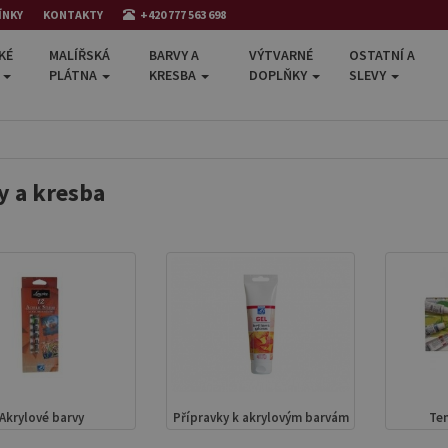
ÍNKY
KONTAKTY
+420 777 563 698
KÉ
MALÍŘSKÁ
BARVY A
VÝTVARNÉ
OSTATNÍ A
E
PLÁTNA
KRESBA
DOPLŇKY
SLEVY
y a kresba
Akrylové barvy
Přípravky k akrylovým barvám
Te