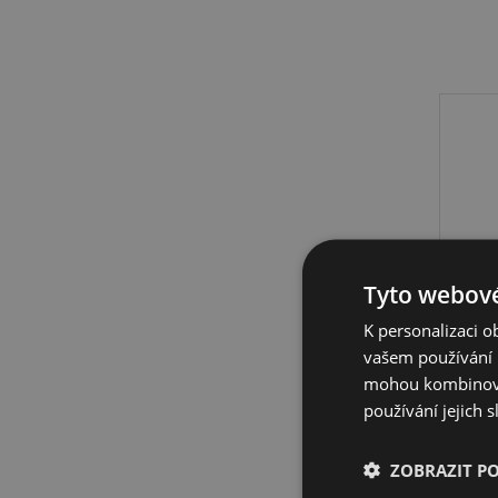
Sk
Tyto webové
K personalizaci 
vašem používání n
AKV
mohou kombinovat
používání jejich 
Soupr
p
ZOBRAZIT P