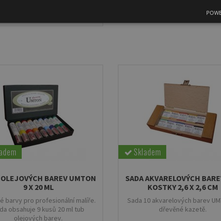
Do košíku
Do košíku
POWE
ladem
Skladem
 OLEJOVÝCH BAREV UMTON
SADA AKVARELOVÝCH BAREV
9 X 20 ML
KOSTKY 2,6 X 2,6 CM
é barvy pro profesionální malíře.
Sada 10 akvarelových barev U
da obsahuje 9 kusů 20 ml tub
dřevěné kazetě.
olejových barev.