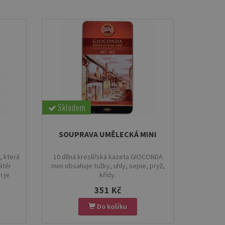
Skladem
SOUPRAVA UMĚLECKÁ MINI
, která
10 dílná kreslířská kazeta GIOCONDA
átěr
mini obsahuje tužky, uhly, sepie, pryž,
m je
křídy.
tvořit
351 Kč
 šeps
kové
Do košíku
ného
Před