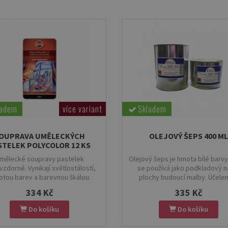
ladem
více variant
Skladem
OUPRAVA UMĚLECKÝCH
OLEJOVÝ ŠEPS 400 ML
STELEK POLYCOLOR 12 KS
mělecké soupravy pastelek
Olejový šeps je hmota bílé barvy
zdorné. Vynikají světlostálostí,
se používá jako podkladový n
totou barev a barevnou škálou.
plochy budoucí malby. Účele
vyrovnat nerovnosti plochy a vy
334 Kč
335 Kč
optický základ obrazu. Olejový
sestává z plavené křídy, práš
Do košíku
Do košíku
běloby, polymerovaného lně
oleje, fermeže a terpentinu. 