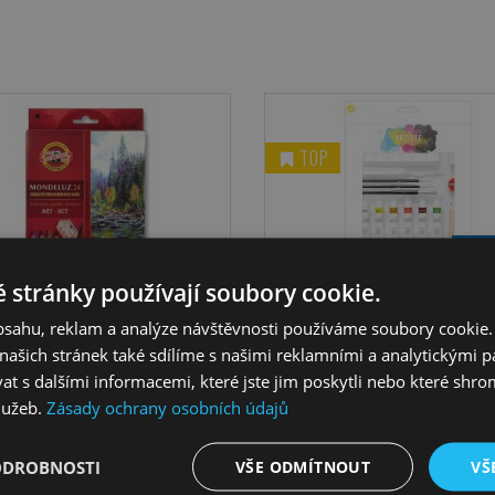
nanesením malby musí bý
našepsovaná plocha dokona
zaschnutá.
TOP
N
ladem
více variant
Skladem
 stránky používají soubory cookie.
obsahu, reklam a analýze návštěvnosti používáme soubory cookie.
SOUPRAVA PASTELEK
ARTISTE AKRYLOVÁ SADA
ašich stránek také sdílíme s našimi reklamními a analytickými par
ARELOVÝCH MONDELUZ 24
ZAČÁTEČNÍKY 24 KS
 s dalšími informacemi, které jste jim poskytli nebo které shro
KS
Akrylová sada pro začátečníky. 
služeb.
ava 24ks vodou rozmývatelných
Zásady ochrany osobních údajů
v ní vše potřebné pro úplné zač
astelek v papírové krabičce.
touto technikou.
ODROBNOSTI
VŠE ODMÍTNOUT
VŠ
408 Kč
407 Kč