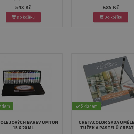
543 Kč
685 Kč
Do košíku
Do košíku
ladem
Skladem
 OLEJOVÝCH BAREV UMTON
CRETACOLOR SADA UMĚL
15 X 20 ML
TUŽEK A PASTELŮ CREAT