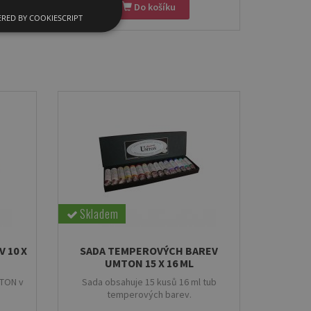
Do košíku
RED BY COOKIESCRIPT
Skladem
 10 X
SADA TEMPEROVÝCH BAREV
UMTON 15 X 16 ML
MTON v
Sada obsahuje 15 kusů 16 ml tub
temperových barev.