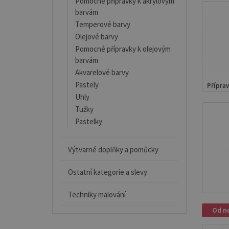
Pomocné přípravky k akrylovým
barvám
Temperové barvy
Olejové barvy
Pomocné přípravky k olejovým
barvám
Akvarelové barvy
Pastely
Přípra
Uhly
Tužky
Pastelky
Výtvarné doplňky a pomůcky
Ostatní kategorie a slevy
Techniky malování
Od ne