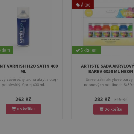
Akce
ladem
Skladem
NT VARNISH H2O SATIN 400
ARTISTE SADA AKRYLOV
ML
BAREV 6X59 ML NEON
vý závěrečný lak na akryl a olej -
Univerzální akrylové barvy 
pololesklý. Sprej 400 ml.
neonových odstínech 6x59 m
263 Kč
283 Kč
315 Kč
Do košíku
Do košíku