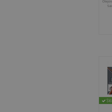
Olejov
Sad
Sk