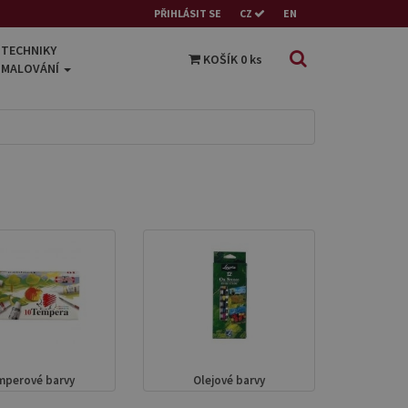
PŘIHLÁSIT SE
CZ
EN
TECHNIKY
KOŠÍK
0
ks
MALOVÁNÍ
mperové barvy
Olejové barvy