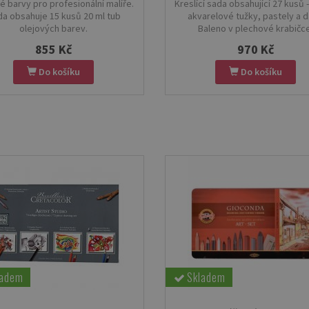
é barvy pro profesionální malíře.
Kreslící sada obsahující 27 kusů -
a obsahuje 15 kusů 20 ml tub
akvarelové tužky, pastely a da
olejových barev.
Baleno v plechové krabičce
855 Kč
970 Kč
Do košíku
Do košíku
ladem
Skladem