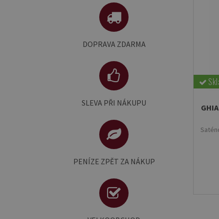
vám zboží
nad 3 500 Kč
Při nákupu
dopravíme zdarma!
Více informací
DOPRAVA ZDARMA
5 000 Kč sleva 2%
Při nákupu nad
10 000 Kč sleva 5%.
a nad
Sk
Více informací
SLEVA PŘI NÁKUPU
GHIA
peníze
se Vám načtou
Do peněženky
Saténo
zpět za nákup.
Více informací
PENÍZE ZPĚT ZA NÁKUP
výhodné podmínky a ceny
Nabízíme
pro velkoodběratele.
Více informací