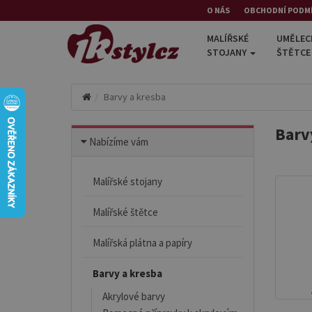
O NÁS
OBCHODNÍ PODM
MALÍŘSKÉ
UMĚLEC
STOJANY
ŠTĚTC
Barvy a kresba
Barv
Nabízíme vám
Malířské stojany
Malířské štětce
Malířská plátna a papíry
Barvy a kresba
Akrylové barvy