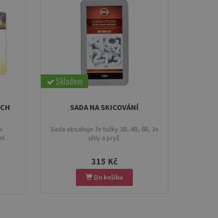
Skladem
ÝCH
SADA NA SKICOVÁNÍ
v
Sada obsahuje 3x tužky 2B, 4B, 6B, 3x
l.
uhly a pryž.
315 Kč
Do košíku