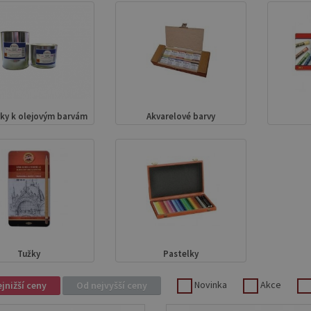
vky k olejovým barvám
Akvarelové barvy
Tužky
Pastelky
Novinka
Akce
jnižší ceny
Od nejvyšší ceny