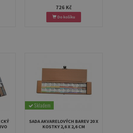
726 Kč
Do košíku
Skladem
ECKÝ
SADA AKVARELOVÝCH BAREV 20 X
IVO
KOSTKY 2,6 X 2,6 CM