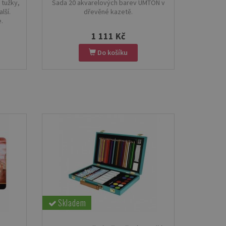
 tužky,
Sada 20 akvarelových barev UMTON v
lší.
dřevěné kazetě.
.
1 111 Kč
Do košíku
Skladem