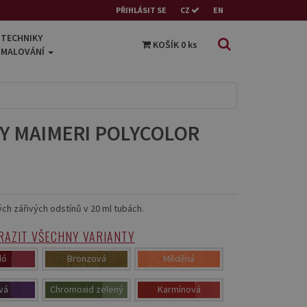
PŘIHLÁSIT SE
CZ
EN
TECHNIKY
KOŠÍK
0
ks
MALOVÁNÍ
Y MAIMERI POLYCOLOR
ných zářivých odstínů v 20 ml tubách.
RAZIT VŠECHNY VARIANTY
dó
Bronzová
Měděná
vá
Chromoxid zelený
Karmínová