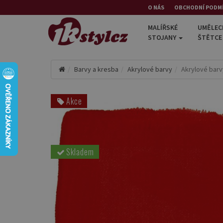
O NÁS
OBCHODNÍ PODM
MALÍŘSKÉ
UMĚLEC
STOJANY
ŠTĚTC
Barvy a kresba
Akrylové barvy
Akrylové barv
Akce
Skladem