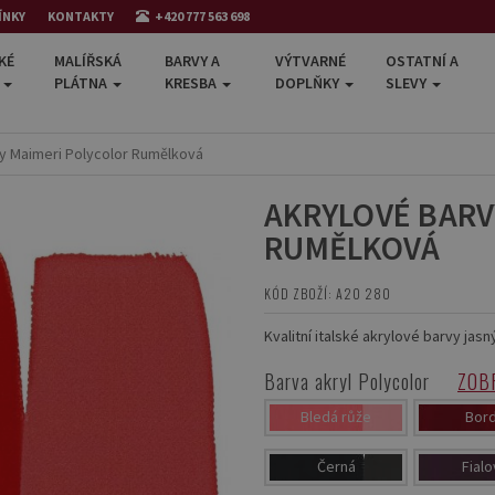
ÍNKY
KONTAKTY
+420 777 563 698
KÉ
MALÍŘSKÁ
BARVY A
VÝTVARNÉ
OSTATNÍ A
E
PLÁTNA
KRESBA
DOPLŇKY
SLEVY
y Maimeri Polycolor Rumělková
AKRYLOVÉ BARV
RUMĚLKOVÁ
KÓD ZBOŽÍ: A20 280
Kvalitní italské akrylové barvy jas
Barva akryl Polycolor
ZOB
Bledá růže
Bor
Černá
Fialo