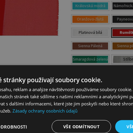
Královská modrá
Námořnick
Oranžovo-žlutá
Payneov
Platinová bílá
Ruměl
Sienna Pálená
Sienna př
Smaragdová zelená
Stříb
Tělový odstín
Titanová
 stránky používají soubory cookie.
Ultramarínová
Umbra př
obsahu, reklam a analýze návštěvnosti používáme soubory cookie.
modrá
ašich stránek také sdílíme s našimi reklamními a analytickými par
Základní modrá
Základní
 s dalšími informacemi, které jste jim poskytli nebo které shro
služeb.
Zásady ochrany osobních údajů
Zářivá oranžová
Zářivá svět
Zelená míza
Žlutavo 
ODROBNOSTI
VŠE ODMÍTNOUT
VŠ