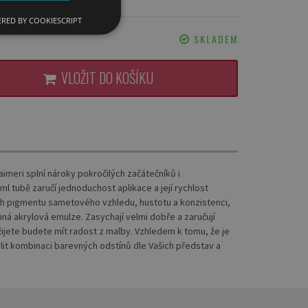
RED BY COOKIESCRIPT
SKLADEM
VLOŽIT DO KOŠÍKU
imeri splní nároky pokročilých začátečníků i
ml tubě zaručí jednoduchost aplikace a její rychlost
sah pigmentu sametového vzhledu, hustotu a konzistenci,
mná akrylová emulze. Zasychají velmi dobře a zaručují
ijete budete mít radost z malby. Vzhledem k tomu, že je
lit kombinaci barevných odstínů dle Vašich představ a