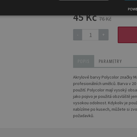
POWE
45 Kč
76 Kč
-
+
POPIS
PARAMETRY
Akrylové barvy Polycolor značky Ma
profesionálních umělců. Barva v 20 
použití. Polycolor mají vysoký ob
jako pojivo je použitá obzvláště je
vysokou odolnost. Kdykoliv je použ
nabízíme po kusech, můžete si zvo
požadavků.