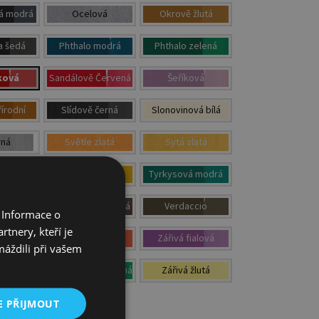
á modrá
Ocelová
Okrově žlutá
a šedá
Phthalo modrá
Phthalo zelená
ková
Sandálově Červená
Šeříková
írodní
Slídově černá
Slonovinová bílá
rná
Světle zlatá
Sytá zlatá
 bílá
Tmavě žlutá
Tyrkysová modrá
írodní
Van Dycková hnědá
Verdaccio
 Informace o
tnery, kteří je
 žlutá
Zářivá Červená
Zářivá fialová
máždili při vašem
le zelená
Zářivá tmavě zelená
Zářivá žlutá
zelená
E PŘIJMOUT